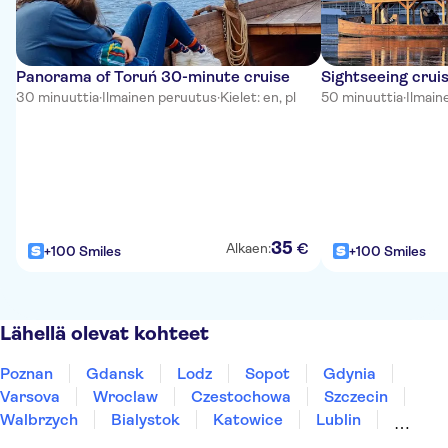
Panorama of Toruń 30-minute cruise
Sightseeing cruis
30 minuuttia
·
Ilmainen peruutus
·
Kielet: en, pl
50 minuuttia
·
Ilmain
35
€
Alkaen:
+100 Smiles
+100 Smiles
Lähellä olevat kohteet
Poznan
Gdansk
Lodz
Sopot
Gdynia
Varsova
Wroclaw
Czestochowa
Szczecin
Walbrzych
Bialystok
Katowice
Lublin
Krakova
Szczawnica