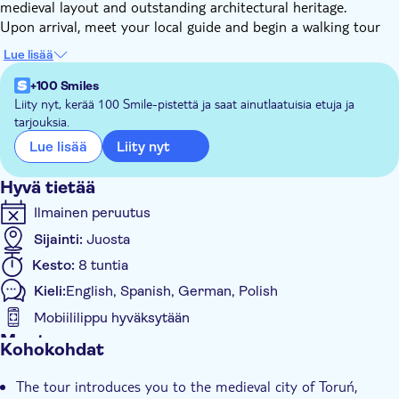
medieval layout and outstanding architectural heritage.
Upon arrival, meet your local guide and begin a walking tour
through the city’s most iconic landmarks. See the Leaning
Lue lisää
Tower, part of the original medieval fortifications, and admire
the impressive Town Hall and Artus Court. Continue to the
+100 Smiles
nearby New Town, founded in the 13th century and later
Liity nyt, kerää 100 Smile-pistettä ja saat ainutlaatuisia etuja ja
tarjouksia.
integrated into the Hanseatic League, where you can take in
red-brick merchant houses and Gothic church spires, including
Liity nyt
Lue lisää
the Church of St. James.
The tour also includes the ruins of the Teutonic Order Castle,
Hyvä tietää
destroyed by local residents in 1454, and the birthplace of
Ilmainen peruutus
Nicolaus Copernicus, where you’ll learn more about the
Sijainti:
Juosta
renowned astronomer’s life and achievements.
To round off the experience, sample Toruń’s famous
Kesto:
8 tuntia
gingerbread, prepared according to a traditional 16th‑century
Kieli:
English, Spanish, German, Polish
recipe, an essential part of the city’s cultural heritage.
Mobiililippu hyväksytään
Muuta
Kohokohdat
Välitön vahvistus
The tour introduces you to the medieval city of Toruń,
Opastettu kierros