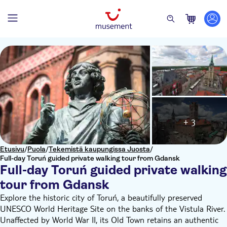
+ 3
Etusivu
/
Puola
/
Tekemistä kaupungissa Juosta
/
Full-day Toruń guided private walking tour from Gdansk
Full-day Toruń guided private walking
tour from Gdansk
Explore the historic city of Toruń, a beautifully preserved
UNESCO World Heritage Site on the banks of the Vistula River.
Unaffected by World War II, its Old Town retains an authentic