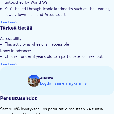
untouched by World War II
Yksityinen kierros
You'll be led through iconic landmarks such as the Leaning
E-lippu
Tower, Town Hall, and Artus Court
A highlight includes exploring the ruins of the Teutonic
Hotel pick up
Lue lisää
Order Castle and the birthplace of Nicolaus Copernicus
Tärkeä tietää
Transport included
It's not complete without tasting Toruń’s famous
Accessibility:
gingerbread, made from a traditional 16th-century recipe
This activity is wheelchair accessible
Know in advance:
Children under 8 years old can participate for free, but
please notify the local provider in advance if there will be
Lue lisää
any children. Find the contact information on the voucher
you'll receive after booking
Juosta
Remember to bring:
Löydä lisää elämyksiä
Wear comfortable shoes
Peruutusehdot
Saat 100% hyvityksen, jos peruutat viimeistään 24 tuntia