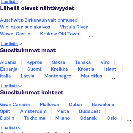
Lue lisää
Lähellä olevat nähtävyydet
Auschwitz-Birkenaun valtionmuseo
Wieliczkan suolakaivos
Vistula River
Wawel Castle
Krakow Old Town
Warsaw Old Town
Veiksel-joki
Lue lisää
Palace of Culture and Science
Suosituimmat maat
St. Mary's Basilica Krakow
Wawel Cathedral
Schindler's Factory
Krakow Barbican
Albania
Kypros
Saksa
Tanska
Viro
Old Town Gdansk
Wroclaw Old Town
Espanja
Suomi
Kreikka
Kroatia
Islanti
Gdańsk Town Hall
Italia
Latvia
Montenegro
Mauritius
Norja
Portugali
Ruotsi
Singapore
Lue lisää
Thaimaa
Turkki
Suosituimmat kohteet
Gran Canaria
Mallorca
Dubai
Barcelona
Split
Amsterdam
Malta
Budapest
Dublin
Tukholma
Milano
Gdansk
Oslo
Helsinki
York
Rovaniemi
Los Angeles
Lue lisää
Tallinna
Ljubljana
Riika