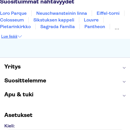
Suosituimmat nähtävyydet
Loro Parque
Neuschwansteinin linna
Eiffel-torni
Colosseum
Sikstuksen kappeli
Louvre
Pietarinkirkko
Sagrada Família
Pantheon
Prahan linna
Moulin Rouge
Burj Khalifa
Lue lisää
Keukenhof
London Eye
Montmartre
Wieliczkan suolakaivos
Alhambra
Caminito del Rey
Anne Frankin talo
Golden Circle
Yritys
Suosittelemme
Apu & tuki
Asetukset
Kieli: