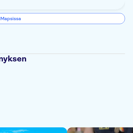
 Mapsissa
ämyksen