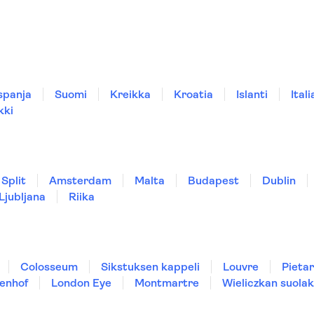
spanja
Suomi
Kreikka
Kroatia
Islanti
Itali
kki
Split
Amsterdam
Malta
Budapest
Dublin
Ljubljana
Riika
Colosseum
Sikstuksen kappeli
Louvre
Pietar
enhof
London Eye
Montmartre
Wieliczkan suolak