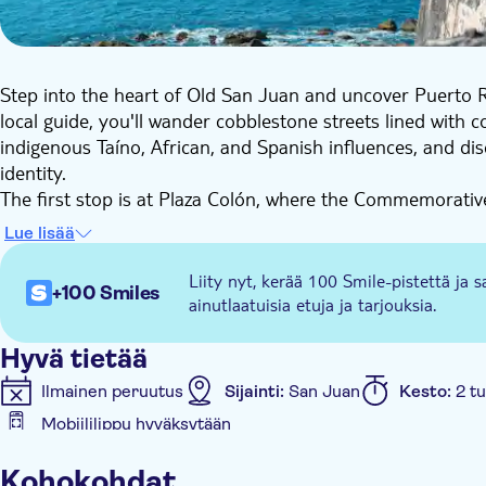
Step into the heart of Old San Juan and uncover Puerto Ri
local guide, you'll wander cobblestone streets lined with co
indigenous Taíno, African, and Spanish influences, and di
identity.
The first stop is at Plaza Colón, where the Commemorati
there, visit the 16th-century San Francisco de Asis Monast
Lue lisää
Spanish settlement began and meet some of the historical 
Stroll through charming Plaza de Armas, the original town
Liity nyt, kerää 100 Smile-pistettä ja s
+100 Smiles
reveal its Spanish influence. Continue along the UNESCO c
ainutlaatuisia etuja ja tarjouksia.
your guide will recount historic battles that defended Pue
“gateway to the New World.”
Hyvä tietää
Pass by La Casa Estrecha, and explore the Catedral de Sa
Ilmainen peruutus
Sijainti:
San Juan
Kesto:
2 t
Finish at the Castillo San Felipe (El Morro), the 16th-cent
Mobiililippu hyväksytään
ramparts, hear stories of pirates and battles, and enjoy br
Muuta
With a small group of 15 guests or fewer, this tour ensure
Kohokohdat
connect with the history and culture of Old San Juan.