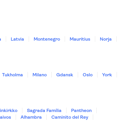
a
Latvia
Montenegro
Mauritius
Norja
Tukholma
Milano
Gdansk
Oslo
York
inkirkko
Sagrada Família
Pantheon
aivos
Alhambra
Caminito del Rey