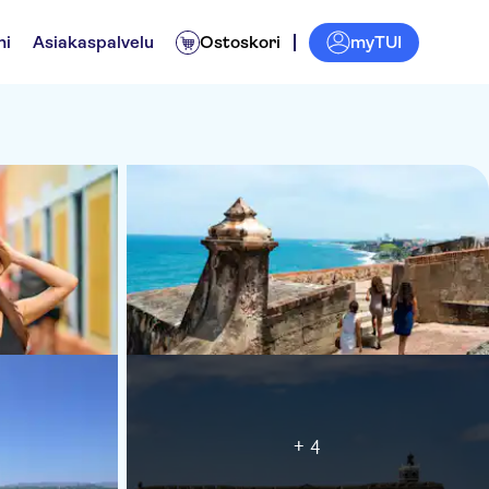
myTUI
ni
Asiakaspalvelu
Ostoskori
+ 4