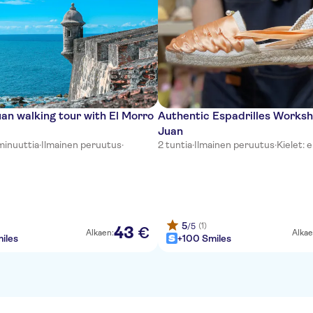
an walking tour with El Morro
Authentic Espadrilles Worksh
Juan
minuuttia
·
Ilmainen peruutus
·
2 tuntia
·
Ilmainen peruutus
·
Kielet: e
5
(1)
/5
43
€
Alkaen:
Alkae
iles
+100 Smiles