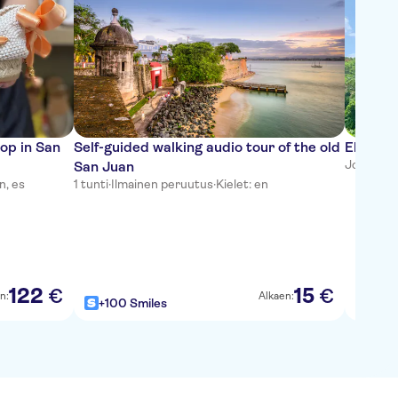
op in San
Self-guided walking audio tour of the old
El Yunqu
Joustava
San Juan
n, es
1 tunti
·
Ilmainen peruutus
·
Kielet: en
122
15
€
€
n:
Alkaen:
+100 Smiles
+100