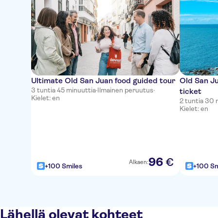
Ultimate Old San Juan food guided tour
Old San Ju
3 tuntia 45 minuuttia
·
Ilmainen peruutus
·
ticket
Kielet: en
2 tuntia 30 
Kielet: en
96
€
Alkaen:
+100 Smiles
+100 Sm
Lähellä olevat kohteet