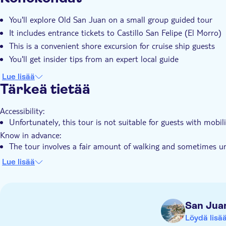
Välitön vahvistus
Sisäänpääsymaksu sisältyy
Op
You'll explore Old San Juan on a small group guided tour
It includes entrance tickets to Castillo San Felipe (El Morro)
This is a convenient shore excursion for cruise ship guests
You'll get insider tips from an expert local guide
Lue lisää
Tärkeä tietää
Accessibility:
Unfortunately, this tour is not suitable for guests with mobil
Know in advance:
The tour involves a fair amount of walking and sometimes 
Areas visited during this tour are subject to closure. Your g
Lue lisää
The local operator complies with all local government regulat
most up-to-date information
Group size: max. 15 people
San Jua
Kindly note that from the 1st of August 2026, the Castle El 
Löydä lisä