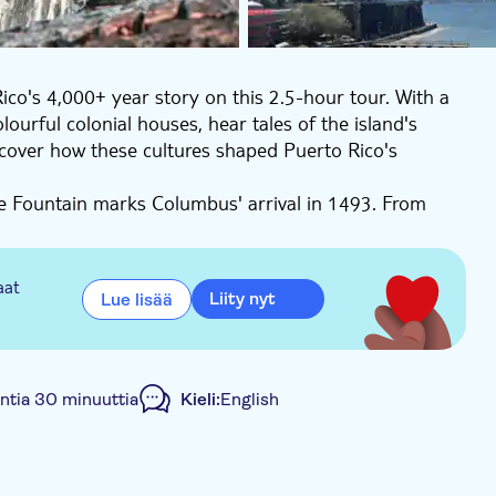
co's 4,000+ year story on this 2.5-hour tour. With a
lourful colonial houses, hear tales of the island's
scover how these cultures shaped Puerto Rico's
ve Fountain marks Columbus' arrival in 1493. From
ery, including its hidden crypt, to learn how early
figures buried there.
 square, where the colonial houses and fountains
aat
Liity nyt
Lue lisää
ity walls, including the Bastión de las Palmas, where
rto Rico and why the island has been called the
n Juan, the second-oldest church in the Americas.
untia 30 minuuttia
Kieli:
English
ury fortress that once defended the island. Explore its
eathtaking views of the Atlantic.
s a personal, immersive experience, letting you