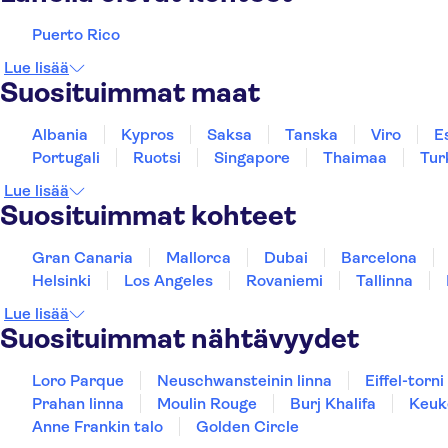
Puerto Rico
Lue lisää
Suosituimmat maat
Albania
Kypros
Saksa
Tanska
Viro
E
Portugali
Ruotsi
Singapore
Thaimaa
Tur
Lue lisää
Suosituimmat kohteet
Gran Canaria
Mallorca
Dubai
Barcelona
Helsinki
Los Angeles
Rovaniemi
Tallinna
Lue lisää
Suosituimmat nähtävyydet
Loro Parque
Neuschwansteinin linna
Eiffel-torni
Prahan linna
Moulin Rouge
Burj Khalifa
Keuk
Anne Frankin talo
Golden Circle