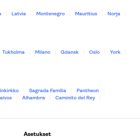
a
Latvia
Montenegro
Mauritius
Norja
Tukholma
Milano
Gdansk
Oslo
York
inkirkko
Sagrada Família
Pantheon
aivos
Alhambra
Caminito del Rey
Asetukset