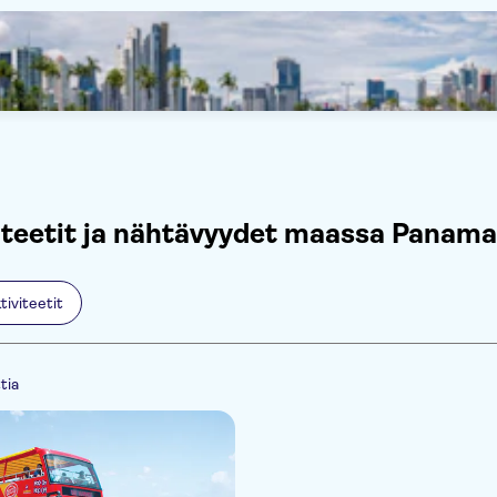
iteetit ja nähtävyydet maassa Panam
tiviteetit
ttia