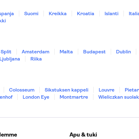
spanja
Suomi
Kreikka
Kroatia
Islanti
Itali
kki
Split
Amsterdam
Malta
Budapest
Dublin
Ljubljana
Riika
Colosseum
Sikstuksen kappeli
Louvre
Pietar
enhof
London Eye
Montmartre
Wieliczkan suolak
elemme
Apu & tuki