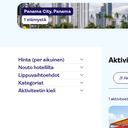
Panama City, Panama
1 elämystä
Aktiv
Hinta (per aikuinen)
Nouto hotellilta
Lippuvaihtoehdot
Ak
Ääniopastus (kuulokkeet)
Kategoriat
€
€
Min.
Maks.
E-lippu
Aktiviteetin kieli
Aktiviteetit
NO-PICKUP
Ilmainen peruutus
Aktiviteetit
English
Välitön vahvistus
1 aktivitee
kaupungissa
Spanish
Hop-on Hop-off -
kiertoajelut