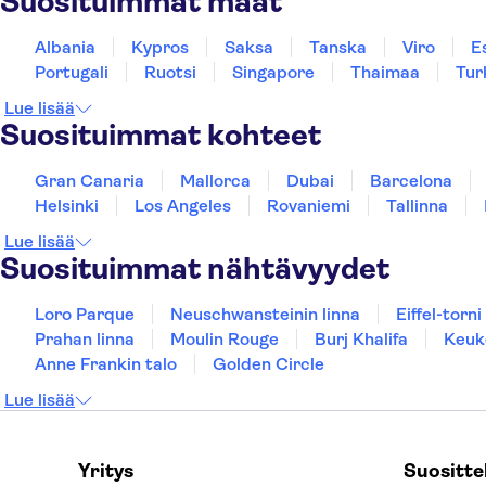
Suosituimmat maat
Albania
Kypros
Saksa
Tanska
Viro
E
Portugali
Ruotsi
Singapore
Thaimaa
Tur
Lue lisää
Suosituimmat kohteet
Gran Canaria
Mallorca
Dubai
Barcelona
Helsinki
Los Angeles
Rovaniemi
Tallinna
Lue lisää
Suosituimmat nähtävyydet
Loro Parque
Neuschwansteinin linna
Eiffel-torni
Prahan linna
Moulin Rouge
Burj Khalifa
Keuk
Anne Frankin talo
Golden Circle
Lue lisää
Yritys
Suositt