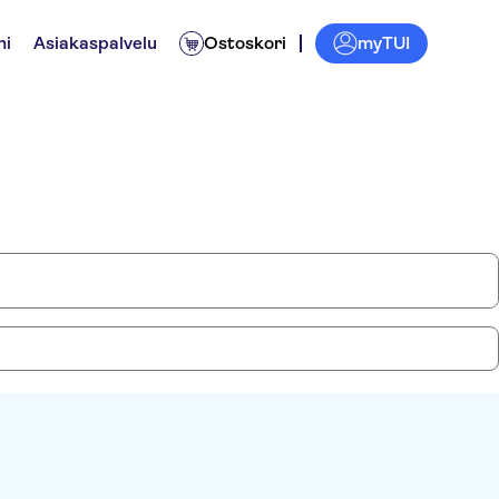
myTUI
ni
Asiakaspalvelu
Ostoskori