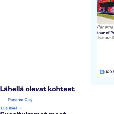
Panama 
tour of 
Joustava
·
I
+100 
Lähellä olevat kohteet
Panama City
Lue lisää