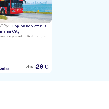
City -
Hop-on hop-off bus
Panama City
lmainen peruutus
·
Kielet: en, es
29
€
Alkaen:
Smiles