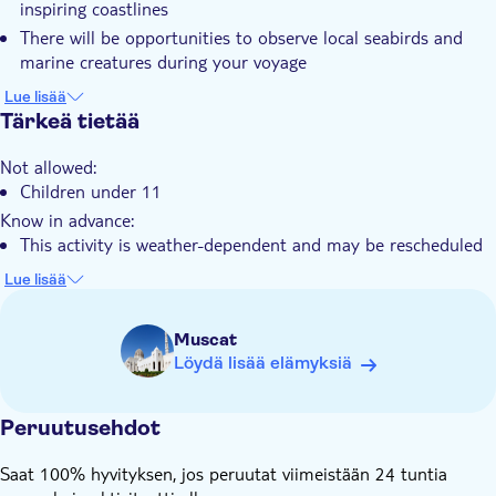
inspiring coastlines
There will be opportunities to observe local seabirds and
marine creatures during your voyage
It's a harmonious blend of tranquillity and exhilaration, ideal
Lue lisää
for both experienced kayakers and novices
Tärkeä tietää
Not allowed:
Children under 11
Know in advance:
This activity is weather-dependent and may be rescheduled
for safety reasons
Lue lisää
Always follow the guide's instructions and wear the provided
safety equipment throughout the experience
Muscat
Your instructor speaks both English and Arabic
Löydä lisää elämyksiä
Remember to bring:
Towel, spare clothes, sunscreen, hat, comfortable clothing
Peruutusehdot
suitable for water activities, flip-flops or water shoes
Saat 100% hyvityksen, jos peruutat viimeistään 24 tuntia