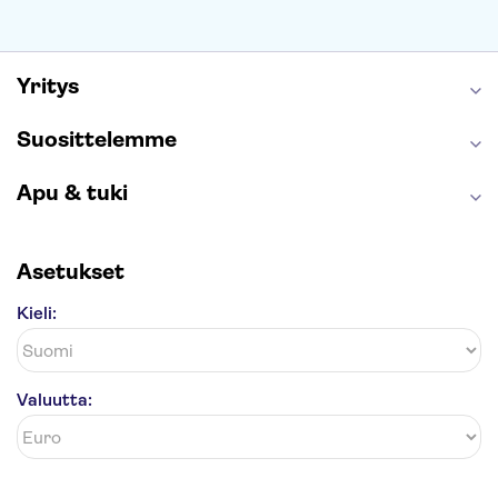
Wieliczkan suolakaivos
Alhambra
Caminito del Rey
Anne Frankin talo
Golden Circle
Yritys
Suosittelemme
Apu & tuki
Asetukset
Kieli:
Valuutta: