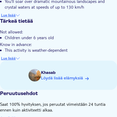
You'll soar over dramatic mountainous landscapes and
crystal waters at speeds of up to 130 km/h
There will be a professional team to guide you through every
Lue lisää
aspect of the experience
Tärkeä tietää
Not allowed:
Children under 6 years old
Know in advance:
This activity is weather-dependent
Late arrivals may result in cancellation or reduced time
Lue lisää
The guide is multilingual: English and Arabic
Khasab
Löydä lisää elämyksiä
Peruutusehdot
Saat 100% hyvityksen, jos peruutat viimeistään 24 tuntia
ennen kuin aktiviteetti alkaa.