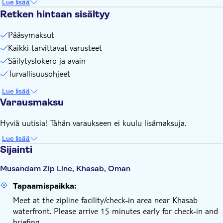
Lue lisää
Retken hintaan sisältyy
Pääsymaksut
Kaikki tarvittavat varusteet
Säilytyslokero ja avain
Turvallisuusohjeet
Lue lisää
Varausmaksu
Hyviä uutisia! Tähän varaukseen ei kuulu lisämaksuja.
Lue lisää
Sijainti
Musandam Zip Line, Khasab, Oman
Tapaamispaikka:
Meet at the zipline facility/check-in area near Khasab
waterfront. Please arrive 15 minutes early for check-in and
briefing.