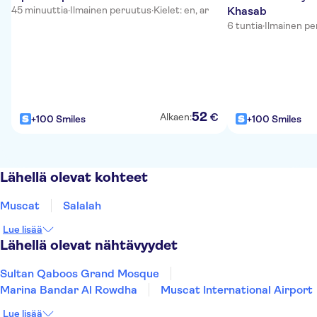
45 minuuttia
·
Ilmainen peruutus
·
Kielet: en, ar
Khasab
6 tuntia
·
Ilmainen p
52
€
Alkaen:
+100 Smiles
+100 Smiles
Lähellä olevat kohteet
Muscat
Salalah
Lue lisää
Lähellä olevat nähtävyydet
Sultan Qaboos Grand Mosque
Marina Bandar Al Rowdha
Muscat International Airport
Lue lisää