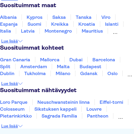
Suosituimmat maat
Albania
Kypros
Saksa
Tanska
Viro
Espanja
Suomi
Kreikka
Kroatia
Islanti
Italia
Latvia
Montenegro
Mauritius
Norja
Portugali
Ruotsi
Singapore
Lue lisää
Thaimaa
Turkki
Suosituimmat kohteet
Gran Canaria
Mallorca
Dubai
Barcelona
Split
Amsterdam
Malta
Budapest
Dublin
Tukholma
Milano
Gdansk
Oslo
Helsinki
Los Angeles
York
Rovaniemi
Lue lisää
Tallinna
Ljubljana
Riika
Suosituimmat nähtävyydet
Loro Parque
Neuschwansteinin linna
Eiffel-torni
Colosseum
Sikstuksen kappeli
Louvre
Pietarinkirkko
Sagrada Família
Pantheon
Prahan linna
Moulin Rouge
Burj Khalifa
Lue lisää
Keukenhof
London Eye
Montmartre