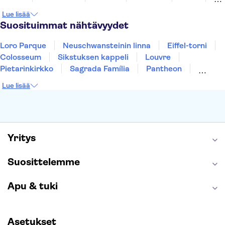
York
Helsinki
Los Angeles
Rovaniemi
Lue lisää
Tallinna
Ljubljana
Riika
Suosituimmat nähtävyydet
Loro Parque
Neuschwansteinin linna
Eiffel-torni
Colosseum
Sikstuksen kappeli
Louvre
Pietarinkirkko
Sagrada Família
Pantheon
Prahan linna
Moulin Rouge
Burj Khalifa
Lue lisää
Keukenhof
London Eye
Montmartre
Wieliczkan suolakaivos
Alhambra
Caminito del Rey
Anne Frankin talo
Golden Circle
Yritys
Suosittelemme
Apu & tuki
Asetukset