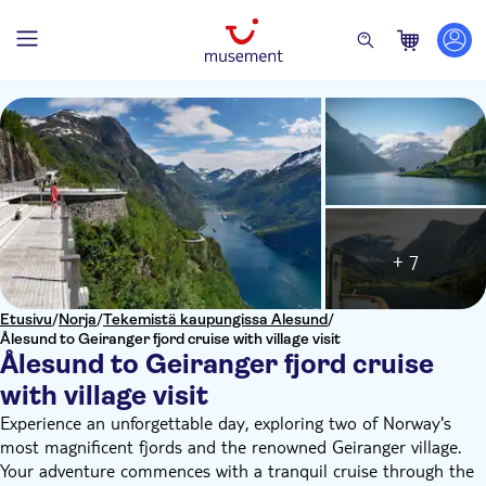
+ 7
Etusivu
/
Norja
/
Tekemistä kaupungissa Alesund
/
Ålesund to Geiranger fjord cruise with village visit
Ålesund to Geiranger fjord cruise
with village visit
Experience an unforgettable day, exploring two of Norway's
most magnificent fjords and the renowned Geiranger village.
Your adventure commences with a tranquil cruise through the