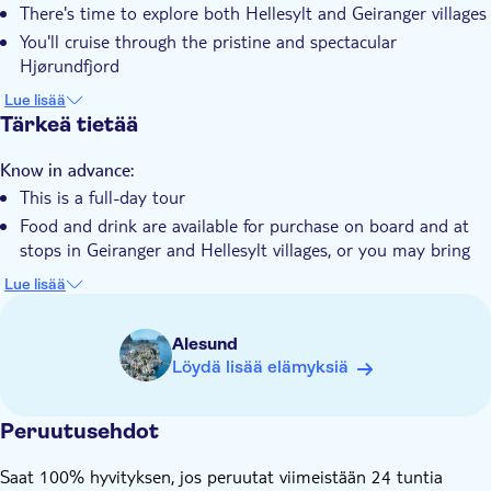
There's time to explore both Hellesylt and Geiranger villages
Opastettu kierros
You'll cruise through the pristine and spectacular
Paikalliseen makuun
Hjørundfjord
Ääniopastus (kuulokkeet)
You can taste fresh mountain water from the "Bachelor"
Lue lisää
waterfall
With audioguide
Tärkeä tietää
The tour showcases all the highlights of the Norwegian
Esteetön pääsy
fjords
Know in advance:
This is a full-day tour
Food and drink are available for purchase on board and at
stops in Geiranger and Hellesylt villages, or you may bring
your own
Lue lisää
Free audio guide available in 14+ languages via the Voice of
Norway app – download the "Fjord Cruise Geiranger" route
Alesund
in advance
Löydä lisää elämyksiä
Remember to bring:
Food and drink (optional)
Peruutusehdot
Headphones for the audio guide
Saat 100% hyvityksen, jos peruutat viimeistään 24 tuntia