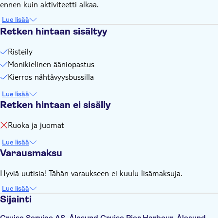
ennen kuin aktiviteetti alkaa.
Lue lisää
Retken hintaan sisältyy
Risteily
Monikielinen ääniopastus
Kierros nähtävyysbussilla
Lue lisää
Retken hintaan ei sisälly
Ruoka ja juomat
Lue lisää
Varausmaksu
Hyviä uutisia! Tähän varaukseen ei kuulu lisämaksuja.
Lue lisää
Sijainti
Cruise Service AS, Ålesund Cruise Pier Harbour, Ålesund,