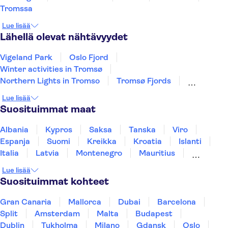
Tromssa
Lue lisää
Lähellä olevat nähtävyydet
Vigeland Park
Oslo Fjord
Winter activities in Tromsø
Northern Lights in Tromso
Tromsø Fjords
Pulpit Rock Preikestolen
Lysefjord
Lue lisää
Sleigh Rides in Tromsø
Oslo Old Town
Suosituimmat maat
Whale watching in Tromsø
Mostraumen Fjord
Nobelin rauhankeskus
Albania
Kypros
Saksa
Tanska
Viro
Espanja
Suomi
Kreikka
Kroatia
Islanti
Italia
Latvia
Montenegro
Mauritius
Norja
Portugali
Ruotsi
Singapore
Lue lisää
Thaimaa
Turkki
Suosituimmat kohteet
Gran Canaria
Mallorca
Dubai
Barcelona
Split
Amsterdam
Malta
Budapest
Dublin
Tukholma
Milano
Gdansk
Oslo