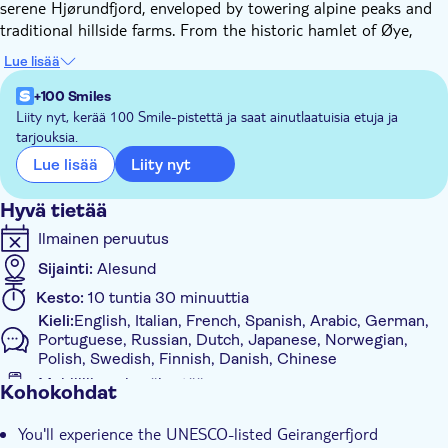
serene Hjørundfjord, enveloped by towering alpine peaks and
traditional hillside farms. From the historic hamlet of Øye,
your journey continues via coach through the narrow, charming
Lue lisää
Nordangsdalen valley, celebrated for its cascades and unspoilt
landscapes.
+100 Smiles
Upon reaching Hellesylt, you'll have an hour to discover the
Liity nyt, kerää 100 Smile-pistettä ja saat ainutlaatuisia etuja ja
tarjouksia.
village at your leisure before setting sail through the
Geirangerfjord. Here, imposing cliffs and emblematic waterfalls
Liity nyt
Lue lisää
craft one of Norway's most awe-inspiring natural vistas. Along
the route, the boat pauses at the "Bachelor" waterfall, offering
Hyvä tietää
you a chance to sample fresh mountain water directly from the
Ilmainen peruutus
source.
Sijainti:
Alesund
Once in Geiranger, you'll have ample time to explore the fjord
village before heading back to Ålesund via coach along striking
Kesto:
10 tuntia 30 minuuttia
mountain roads. This leg of the journey includes a photo
Kieli:
English, Italian, French, Spanish, Arabic, German,
opportunity at the renowned Ørnesvingen viewpoint
Portuguese, Russian, Dutch, Japanese, Norwegian,
overlooking the Geirangerfjord, several scenic stops and a ferry
Polish, Swedish, Finnish, Danish, Chinese
crossing over Storfjorden before arriving back in Ålesund as
Mobiililippu hyväksytään
Kohokohdat
evening falls.
Muuta
You'll experience the UNESCO-listed Geirangerfjord
Välitön vahvistus