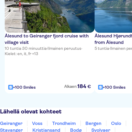
Ålesund to Geiranger fjord cruise with
Ålesund Hjørundf
village visit
from Ålesund
10 tuntia 30 minuuttia
·
Ilmainen peruutus
·
5 tuntia
·
Ilmainen pe
Kielet: en, it, fr +13
184
€
Alkaen:
+100 Smiles
+100 Smiles
Lähellä olevat kohteet
Geiranger
Voss
Trondheim
Bergen
Oslo
Stavanger
Kristiansand
Bodø
Svolvaer