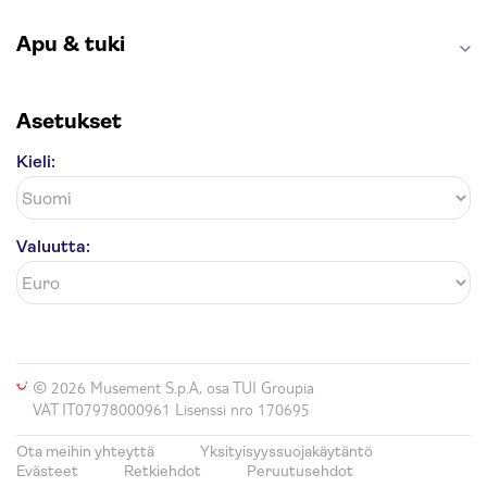
Apu & tuki
Asetukset
Kieli:
Valuutta:
© 2026 Musement S.p.A, osa TUI Groupia
VAT IT07978000961 Lisenssi nro 170695
Ota meihin yhteyttä
Yksityisyyssuojakäytäntö
Evästeet
Retkiehdot
Peruutusehdot