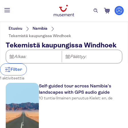
Suodata
Hinta (per aikuinen)
Nouto hotellilta
Lippuvaihtoehdot
Etusivu
Namibia
Ääniopastus (kuulokkeet)
Kategoriat
Min.
€
Maks.
€
Tekemistä kaupungissa Windhoek
E-lippu
Retket
NO-PICKUP
Aktiviteetin kieli
Tekemistä kaupungissa Windhoek
Ilmainen peruutus
Kulttuuri ja historia
German
Välitön vahvistus
Nähtävyydet ja
English
Alkaa:
Päättyy:
perinteet
Maaseutu
Filter
1 aktiviteettia
Self-guided tour across Namibia's
landscapes with GPS audio guide
10 tuntia
·
Ilmainen peruutus
·
Kielet: en, de