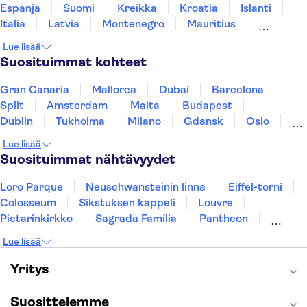
Espanja
Suomi
Kreikka
Kroatia
Islanti
Italia
Latvia
Montenegro
Mauritius
Norja
Portugali
Ruotsi
Singapore
Lue lisää
Thaimaa
Turkki
Suosituimmat kohteet
Gran Canaria
Mallorca
Dubai
Barcelona
Split
Amsterdam
Malta
Budapest
Dublin
Tukholma
Milano
Gdansk
Oslo
York
Helsinki
Los Angeles
Rovaniemi
Lue lisää
Tallinna
Ljubljana
Riika
Suosituimmat nähtävyydet
Loro Parque
Neuschwansteinin linna
Eiffel-torni
Colosseum
Sikstuksen kappeli
Louvre
Pietarinkirkko
Sagrada Família
Pantheon
Prahan linna
Moulin Rouge
Burj Khalifa
Lue lisää
Keukenhof
London Eye
Montmartre
Wieliczkan suolakaivos
Alhambra
Yritys
Caminito del Rey
Anne Frankin talo
Golden Circle
Suosittelemme