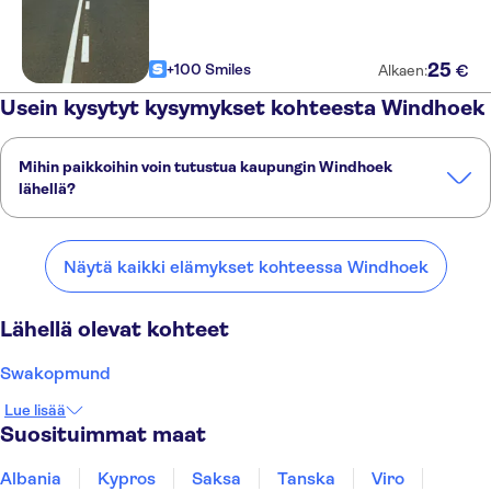
25
+100 Smiles
€
Alkaen:
Usein kysytyt kysymykset kohteesta Windhoek
Mihin paikkoihin voin tutustua kaupungin Windhoek
lähellä?
Tässä on muutamia suosikkipaikkojamme kaupungin Windhoek
lähellä:
Näytä kaikki elämykset kohteessa Windhoek
Swakopmund
Johannesburg
Kapkaupunki
Gansbaai
Plettenberg Bay
Lähellä olevat kohteet
Swakopmund
Lue lisää
Suosituimmat maat
Albania
Kypros
Saksa
Tanska
Viro