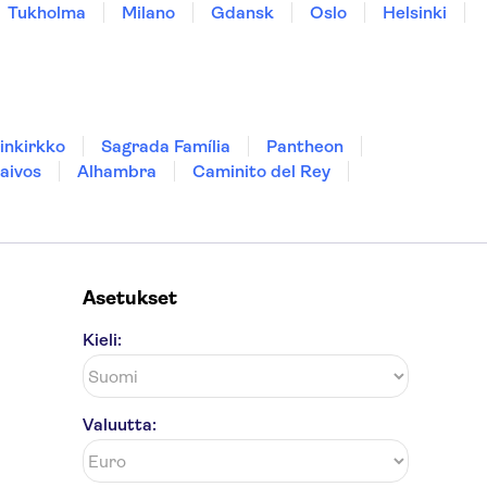
Tukholma
Milano
Gdansk
Oslo
Helsinki
inkirkko
Sagrada Família
Pantheon
aivos
Alhambra
Caminito del Rey
Asetukset
Kieli:
Valuutta: