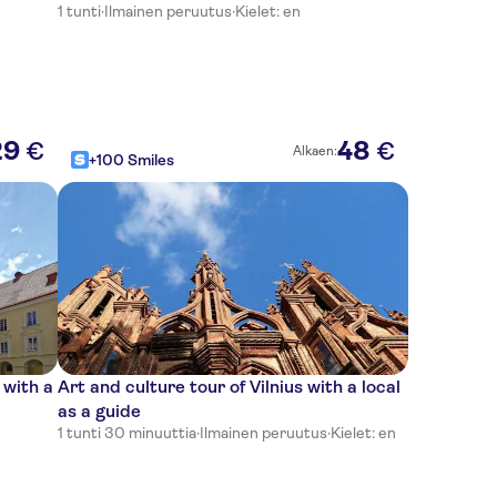
1 tunti
·
Ilmainen peruutus
·
Kielet: en
29
48
€
€
Alkaen:
+100 Smiles
 with a
Art and culture tour of Vilnius with a local
as a guide
1 tunti 30 minuuttia
·
Ilmainen peruutus
·
Kielet: en