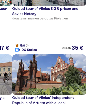
tour
Guided tour of Vilnius KGB prison and
Soviet history
Joustava
·
Ilmainen peruutus
·
Kielet: en
5
(1)
/5
17
35
€
€
Alkaen:
+100 Smiles
y's
Guided tour of Vilnius' Independent
Republic of Artists with a local