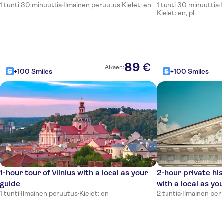
1 tunti 30 minuuttia
·
Ilmainen peruutus
·
Kielet: en
1 tunti 30 minuuttia
·
Kielet: en, pl
89
€
Alkaen:
+100 Smiles
+100 Smiles
1-hour tour of Vilnius with a local as your
2-hour private his
guide
with a local as yo
1 tunti
·
Ilmainen peruutus
·
Kielet: en
2 tuntia
·
Ilmainen pe