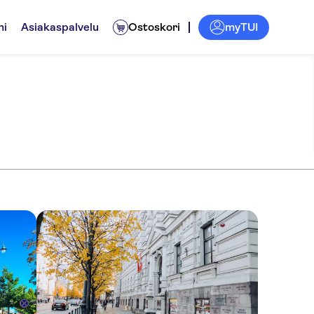
myTUI
ni
Asiakaspalvelu
Ostoskori