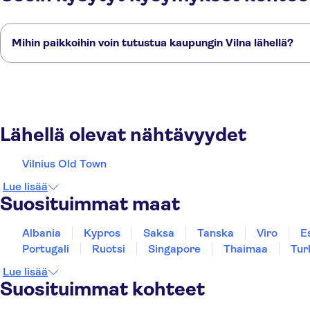
Mihin paikkoihin voin tutustua kaupungin Vilna lähellä?
Tässä on muutamia suosikkipaikkojamme kaupungin Vilna lähellä:
Bialystok
Riika
Varsova
Pärnu
Tartu
Lähellä olevat nähtävyydet
Vilnius Old Town
Lue lisää
Suosituimmat maat
Albania
Kypros
Saksa
Tanska
Viro
E
Portugali
Ruotsi
Singapore
Thaimaa
Tur
Lue lisää
Suosituimmat kohteet