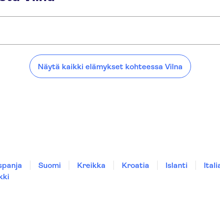
Näytä kaikki elämykset kohteessa Vilna
spanja
Suomi
Kreikka
Kroatia
Islanti
Itali
kki