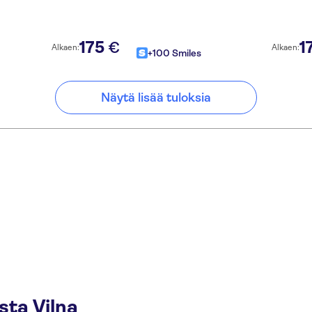
175
1
€
Alkaen:
Alkaen:
+100 Smiles
Näytä lisää tuloksia
ta Vilna