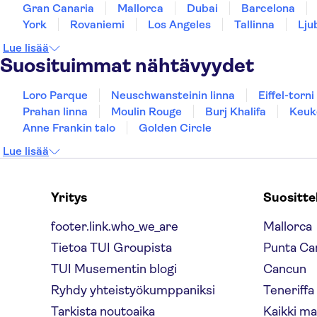
Gran Canaria
Mallorca
Dubai
Barcelona
York
Rovaniemi
Los Angeles
Tallinna
Lju
Lue lisää
Suosituimmat nähtävyydet
Loro Parque
Neuschwansteinin linna
Eiffel-torni
Prahan linna
Moulin Rouge
Burj Khalifa
Keuk
Anne Frankin talo
Golden Circle
Lue lisää
Yritys
Suositt
footer.link.who_we_are
Mallorca
Tietoa TUI Groupista
Punta Ca
TUI Musementin blogi
Cancun
Ryhdy yhteistyökumppaniksi
Teneriffa
Tarkista noutoaika
Kaikki m