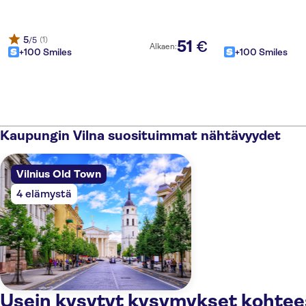
5
(1)
/5
51
€
Alkaen:
+100 Smiles
+100 Smiles
Kaupungin Vilna suosituimmat nähtävyydet
Vilnius Old Town
4 elämystä
Usein kysytyt kysymykset kohtees