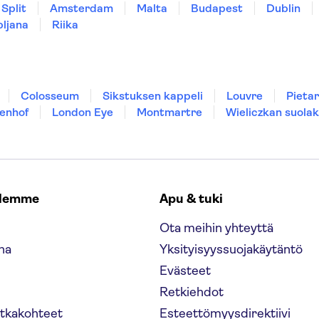
Split
Amsterdam
Malta
Budapest
Dublin
bljana
Riika
Colosseum
Sikstuksen kappeli
Louvre
Pietar
enhof
London Eye
Montmartre
Wieliczkan suolak
elemme
Apu & tuki
Ota meihin yhteyttä
na
Yksityisyyssuojakäytäntö
Evästeet
Retkiehdot
atkakohteet
Esteettömyysdirektiivi