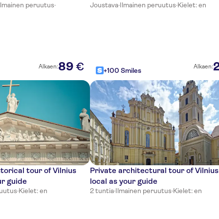
Ilmainen peruutus
·
Joustava
·
Ilmainen peruutus
·
Kielet: en
89
€
Alkaen:
Alkaen:
+100 Smiles
torical tour of Vilnius
Private architectural tour of Vilnius
ur guide
local as your guide
ruutus
·
Kielet: en
2 tuntia
·
Ilmainen peruutus
·
Kielet: en