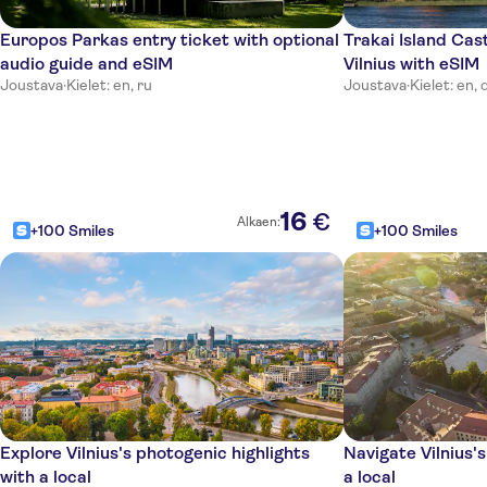
Europos Parkas entry ticket with optional
Trakai Island Cas
audio guide and eSIM
Vilnius with eSIM
Joustava
·
Kielet: en, ru
Joustava
·
Kielet: en, d
16
€
Alkaen:
+100 Smiles
+100 Smiles
Explore Vilnius's photogenic highlights
Navigate Vilnius'
with a local
a local