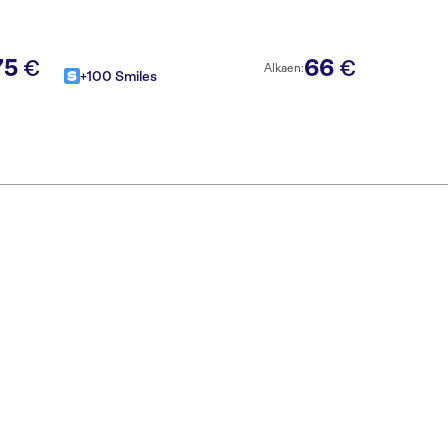
75
66
€
€
Alkaen:
+100 Smiles