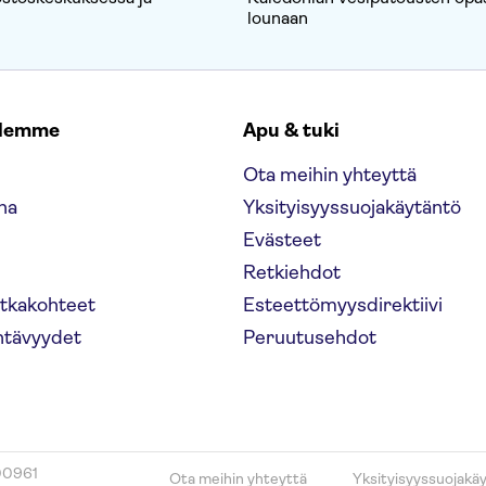
lounaan
elemme
Apu & tuki
Ota meihin yhteyttä
na
Yksityisyyssuojakäytäntö
Evästeet
Retkiehdot
atkakohteet
Esteettömyysdirektiivi
htävyydet
Peruutusehdot
00961
Ota meihin yhteyttä
Yksityisyyssuojakä