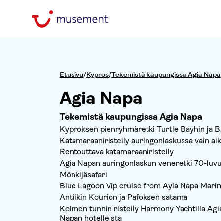
Etusivu
/
Kypros
/
Tekemistä kaupungissa Agia Napa
Agia Napa
Tekemistä kaupungissa Agia Napa
Kyproksen pienryhmäretki Turtle Bayhin ja B
Katamaraaniristeily auringonlaskussa vain aiku
Rentouttava katamaraaniristeily
Agia Napan auringonlaskun veneretki 70-luvun
Mönkijäsafari
Blue Lagoon Vip cruise from Ayia Napa Mari
Antiikin Kourion ja Pafoksen satama
Kolmen tunnin risteily Harmony Yachtilla Ag
Napan hotelleista