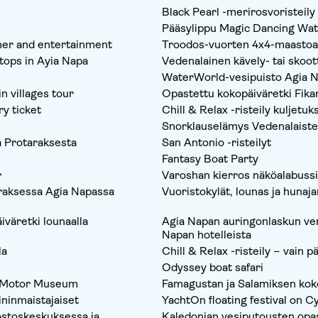
Black Pearl -merirosvoristeily 
Pääsylippu Magic Dancing Wa
ner and entertainment
Troodos-vuorten 4x4-maastoau
stops in Ayia Napa
Vedenalainen kävely- tai skoo
WaterWorld-vesipuisto Agia N
 villages tour
Opastettu kokopäiväretki Fikar
y ticket
Chill & Relax -risteily kuljetuks
Snorklauselämys Vedenalaiste
a Protaraksesta
San Antonio -risteilyt
Fantasy Boat Party
r
Varoshan kierros näköalabussi
araksessa Agia Napassa
Vuoristokylät, lounas ja hunaj
iväretki lounaalla
Agia Napan auringonlaskun ven
Napan hotelleista
la
Chill & Relax -risteily – vain p
Odyssey boat safari
s Motor Museum
Famagustan ja Salamiksen kok
ininmaistajaiset
YachtOn floating festival on 
ostoskeskuksessa ja
Kaledonian vesiputousten opast