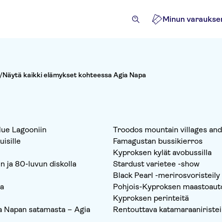
Minun varaukse
/
Näytä kaikki elämykset kohteessa Agia Napa
lue Lagooniin
Troodos mountain villages and 
isille
Famagustan bussikierros
Kyproksen kylät avobussilla
 ja 80-luvun diskolla
Stardust varietee -show
Black Pearl -merirosvoristeily
na
Pohjois-Kyproksen maastoauto
Kyproksen perinteitä
ia Napan satamasta – Agia
Rentouttava katamaraaniristeily