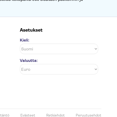
Asetukset
Kieli:
Valuutta:
ytäntö
Evästeet
Retkiehdot
Peruutusehdot