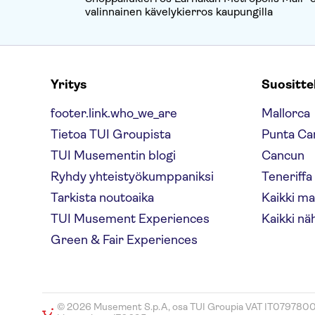
valinnainen kävelykierros kaupungilla
Yritys
Suositt
footer.link.who_we_are
Mallorca
Tietoa TUI Groupista
Punta Ca
TUI Musementin blogi
Cancun
Ryhdy yhteistyökumppaniksi
Teneriffa
Tarkista noutoaika
Kaikki m
TUI Musement Experiences
Kaikki nä
Green & Fair Experiences
© 2026 Musement S.p.A, osa TUI Groupia VAT IT079780