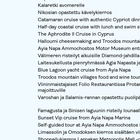
Kalaretki avomerelle
Nikosian opastettu kävelykierros
Catamaran cruise with authentic Cypriot din
Half-day coastal cruise with lunch and swim 
The Aphrodite II Cruise in Cyprus
Halloumi cheesemaking and Troodos mountain
Ayia Napa Ammochostos Motor Museum entr
Välimeren risteilyt aikuisille Diamond-jahdilla
Laitesukellusta pienryhmässä Agia Napasta j
Blue Lagoon yacht cruise from Ayia Napa
Troodos mountain villages food and wine tou
Viininmaistajaiset Folio Restaurantissa Prot
majoittuville
Varoshan ja Salamis-rannan opastettu puolipä
Famagusta ja Sinisen laguunin risteily lounaal
Sunset Vip cruise from Ayia Napa Marina
Self-guided tour at Ayia Napa Ammochosto
Limassolin ja Omodoksen kierros sisältäen vi
Shoppailukierros Larnakan Metropolis Mall -