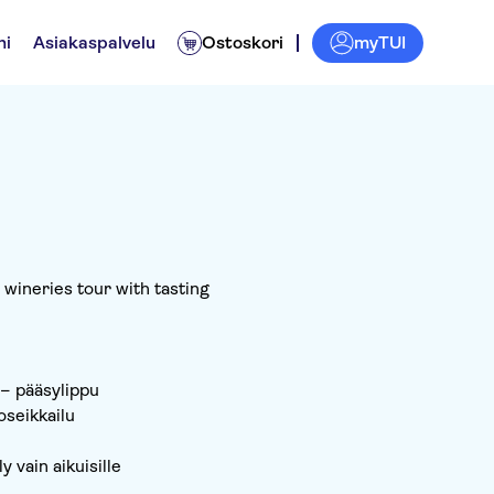
myTUI
ni
Asiakaspalvelu
Ostoskori
wineries tour with tasting
 – pääsylippu
seikkailu
 vain aikuisille