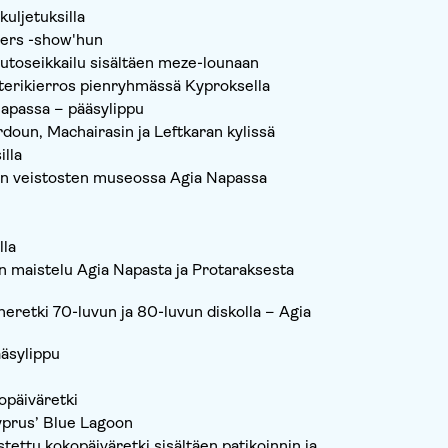
kuljetuksilla
ters -show'hun
toseikkailu sisältäen meze-lounaan
tterikierros pienryhmässä Kyproksella
apassa – pääsylippu
doun, Machairasin ja Leftkaran kylissä
illa
n veistosten museossa Agia Napassa
lla
an maistelu Agia Napasta ja Protaraksesta
eretki 70-luvun ja 80-luvun diskolla – Agia
ääsylippu
opäiväretki
Cyprus’ Blue Lagoon
ettu kokopäiväretki sisältäen patikoinnin ja