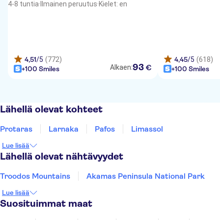
4-8 tuntia
·
Ilmainen peruutus
·
Kielet: en
4,51
/5
(772)
4,45
/5
(618)
93
€
Alkaen:
+100 Smiles
+100 Smiles
Lähellä olevat kohteet
Protaras
Larnaka
Pafos
Limassol
Lue lisää
Lähellä olevat nähtävyydet
Troodos Mountains
Akamas Peninsula National Park
Lue lisää
Suosituimmat maat