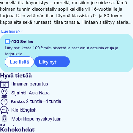
veneellä ilta käynnistyy – merellä, musiikin jo soidessa. Tämä
kolmen tunnin discoristeily sopii kaikille yli 16-vuotiaille ja
tarjoaa DJ:n vetämän illan täynnä klassisia 70- ja 80-luvun
kappaleita sekä runsaasti tilaa tanssia. Hintaan sisältyy ateria,
yksi juoma sekä uimapysähdys Cape Grecon Blue Lagoonin
Lue lisää
kirkkaissa vesissä.
+100 Smiles
Liity nyt, kerää 100 Smile-pistettä ja saat ainutlaatuisia etuja ja
tarjouksia.
Liity nyt
Lue lisää
Hyvä tietää
Ilmainen peruutus
Sijainti:
Agia Napa
Kesto:
2 tuntia–4 tuntia
Kieli:
English
Mobiililippu hyväksytään
Muuta
Kohokohdat