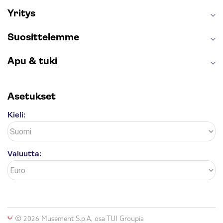
Yritys
Suosittelemme
Apu & tuki
Asetukset
Kieli:
Valuutta:
© 2026 Musement S.p.A, osa TUI Groupia