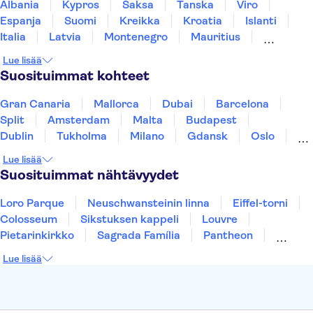
Albania
Kypros
Saksa
Tanska
Viro
Espanja
Suomi
Kreikka
Kroatia
Islanti
Italia
Latvia
Montenegro
Mauritius
Norja
Portugali
Ruotsi
Singapore
Lue lisää
Thaimaa
Turkki
Suosituimmat kohteet
Gran Canaria
Mallorca
Dubai
Barcelona
Split
Amsterdam
Malta
Budapest
Dublin
Tukholma
Milano
Gdansk
Oslo
York
Helsinki
Los Angeles
Rovaniemi
Lue lisää
Tallinna
Ljubljana
Riika
Suosituimmat nähtävyydet
Loro Parque
Neuschwansteinin linna
Eiffel-torni
Colosseum
Sikstuksen kappeli
Louvre
Pietarinkirkko
Sagrada Família
Pantheon
Prahan linna
Moulin Rouge
Burj Khalifa
Lue lisää
Keukenhof
London Eye
Montmartre
Wieliczkan suolakaivos
Alhambra
Caminito del Rey
Anne Frankin talo
Golden Circle