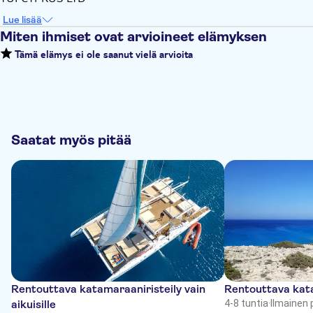
Lue lisää
Miten ihmiset ovat arvioineet elämyksen
Tämä elämys ei ole saanut vielä arvioita
Saatat myös pitää
Rentouttava katamaraaniristeily vain
Rentouttava kata
aikuisille
4-8 tuntia
·
Ilmainen