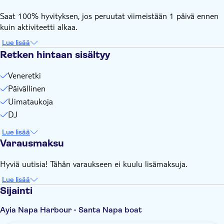
Palveluraha tai muut lisämaksut
Saat 100% hyvityksen, jos peruutat viimeistään 1 päivä ennen
Kuljetukset eivät sisälly
kuin aktiviteetti alkaa.
Juomat eivät sisälly
Lue lisää
Retki on riippuvainen sääolosuhteista
Retken hintaan sisältyy
Tämä kokemus ei noudata yleistä peruutuskäytäntöämme.
Veneretki
Jos haluat peruuttaa, sinun on tehtävä se vähintään 24
tuntia etukäteen saadaksesi täyden hyvityksen
Päivällinen
Uimataukoja
DJ
Lue lisää
Varausmaksu
Hyviä uutisia! Tähän varaukseen ei kuulu lisämaksuja.
Lue lisää
Sijainti
Ayia Napa Harbour - Santa Napa boat