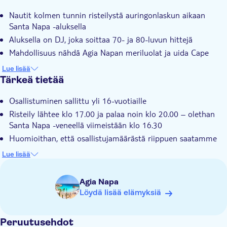
Välitön vahvistus
Nautit kolmen tunnin risteilystä auringonlaskun aikaan
Ateria sisältyy
Santa Napa -aluksella
E-lippu
Aluksella on DJ, joka soittaa 70- ja 80-luvun hittejä
Mahdollisuus nähdä Agia Napan meriluolat ja uida Cape
Grecon Blue Lagoonissa
Lue lisää
Tärkeä tietää
Osallistuminen sallittu yli 16-vuotiaille
Risteily lähtee klo 17.00 ja palaa noin klo 20.00 – olethan
Santa Napa -veneellä viimeistään klo 16.30
Huomioithan, että osallistujamäärästä riippuen saatamme
käyttää toista venettä. Henkilökunta tiedottaa asiasta
Lue lisää
saapuessasi
Vain aikuisille
Agia Napa
Ota mukaan uimavarusteet ja aurinkosuoja
Löydä lisää elämyksiä
Ota mukaan pyyhe
Ota mukaan hellehattu
Peruutusehdot
Pue mukavat jalkineet