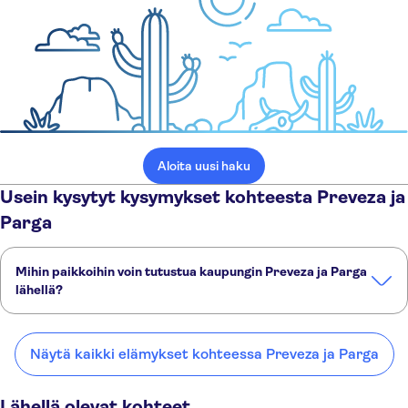
Aloita uusi haku
Usein kysytyt kysymykset kohteesta Preveza ja
Parga
Mihin paikkoihin voin tutustua kaupungin Preveza ja Parga
lähellä?
Tässä on muutamia suosikkipaikkojamme kaupungin Preveza ja
Parga lähellä:
Näytä kaikki elämykset kohteessa Preveza ja Parga
Lefkas
Kalambaka
Kefalonia
Zakynthos
Volos
Lähellä olevat kohteet