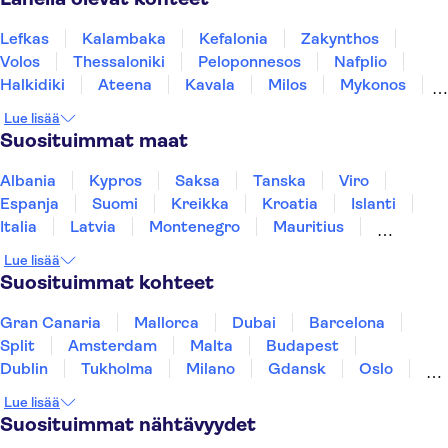
Lefkas
Kalambaka
Kefalonia
Zakynthos
Volos
Thessaloniki
Peloponnesos
Nafplio
Halkidiki
Ateena
Kavala
Milos
Mykonos
Paros
Naxos
Lue lisää
Suosituimmat maat
Albania
Kypros
Saksa
Tanska
Viro
Espanja
Suomi
Kreikka
Kroatia
Islanti
Italia
Latvia
Montenegro
Mauritius
Norja
Portugali
Ruotsi
Singapore
Lue lisää
Thaimaa
Turkki
Suosituimmat kohteet
Gran Canaria
Mallorca
Dubai
Barcelona
Split
Amsterdam
Malta
Budapest
Dublin
Tukholma
Milano
Gdansk
Oslo
Helsinki
Los Angeles
York
Rovaniemi
Lue lisää
Tallinna
Ljubljana
Riika
Suosituimmat nähtävyydet