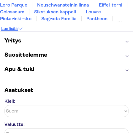
Loro Parque
Neuschwansteinin linna
Eiffel-torni
Colosseum
Sikstuksen kappeli
Louvre
Pietarinkirkko
Sagrada Família
Pantheon
Prahan linna
Moulin Rouge
Burj Khalifa
Lue lisää
Keukenhof
London Eye
Montmartre
Wieliczkan suolakaivos
Alhambra
Yritys
Caminito del Rey
Anne Frankin talo
Golden Circle
Suosittelemme
Apu & tuki
Asetukset
Kieli:
Valuutta: