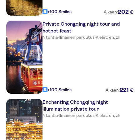
202
+100 Smiles
€
Alkaen:
Private Chongqing night tour and
hotpot feast
4 tuntia
·
Ilmainen peruutus
·
Kielet: en, zh
221
+100 Smiles
€
Alkaen:
Enchanting Chongqing night
illumination private tour
4 tuntia
·
Ilmainen peruutus
·
Kielet: en, zh