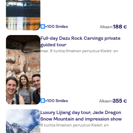
188
+100 Smiles
€
Alkaen:
Full-day Dazu Rock Carvings private
guided tour
max. 8 tuntia
·
Ilmainen peruutus
·
Kielet: en
355
+100 Smiles
€
Alkaen:
Luxury Lijiang day tour, Jade Dragon
Snow Mountain and impression show
8 tuntia
·
Ilmainen peruutus
·
Kielet: en