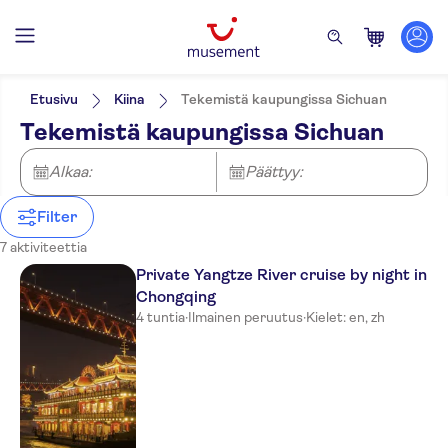
Suodata
Hinta (per aikuinen)
Nouto hotellilta
Lippuvaihtoehdot
Etusivu
Kiina
Tekemistä kaupungissa Sichuan
Opastettu kierros
Kategoriat
Min.
€
Maks.
€
Tekemistä kaupungissa Sichuan
Yksityinen kierros
Nähtävyydet ja opastetut retket
NO-PICKUP
Aktiviteetin kieli
Ilmainen peruutus
English
Alkaa:
Päättyy:
Välitön vahvistus
Chinese
E-lippu
Sisäänpääsymaksu sisältyy
Filter
Ateria sisältyy
7 aktiviteettia
Private Yangtze River cruise by night in
Chongqing
4 tuntia
·
Ilmainen peruutus
·
Kielet: en, zh