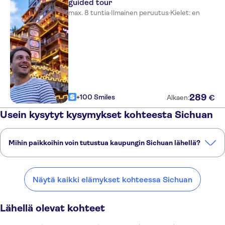
guided tour
max. 8 tuntia
·
Ilmainen peruutus
·
Kielet: en
289
+100 Smiles
€
Alkaen:
Usein kysytyt kysymykset kohteesta Sichuan
Mihin paikkoihin voin tutustua kaupungin Sichuan lähellä?
Tässä on muutamia suosikkipaikkojamme kaupungin Sichuan
lähellä:
Näytä kaikki elämykset kohteessa Sichuan
Chengdu
Chongqing
Lijiang
Xi'an
Kunming
Lähellä olevat kohteet