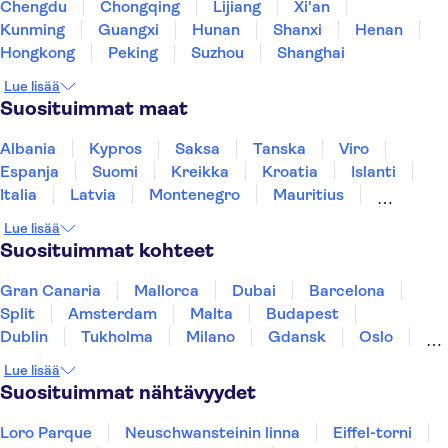
Chengdu
Chongqing
Lijiang
Xi'an
Kunming
Guangxi
Hunan
Shanxi
Henan
Hongkong
Peking
Suzhou
Shanghai
Lue lisää
Suosituimmat maat
Albania
Kypros
Saksa
Tanska
Viro
Espanja
Suomi
Kreikka
Kroatia
Islanti
Italia
Latvia
Montenegro
Mauritius
Norja
Portugali
Ruotsi
Singapore
Lue lisää
Thaimaa
Turkki
Suosituimmat kohteet
Gran Canaria
Mallorca
Dubai
Barcelona
Split
Amsterdam
Malta
Budapest
Dublin
Tukholma
Milano
Gdansk
Oslo
Helsinki
York
Rovaniemi
Los Angeles
Lue lisää
Tallinna
Ljubljana
Riika
Suosituimmat nähtävyydet
Loro Parque
Neuschwansteinin linna
Eiffel-torni