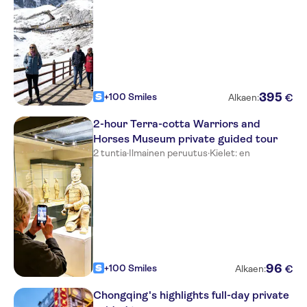
395
+100 Smiles
€
Alkaen:
2-hour Terra-cotta Warriors and
Horses Museum private guided tour
2 tuntia
·
Ilmainen peruutus
·
Kielet: en
96
+100 Smiles
€
Alkaen:
Chongqing's highlights full-day private