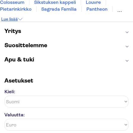
Colosseum
Sikstuksen kappeli
Louvre
Pietarinkirkko
Sagrada Família
Pantheon
Prahan linna
Moulin Rouge
Burj Khalifa
Lue lisää
Keukenhof
London Eye
Montmartre
Wieliczkan suolakaivos
Alhambra
Yritys
Caminito del Rey
Anne Frankin talo
Golden Circle
Suosittelemme
Apu & tuki
Asetukset
Kieli:
Valuutta: