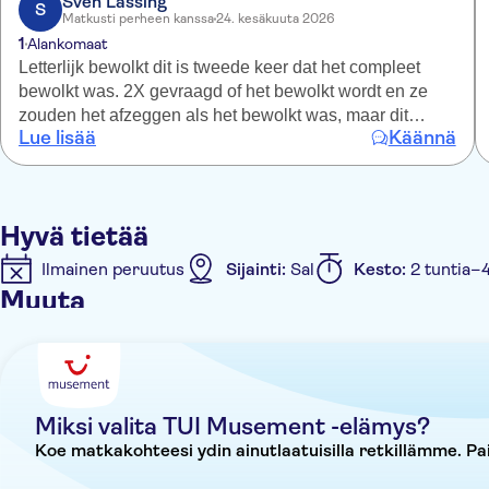
Sven Lassing
S
Matkusti perheen kanssa
24. kesäkuuta 2026
1
Alankomaat
Letterlijk bewolkt dit is tweede keer dat het compleet
bewolkt was. 2X gevraagd of het bewolkt wordt en ze
zouden het afzeggen als het bewolkt was, maar dit
Lue lisää
Käännä
hebben ze niet gedaan. Dit is gewoon de zwaarste scam
hier van tui… Zelfs de mensen daar klaagde over het
weer en dat TUI het niet had afgezegd. Tui is gewoon
een geld nakker en heeft gewoon nu al 2x 180€ van ons
Hyvä tietää
“gestolen” dit is on acceptabel. De gids was wel heel
gezellig en leuk tenminste een plus puntje…
Ilmainen peruutus
Sijainti:
Sal
Kesto:
2 tuntia–4
Muuta
Opastettu kierros
Välitön vahvistus
Ateria sisä
Miksi valita TUI Musement -elämys?
Koe matkakohteesi ydin ainutlaatuisilla retkillämme. P