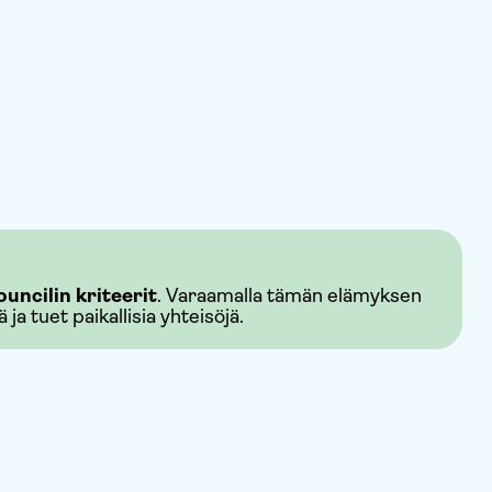
uncilin kriteerit
. Varaamalla tämän elämyksen
ja tuet paikallisia yhteisöjä.