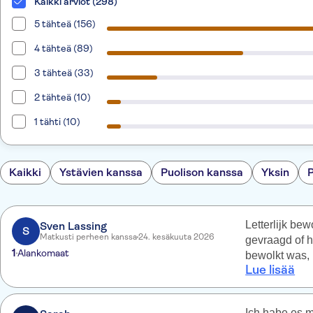
Kaikki arviot (298)
5 tähteä (156)
4 tähteä (89)
3 tähteä (33)
2 tähteä (10)
1 tähti (10)
Kaikki
Ystävien kanssa
Puolison kanssa
Yksin
Letterlijk be
Sven Lassing
S
Matkusti perheen kanssa
24. kesäkuuta 2026
gevraagd of h
1
Alankomaat
bewolkt was, 
Lue lisää
zwaarste scam
weer en dat TUI het nie
en heeft gewo
Ich habe es m