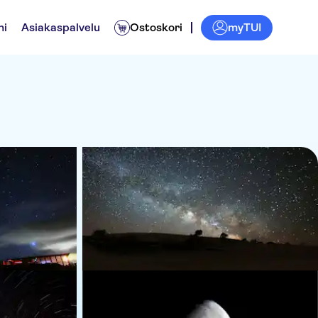
myTUI
ni
Asiakaspalvelu
Ostoskori