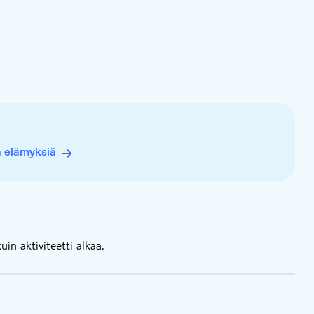
 haluat peruuttaa, sinun on tehtävä se vähintään 24
ä elämyksiä
in aktiviteetti alkaa.