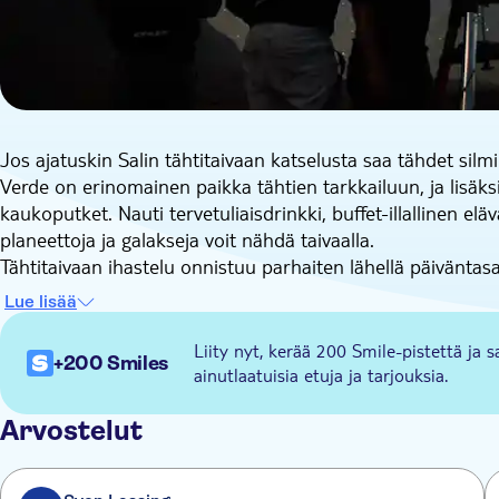
Jos ajatuskin Salin tähtitaivaan katselusta saa tähdet silmii
Verde on erinomainen paikka tähtien tarkkailuun, ja lisäks
kaukoputket. Nauti tervetuliaisdrinkki, buffet-illallinen elä
planeettoja ja galakseja voit nähdä taivaalla.
Tähtitaivaan ihastelu onnistuu parhaiten lähellä päiväntas
Saavut rantaravintolaan juuri pimeän laskeutuessa, ja terve
Lue lisää
buffet-herkuista elävän musiikin soidessa taustalla. Ruoka
tablettien avulla näkemään kuun, planeetat ja paljon muut
Liity nyt, kerää 200 Smile-pistettä ja s
+200 Smiles
Asiantuntevat ohjaajat auttavat sinua tunnistamaan tähtik
ainutlaatuisia etuja ja tarjouksia.
kävelyretkeen rannalla, jolloin voit havaita kuvioita palja
tapa viettää ilta Salissa.
Arvostelut