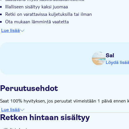
Illalliseen sisältyy kaksi juomaa
Retki on varattavissa kuljetuksilla tai ilman
Ota mukaan lämmintä vaatetta
Retki on riippuvainen sääolosuhteista
Lue lisää
Tämä kokemus ei noudata yleistä peruutuskäytäntöämme. Jos
tuntia etukäteen saadaksesi täyden hyvityksen
Sal
Löydä lisä
Peruutusehdot
Saat 100% hyvityksen, jos peruutat viimeistään 1 päivä ennen ku
Lue lisää
Retken hintaan sisältyy