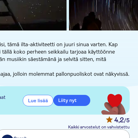
si, tämä ilta-aktiviteetti on juuri sinua varten. Kap
i tällä koko perheen seikkailu tarjoaa käyttöönne
vän musiikin säestämänä ja selvitä sitten, mitä
aajaa, jolloin molemmat pallonpuoliskot ovat näkyvissä.
tuliaisdrinkin jälkeen pääset nauttimaan grillatuista
ilun jälkeen pääset teleskooppien, lasereiden ja
a.
aat
Liity nyt
Lue lisää
uviot myös kotona. Ilta päättyy 10 minuutin
in silmin – kerrassaan ainutlaatuinen mutta opettavainen
4,2
/5
Kaikki arvostelut on vahvistettu