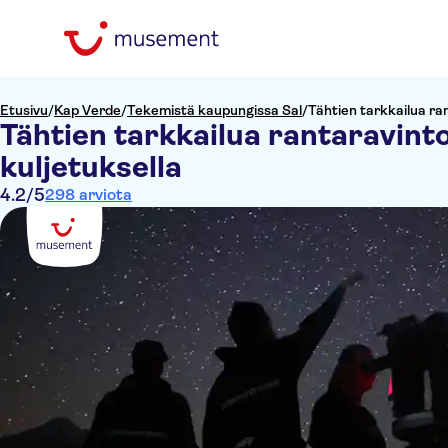
Etusivu
/
Kap Verde
/
Tekemistä kaupungissa Sal
/
Tähtien tarkkailua ran
Tähtien tarkkailua rantaravinto
kuljetuksella
4.2
/5
298 arviota