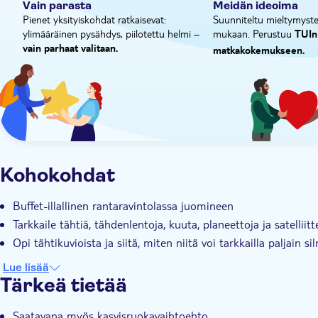
Vain parasta
Meidän ideoima
Pienet yksityiskohdat ratkaisevat:
Suunniteltu mieltymystes
ylimääräinen pysähdys, piilotettu helmi –
mukaan. Perustuu
TUIn
vain parhaat valitaan.
matkakokemukseen.
Kohokohdat
Buffet-illallinen rantaravintolassa juomineen
Tarkkaile tähtiä, tähdenlentoja, kuuta, planeettoja ja satellii
Opi tähtikuvioista ja siitä, miten niitä voi tarkkailla paljain si
Lue lisää
Tärkeä tietää
Saatavana myös kasvisruokavaihtoehto