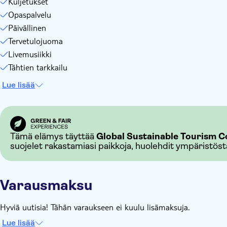
Kuljetukset
Opaspalvelu
Päivällinen
Tervetulojuoma
Livemusiikki
Tähtien tarkkailu
Lue lisää
Tämä elämys täyttää
Global Sustainable Tourism Co
suojelet rakastamiasi paikkoja, huolehdit ympäristöstä 
Varausmaksu
Hyviä uutisia! Tähän varaukseen ei kuulu lisämaksuja.
Lue lisää