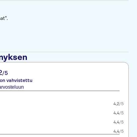
at".
ämyksen
2
/5
 on vahvistettu
arvosteluun
4,2
/5
4,4
/5
4,4
/5
4,4
/5