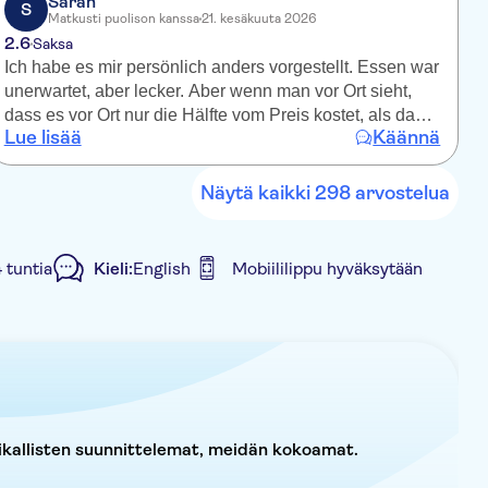
Sarah
S
Matkusti puolison kanssa
21. kesäkuuta 2026
2.6
4
Saksa
Ich habe es mir persönlich anders vorgestellt. Essen war
S
unerwartet, aber lecker. Aber wenn man vor Ort sieht,
h
dass es vor Ort nur die Hälfte vom Preis kostet, als das
w
Lue lisää
Käännä
L
was TUI verlangt, ist es eine Frechheit von TUI so viel
l
zu verlangen. Der Abend war vom Preis
l
Leistungsverhältnis leider nicht wert und wurde zum
Näytä kaikki 298 arvostelua
Schluss leider unnötig in die Länge gezogen. Die Leute
vor Ort waren sehr angenehm und nett
 tuntia
Kieli:
English
Mobiililippu hyväksytään
ltyy
E-lippu
Hotel pick up
aikallisten suunnittelemat, meidän kokoamat.