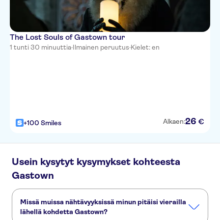
Vancouver
Barclay Hotel
The Lost Souls of Gastown tour
Sandman Suites Vancouver
1 tunti 30 minuuttia
·
Ilmainen peruutus
·
Kielet: en
(Davie St)
Fairmont Waterfront
Delta Hotels by Marriott
Vancouver Downtown Suites
Huntingdon Manor Hotel
26
€
Alkaen:
+100 Smiles
the DOUGLAS, Autograph
Collection
Sheraton Vancouver Wall
Usein kysytyt kysymykset kohteesta
Centre
Gastown
The Westin Wall Centre,
Vancouver Airport
Missä muissa nähtävyyksissä minun pitäisi vierailla
Sure Stay By Best Western
lähellä kohdetta Gastown?
Richmond Vancouver Airport