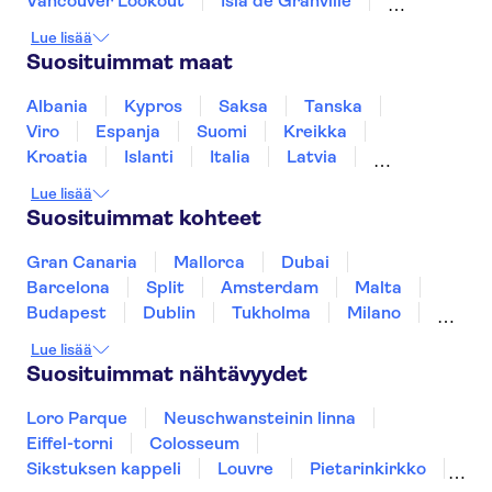
Vancouver Lookout
Isla de Granville
Vancouver Airport
Sea to Sky Gondola
Grouse Mountain
Lue lisää
Abercorn Inn Vancouver Airport
Suosituimmat maat
PRE CRUISE L'Hermitage
Albania
Kypros
Saksa
Tanska
Vancouver
Viro
Espanja
Suomi
Kreikka
Kroatia
Islanti
Italia
Latvia
Coast Coal Harbour Vancouver
Hotel
Montenegro
Mauritius
Norja
Lue lisää
Portugali
Ruotsi
Singapore
Thaimaa
Suosituimmat kohteet
PRE CRUISE Best Western Plus
Turkki
Vancouver Airport Hotel
Gran Canaria
Mallorca
Dubai
Executive Hotel Le Soleil
Barcelona
Split
Amsterdam
Malta
Budapest
Dublin
Tukholma
Milano
PRE CRUISE The Westin
Gdansk
Bayshore
Oslo
Helsinki
Los Angeles
Lue lisää
York
Rovaniemi
Tallinna
Ljubljana
Suosituimmat nähtävyydet
PRE CRUISE Wedgewood Hotel
Riika
& Spa
Loro Parque
Neuschwansteinin linna
PRE CRUISE Pan Pacific
Eiffel-torni
Colosseum
Vancouver
Sikstuksen kappeli
Louvre
Pietarinkirkko