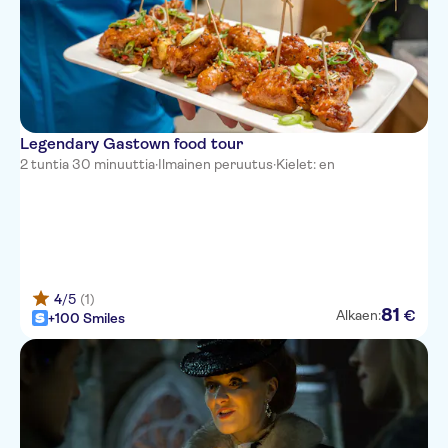
PRE CRUISE Blue Horizon Hotel
PRE CRUISE Hilton Vancouver
Downtown
Hyatt Vancouver Downtown
Alberni
Legendary Gastown food tour
2 tuntia 30 minuuttia
·
Ilmainen peruutus
·
Kielet: en
PRE CRUISE Loden Hotel
PRE CRUISE Victorian Hotel
PRE CRUISE Auberge
Vancouver Hotel
4
/5
(1)
PRE CRUISE Days Inn by
81
€
Alkaen:
+100 Smiles
Wyndham Vancouver Airport
PRE CRUISE Terminal City Club
Rosellen Suites At Stanley Park
PRE CRUISE Hotel Belmont