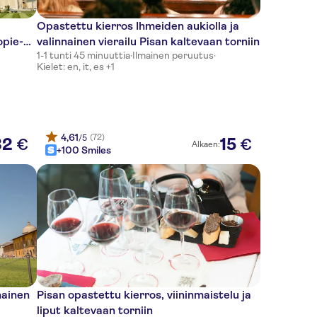
Opastettu kierros Ihmeiden aukiolla ja
opie-
valinnainen vierailu Pisan kaltevaan torniin
1-1 tunti 45 minuuttia
·
Ilmainen peruutus
·
Kielet: en, it, es +1
4,61
(72)
/5
32
15
€
€
Alkaen:
+100 Smiles
nainen
Pisan opastettu kierros, viininmaistelu ja
liput kaltevaan torniin