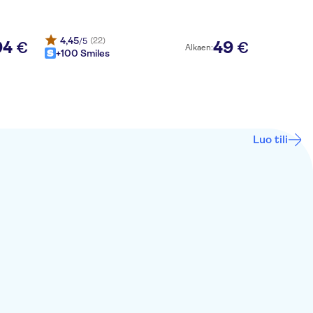
4,45
(22)
/5
94
49
€
€
Alkaen:
+100 Smiles
Luo tili