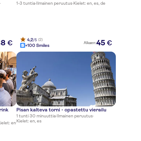
·
1-3 tuntia
·
Ilmainen peruutus
·
Kielet: en, es, de
4,2
(2)
/5
38
45
€
€
Alkaen:
+100 Smiles
rink
Pisan kalteva torni - opastettu vierailu
1 tunti 30 minuuttia
·
Ilmainen peruutus
·
Kielet: en, es
ielet: en