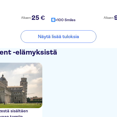
25
€
Alkaen:
Alkaen:
+100 Smiles
Näytä lisää tuloksia
nt -elämyksistä
zestä sisältäen
vaan torniin