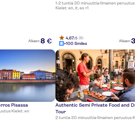
1-2 tuntia 30 minuuttia
·
Ilmainen peruutus
Kielet: en, it, es +1
4,67
(9)
/5
8
€
Alkaen:
Alkaen:
+100 Smiles
erros Pisassa
Authentic Semi Private Food and D
ruutus
·
Kielet: en
Tour
2 tuntia 30 minuuttia
·
Ilmainen peruutus
·
K