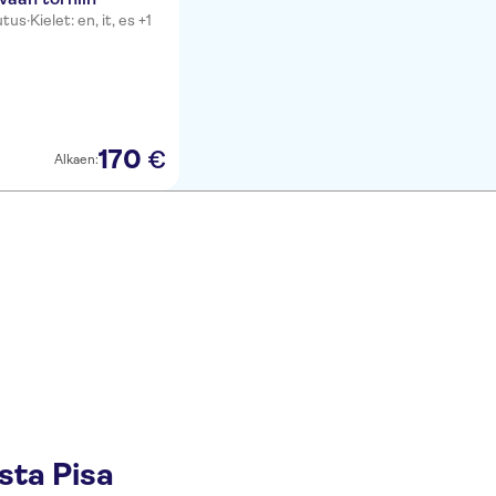
utus
·
Kielet: en, it, es +1
170
€
Alkaen:
sta Pisa