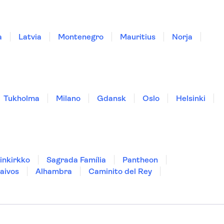
a
Latvia
Montenegro
Mauritius
Norja
Tukholma
Milano
Gdansk
Oslo
Helsinki
inkirkko
Sagrada Família
Pantheon
aivos
Alhambra
Caminito del Rey