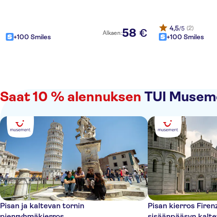
4,5
(2)
/5
58
€
Alkaen:
+100 Smiles
+100 Smiles
Saat 10 % alennuksen
TUI Museme
Pisan ja kaltevan tornin
Pisan kierros Firen
pienryhmäkierros
sisäänpääsyn kalte