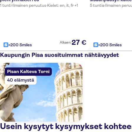
1 tunti
·
Ilmainen peruutus
·
Kielet: en, it, fr +1
5 tuntia
·
Ilmainen peru
27
€
Alkaen:
+200 Smiles
+200 Smiles
Kaupungin Pisa suosituimmat nähtävyydet
Pisan Kalteva Torni
40 elämystä
Usein kysytyt kysymykset kohtee