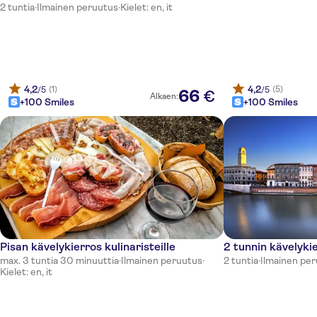
2 tuntia
·
Ilmainen peruutus
·
Kielet: en, it
4,2
4,2
(1)
(5)
/5
/5
66
€
Alkaen:
+100 Smiles
+100 Smiles
Pisan kävelykierros kulinaristeille
2 tunnin kävelyki
max. 3 tuntia 30 minuuttia
·
Ilmainen peruutus
·
2 tuntia
·
Ilmainen pe
Kielet: en, it