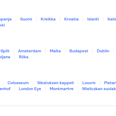
spanja
Suomi
Kreikka
Kroatia
Islanti
Itali
kki
Split
Amsterdam
Malta
Budapest
Dublin
bljana
Riika
Colosseum
Sikstuksen kappeli
Louvre
Pietar
enhof
London Eye
Montmartre
Wieliczkan suolak