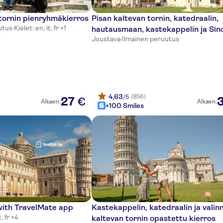
 tornin pienryhmäkierros
Pisan kaltevan tornin, katedraalin,
utus
·
Kielet: en, it, fr +1
hautausmaan, kastekappelin ja Sin
Joustava
·
Ilmainen peruutus
museon pääsyliput
4,63
(856)
/5
27
€
Alkaen:
Alkaen:
+100 Smiles
with TravelMate app
Kastekappelin, katedraalin ja valin
t, fr +4
kaltevan tornin opastettu kierros