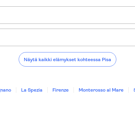
soppaidemme näkemyksiä:
n sisäänpääsyn kaltevaan torniin
Näytä kaikki elämykset kohteessa Pisa
gnano
La Spezia
Firenze
Monterosso al Mare