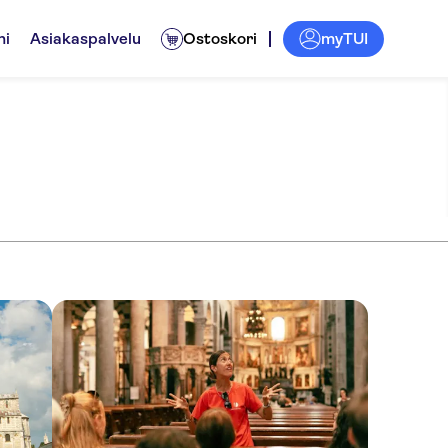
myTUI
ni
Asiakaspalvelu
Ostoskori