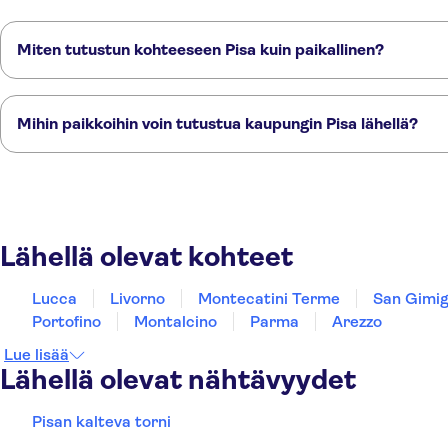
Miten tutustun kohteeseen Pisa kuin paikallinen?
Nämä TUI Musement -elämykset ovat täynnä asiantuntevien paikalli
Pisan ja kaltevan tornin pienryhmäkierros
Pisan kierros Firenzestä sisältäe
Mihin paikkoihin voin tutustua kaupungin Pisa lähellä?
Tässä on muutamia suosikkipaikkojamme kaupungin Pisa lähellä:
Lucca
Livorno
Montecatini Terme
San Gimignano
La Spezia
Lähellä olevat kohteet
Lucca
Livorno
Montecatini Terme
San Gimi
Portofino
Montalcino
Parma
Arezzo
Lue lisää
Lähellä olevat nähtävyydet
Pisan kalteva torni