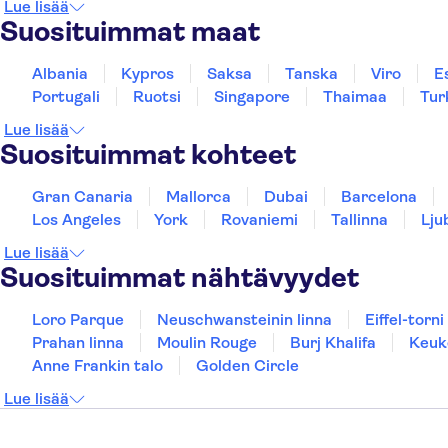
Lue lisää
Suosituimmat maat
Albania
Kypros
Saksa
Tanska
Viro
E
Portugali
Ruotsi
Singapore
Thaimaa
Tur
Lue lisää
Suosituimmat kohteet
Gran Canaria
Mallorca
Dubai
Barcelona
Los Angeles
York
Rovaniemi
Tallinna
Lju
Lue lisää
Suosituimmat nähtävyydet
Loro Parque
Neuschwansteinin linna
Eiffel-torni
Prahan linna
Moulin Rouge
Burj Khalifa
Keuk
Anne Frankin talo
Golden Circle
Lue lisää