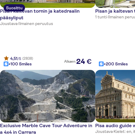
Suosittu
Pisan kaltevan tornin ja katedraalin
Pisan ja kaltevan
1 tunti
·
Ilmainen peru
pääsyliput
Joustava
·
Ilmainen peruutus
4,51
(2838)
/5
24
€
Alkaen:
+100 Smiles
+200 Smiles
Exclusive Marble Cave Tour Adventure in
Pisa audio guide 
Joustava
·
Kielet: en, i
a 4x4 in Carrara