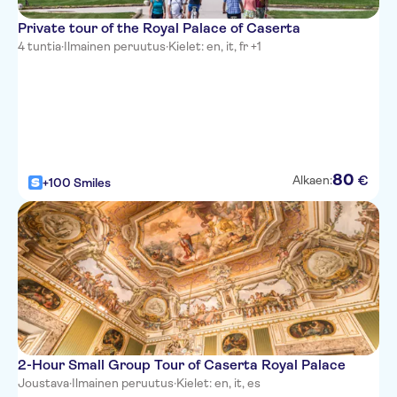
Private tour of the Royal Palace of Caserta
4 tuntia
·
Ilmainen peruutus
·
Kielet: en, it, fr +1
80
€
Alkaen:
+100 Smiles
2-Hour Small Group Tour of Caserta Royal Palace
Joustava
·
Ilmainen peruutus
·
Kielet: en, it, es