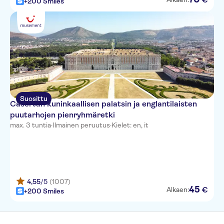
+200 Smiles
Suosittu
Casertan kuninkaallisen palatsin ja englantilaisten
puutarhojen pienryhmäretki
max. 3 tuntia
·
Ilmainen peruutus
·
Kielet: en, it
4,55
/5
(1007)
45
€
Alkaen:
+200 Smiles