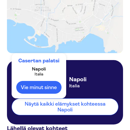
2-Hour Small Group Tour of Caserta Royal Palace
Casertan palatsi
Napoli
Italia
Napoli
Italia
Vie minut sinne
Näytä kaikki elämykset kohteessa
Napoli
Lähellä olevat kohteet