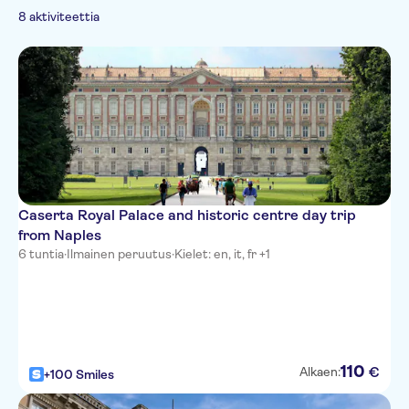
French
Tärkeimmät
Perinnekulttuuri
Kävelykierrokset
Pienempi ryhmäkoko
8 aktiviteettia
nähtävyydet
German
Skip the line
Caserta Royal Palace and historic centre day trip
from Naples
6 tuntia
·
Ilmainen peruutus
·
Kielet: en, it, fr +1
110
€
Alkaen:
+100 Smiles