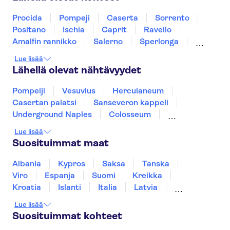
Procida
Pompeji
Caserta
Sorrento
Positano
Ischia
Caprit
Ravello
Amalfin rannikko
Salerno
Sperlonga
Foggia
Tivoli
Pescara
Lue lisää
Lähellä olevat nähtävyydet
Pompeiji
Vesuvius
Herculaneum
Casertan palatsi
Sanseveron kappeli
Underground Naples
Colosseum
Forum Romanum
Etna
Vatikaanin museot
Lue lisää
Pietarinkirkko
Catacombs of Rome
Suosituimmat maat
Pantheon
Sikstuksen kappeli
Fiumicino Airport
Albania
Kypros
Saksa
Tanska
Viro
Espanja
Suomi
Kreikka
Kroatia
Islanti
Italia
Latvia
Montenegro
Mauritius
Norja
Lue lisää
Portugali
Ruotsi
Singapore
Thaimaa
Suosituimmat kohteet
Turkki