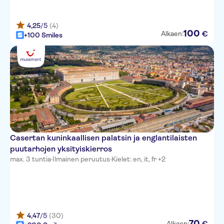
4,25
/5
(4)
100
€
Alkaen:
+100 Smiles
Casertan kuninkaallisen palatsin ja englantilaisten
puutarhojen yksityiskierros
max. 3 tuntia
·
Ilmainen peruutus
·
Kielet: en, it, fr +2
4,47
/5
(30)
70
€
Alkaen: