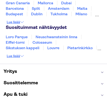
Gran Canaria
Mallorca
Dubai
Barcelona
Split
Amsterdam
Malta
Budapest
Dublin
Tukholma
Milano
Gdansk
Oslo
Helsinki
Los Angeles
Lue lisää
York
Rovaniemi
Tallinna
Ljubljana
Suosituimmat nähtävyydet
Riika
Loro Parque
Neuschwansteinin linna
Eiffel-torni
Colosseum
Sikstuksen kappeli
Louvre
Pietarinkirkko
Sagrada Família
Pantheon
Prahan linna
Lue lisää
Moulin Rouge
Burj Khalifa
Keukenhof
London Eye
Montmartre
Wieliczkan suolakaivos
Alhambra
Yritys
Caminito del Rey
Anne Frankin talo
Golden Circle
Suosittelemme
Apu & tuki