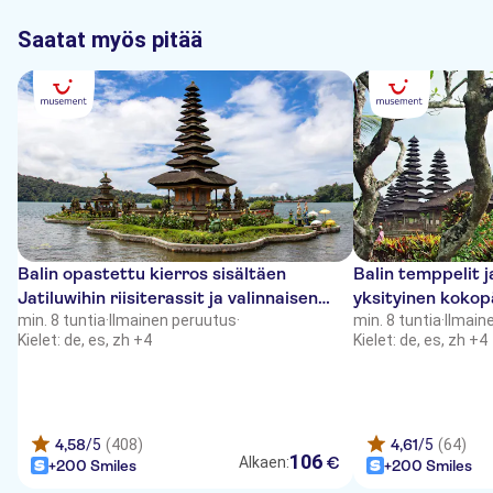
Saatat myös pitää
Balin opastettu kierros sisältäen
Balin temppelit ja
Jatiluwihin riisiterassit ja valinnaisen
yksityinen kokop
lounaan
min. 8 tuntia
·
Ilmainen peruutus
·
min. 8 tuntia
·
Ilmain
Kielet: de, es, zh +4
Kielet: de, es, zh +4
4,58
/5
(408)
4,61
/5
(64)
106
€
Alkaen:
+200 Smiles
+200 Smiles