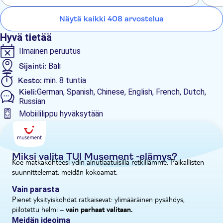
vesiputouksella, joka sijaitsee viidakossa Balin pohjoisosassa.
Näytä kaikki 408 arvostelua
Valokuvien ja rentoutumisen jälkeen matkaat takaisin
hotellillesi.
Hyvä tietää
Ilmainen peruutus
Sijainti:
Bali
Kesto:
min. 8 tuntia
Kieli:
German, Spanish, Chinese, English, French, Dutch,
Russian
Mobiililippu hyväksytään
Muuta
Opastettu kierros
Välitön vahvistus
Miksi valita TUI Musement -elämys?
Koe matkakohteesi ydin ainutlaatuisilla retkillämme. Paikallisten
Ateria sisältyy
suunnittelemat, meidän kokoamat.
E-lippu
Vain parasta
Pienet yksityiskohdat ratkaisevat: ylimääräinen pysähdys,
Hotel pick up
piilotettu helmi –
vain parhaat valitaan.
Meidän ideoima