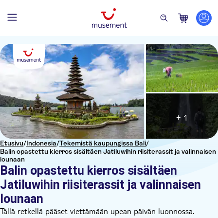
+ 1
Etusivu
/
Indonesia
/
Tekemistä kaupungissa Bali
/
Balin opastettu kierros sisältäen Jatiluwihin riisiterassit ja valinnaisen
lounaan
Balin opastettu kierros sisältäen
Jatiluwihin riisiterassit ja valinnaisen
lounaan
Tällä retkellä pääset viettämään upean päivän luonnossa.