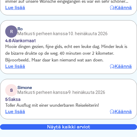
immer auf unsere Wünsche eingegangen es war ein sehr schöner
Lue lisää
Käännä
Tag für uns immer wieder gerne nochmal Das einzige wo wir einen
Punkt abziehen müssen ist das Essen im Hotel es war doch
morgens sehr eintönig wenig Abwechslung mit Brot Wurst
Marmelade Käse usw ebenso war das Essen Abends am Buffet oft
Ro
R
Matkusti perheen kanssa
10. heinäkuuta 2026
nur lauwarm bzw kalt Ansonsten ist das Hotel toll
4.6
Alankomaat
Mooie dingen gezien, fijne gids, echt een leuke dag. Minder leuk is
de bizarre drukte op de weg. 40 minuten over 2 kilometer.
Bijvoorbeeld.. Maar daar kan niemand wat aan doen.
Lue lisää
Käännä
Simone
S
Matkusti perheen kanssa
9. heinäkuuta 2026
5
Saksa
Toller Ausflug mit einer wunderbaren Reiseleiterin!
Lue lisää
Käännä
Näytä kaikki arviot