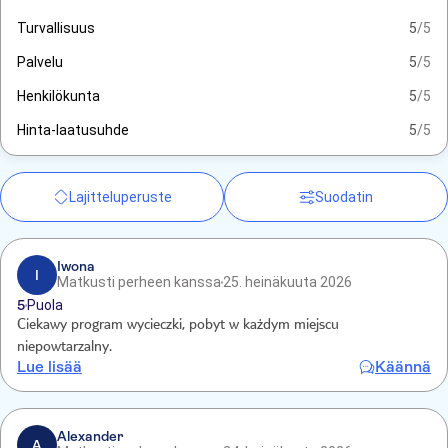
Turvallisuus
5
/5
Palvelu
5
/5
Henkilökunta
5
/5
Hinta-laatusuhde
5
/5
Lajitteluperuste
Suodatin
Iwona
I
Matkusti perheen kanssa
25. heinäkuuta 2026
5
Puola
Ciekawy program wycieczki, pobyt w każdym miejscu
niepowtarzalny.
Lue lisää
Käännä
Alexander
A