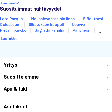
York
Helsinki
Los Angeles
Rovaniemi
Lue lisää
Tallinna
Ljubljana
Riika
Suosituimmat nähtävyydet
Loro Parque
Neuschwansteinin linna
Eiffel-torni
Colosseum
Sikstuksen kappeli
Louvre
Pietarinkirkko
Sagrada Família
Pantheon
Prahan linna
Moulin Rouge
Burj Khalifa
Lue lisää
Keukenhof
London Eye
Montmartre
Wieliczkan suolakaivos
Alhambra
Caminito del Rey
Anne Frankin talo
Golden Circle
Yritys
Suosittelemme
Apu & tuki
Asetukset