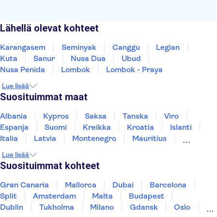
Lähellä olevat kohteet
Karangasem
Seminyak
Canggu
Legian
Kuta
Sanur
Nusa Dua
Ubud
Nusa Penida
Lombok
Lombok - Praya
Lue lisää
Suosituimmat maat
Albania
Kypros
Saksa
Tanska
Viro
Espanja
Suomi
Kreikka
Kroatia
Islanti
Italia
Latvia
Montenegro
Mauritius
Norja
Portugali
Ruotsi
Singapore
Lue lisää
Thaimaa
Turkki
Suosituimmat kohteet
Gran Canaria
Mallorca
Dubai
Barcelona
Split
Amsterdam
Malta
Budapest
Dublin
Tukholma
Milano
Gdansk
Oslo