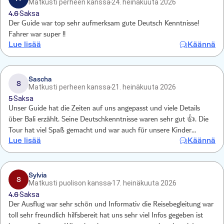
Matkusti perheen kanssa
24. heinäkuuta 2026
4.6
Saksa
Der Guide war top sehr aufmerksam gute Deutsch Kenntnisse!
Fahrer war super !!
Lue lisää
Käännä
Sascha
S
Matkusti perheen kanssa
21. heinäkuuta 2026
5
Saksa
Unser Guide hat die Zeiten auf uns angepasst und viele Details
über Bali erzählt. Seine Deutschkenntnisse waren sehr gut 👍. Die
Tour hat viel Spaß gemacht und war auch für unsere Kinder
Lue lisää
Käännä
kurzweilig. 5 Sterne für unseren Guide. Wir können die Tour, speziell
für Familien, sehr weiterempfehlen.
Sylvia
S
Matkusti puolison kanssa
17. heinäkuuta 2026
4.6
Saksa
Der Ausflug war sehr schön und Informativ die Reisebegleitung war
toll sehr freundlich hilfsbereit hat uns sehr viel Infos gegeben ist