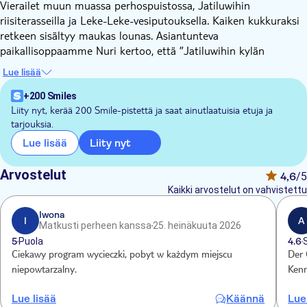
Vierailet muun muassa perhospuistossa, Jatiluwihin
riisiterasseilla ja Leke-Leke-vesiputouksella. Kaiken kukkuraksi
retkeen sisältyy maukas lounas. Asiantunteva
paikallisoppaamme Nuri kertoo, että ”Jatiluwihin kylän
riisiterassit ovat maailman kauneimpia. Niitä ylläpidetään
Lue lisää
perinteisellä ja ekologisella subak-kastelujärjestelmällä, jota on
käytetty 800-luvulta lähtien. Tämä on Balilla ainutlaatuinen
+200 Smiles
käytäntö, johon sisältyy filosofisia ja hengellisiä uskomuksia.”
Liity nyt, kerää 200 Smile-pistettä ja saat ainutlaatuisia etuja ja
tarjouksia.
Päivä alkaa Tabananissa sijaitsevassa Balin perhospuistossa,
joka on perhosten ja hyönteisten suojelualue. Siellä on satoja
Liity nyt
Lue lisää
perhosia, mukaan lukien joitakin harvinaisia indonesialaisia
lajeja, kuten lintusiipiä, Balin riikinkukkoja ja paratiisilintusiipiä.
Arvostelut
4,6
/5
Kävele sokkeloisissa puutarhoissa, ja ihaile värikkäitä
Kaikki arvostelut on vahvistettu
hyönteisiä, jotka lentelevät ympärilläsi. Seuraavaksi pysähdyt
Unescon maailmanperintökohteeksi listatuilla Jatiluwihin
Iwona
I
A
Matkusti perheen kanssa
25. heinäkuuta 2026
riisiterasseilla.
5
Puola
4.6
Matka jatkuu Bedugulin vuoristokohteeseen ja Beratan-järvelle.
Ciekawy program wycieczki, pobyt w każdym miejscu
Der 
Täältä löydät ikonisen hindu-shaivilaistemppelin Ulun Danun.
niepowtarzalny.
Kenn
Temppeli sijaitsee järven pienellä niemekkeellä, ja se on veden
jumalatar Danun koti, jonka uskotaan hallitsevan saaren
Lue lisää
Käännä
Lue
kastelujärjestelmää. Lopuksi vierailet Leke-Leke-