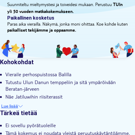
Suunniteltu mieltymystesi ja toiveidesi mukaan. Perustuu
TUIn
yli 50 vuoden matkakokemukseen.
Paikallinen kosketus
Paras aika vierailla. Näkymä, jonka moni ohittaa. Koe kohde kuten
paikalliset tekijämme ja oppaamme.
Kohokohdat
Vieraile perhospuistossa Balilla
Tutustu Ulun Danun temppeliin ja sitä ympäröivään
Beratan-järveen
Näe Jatiluwihin riisiterassit
Näe Leke-Leke-vesiputous Balin viidakossa
Lue lisää
Asiantunteva paikallisopas, jolla on erinomainen tietämys
Tärkeä tietää
Balista
Ei sovellu pyörätuoleille
Tämä kokemus ei noudata yleistä peruutuskäytäntöämme.