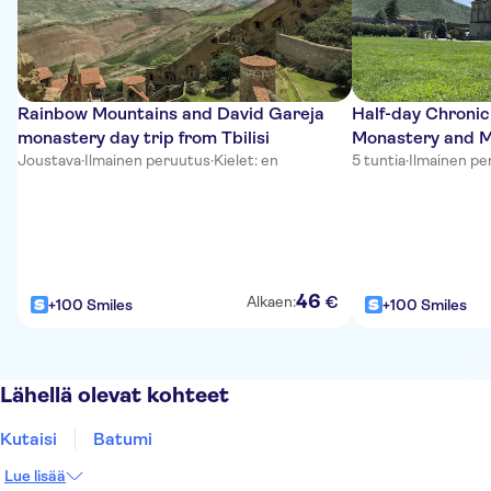
Rainbow Mountains and David Gareja
Half-day Chronicl
monastery day trip from Tbilisi
Monastery and M
Joustava
·
Ilmainen peruutus
·
Kielet: en
5 tuntia
·
Ilmainen pe
46
€
Alkaen:
+100 Smiles
+100 Smiles
Lähellä olevat kohteet
Kutaisi
Batumi
Lue lisää