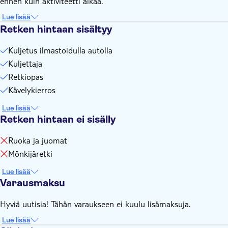
ennen kuin aktiviteetti alkaa.
Lue lisää
Retken hintaan sisältyy
Kuljetus ilmastoidulla autolla
Kuljettaja
Retkiopas
Kävelykierros
Lue lisää
Retken hintaan ei sisälly
Ruoka ja juomat
Mönkijäretki
Lue lisää
Varausmaksu
Hyviä uutisia! Tähän varaukseen ei kuulu lisämaksuja.
Lue lisää