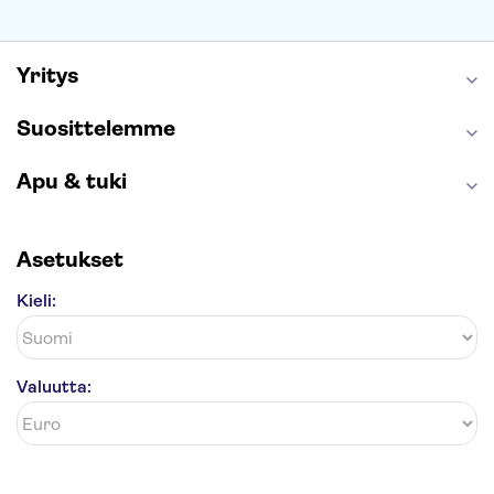
Caminito del Rey
Anne Frankin talo
Golden Circle
Yritys
Suosittelemme
Apu & tuki
Asetukset
Kieli:
Valuutta: