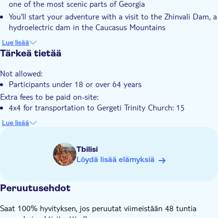
one of the most scenic parts of Georgia
Finally, your tour concludes at Gergeti Trinity Church where a
E-lippu
You'll start your adventure with a visit to the Zhinvali Dam, a
4x4 vehicle will take you there and back. This ancient Georgian
Transport included
hydroelectric dam in the Caucasus Mountains
church sits under Mount Kazbek, towering 2170m above the
A stop at Ananuri, a 13th-century fortress on the banks of
town of Stepantsminda and the village of Gergeti. Known
Lue lisää
the Aragvi River, is also included
Tärkeä tietää
locally as Gergeti Tsminda Sameba, this sacred site offers a
It's off to Gudauri next, a ski resort located on the south-
serene end to your day of exploration.
Not allowed:
facing plateau of The Greater Caucasus Mountain Range
Participants under 18 or over 64 years
This journey concludes at Gergeti Trinity Church, an ancient
Extra fees to be paid on-site:
Georgian church under Mount Kazbek
4x4 for transportation to Gergeti Trinity Church: 15
GEL/person in cash
Lue lisää
There will be a stop at a local restaurant, where you will
need to pay for your lunch
Tbilisi
Löydä lisää elämyksiä
Peruutusehdot
Saat 100% hyvityksen, jos peruutat viimeistään 48 tuntia