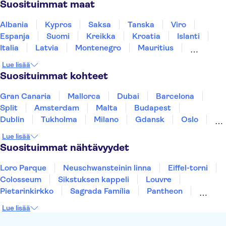
Suosituimmat maat
Albania
Kypros
Saksa
Tanska
Viro
Espanja
Suomi
Kreikka
Kroatia
Islanti
Italia
Latvia
Montenegro
Mauritius
Norja
Portugali
Ruotsi
Singapore
Lue lisää
Thaimaa
Turkki
Suosituimmat kohteet
Gran Canaria
Mallorca
Dubai
Barcelona
Split
Amsterdam
Malta
Budapest
Dublin
Tukholma
Milano
Gdansk
Oslo
Helsinki
York
Rovaniemi
Los Angeles
Lue lisää
Tallinna
Ljubljana
Riika
Suosituimmat nähtävyydet
Loro Parque
Neuschwansteinin linna
Eiffel-torni
Colosseum
Sikstuksen kappeli
Louvre
Pietarinkirkko
Sagrada Família
Pantheon
Prahan linna
Moulin Rouge
Burj Khalifa
Lue lisää
Keukenhof
London Eye
Montmartre
Wieliczkan suolakaivos
Alhambra