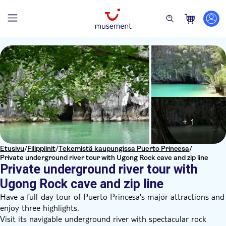
+ 1
Etusivu
/
Filippiinit
/
Tekemistä kaupungissa Puerto Princesa
/
Private underground river tour with Ugong Rock cave and zip line
Private underground river tour with
Ugong Rock cave and zip line
Have a full-day tour of Puerto Princesa's major attractions and
enjoy three highlights.
Visit its navigable underground river with spectacular rock