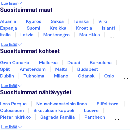
Lue lisää
Suosituimmat maat
Albania
Kypros
Saksa
Tanska
Viro
Espanja
Suomi
Kreikka
Kroatia
Islanti
Italia
Latvia
Montenegro
Mauritius
Norja
Portugali
Ruotsi
Singapore
Lue lisää
Thaimaa
Turkki
Suosituimmat kohteet
Gran Canaria
Mallorca
Dubai
Barcelona
Split
Amsterdam
Malta
Budapest
Dublin
Tukholma
Milano
Gdansk
Oslo
York
Helsinki
Los Angeles
Rovaniemi
Lue lisää
Tallinna
Ljubljana
Riika
Suosituimmat nähtävyydet
Loro Parque
Neuschwansteinin linna
Eiffel-torni
Colosseum
Sikstuksen kappeli
Louvre
Pietarinkirkko
Sagrada Família
Pantheon
Prahan linna
Moulin Rouge
Burj Khalifa
Lue lisää