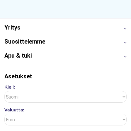
Keukenhof
London Eye
Montmartre
Wieliczkan suolakaivos
Alhambra
Caminito del Rey
Anne Frankin talo
Golden Circle
Yritys
Suosittelemme
Apu & tuki
Asetukset
Kieli:
Valuutta: