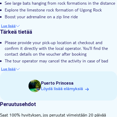
See large bats hanging from rock formations in the distance
Opastettu kierros
Explore the limestone rock formation of Ugong Rock
Ateria sisältyy
Boost your adrenaline on a zip line ride
Yksityinen kierros
Lue lisää
Private group
Tärkeä tietää
Hotel pick up
Transport included
Please provide your pick-up location at checkout and
confirm it directly with the local operator. You'll find the
Lunch
contact details on the voucher after booking
The tour operator may cancel the activity in case of bad
weather conditions. In this case, you will be offered a refund
Lue lisää
or an alternative tour
The minimum number of people bookable for this tour is 2
Puerto Princesa
This tour is not recommended for pregnant travellers
Löydä lisää elämyksiä
Peruutusehdot
Saat 100% hyvityksen, jos peruutat viimeistään 20 päivää