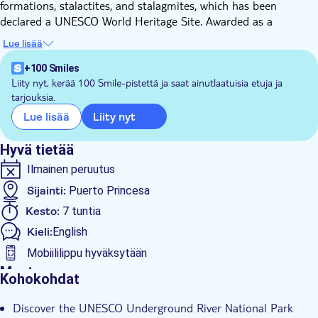
formations, stalactites, and stalagmites, which has been
declared a UNESCO World Heritage Site. Awarded as a
RAMSAR Site, this 8.2-kilometer-long underground river is
Lue lisää
known to be the longest navigable in the world and is now one
of the 7 wonders of nature.
+100 Smiles
You will also visit the caves of Ugong Rock in the town of
Liity nyt, kerää 100 Smile-pistettä ja saat ainutlaatuisia etuja ja
tarjouksia.
Tagabinet where the cave covers the first kilometre of the river.
The last part of the tour will make you boost your adrenaline
Liity nyt
Lue lisää
with a zip line ride.
Hyvä tietää
Ilmainen peruutus
Sijainti:
Puerto Princesa
Kesto:
7 tuntia
Kieli:
English
Mobiililippu hyväksytään
Muuta
Kohokohdat
Välitön vahvistus
Discover the UNESCO Underground River National Park
Sisäänpääsymaksu sisältyy