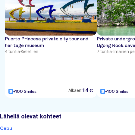
Puerto Princesa private city tour and
Private undergro
heritage museum
Ugong Rock cave 
4 tuntia
·
Kielet: en
7 tuntia
·
Ilmainen p
14
€
Alkaen:
+100 Smiles
+100 Smiles
Lähellä olevat kohteet
Cebu