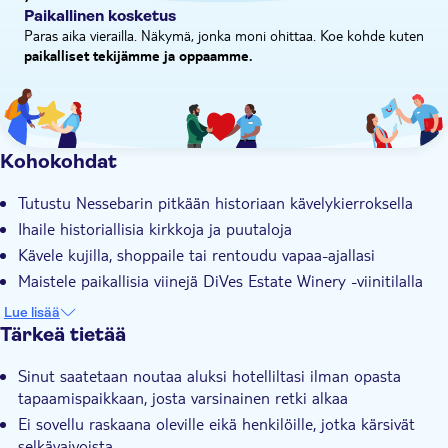
Paikallinen kosketus
Paras aika vierailla. Näkymä, jonka moni ohittaa. Koe kohde kuten
paikalliset tekijämme ja oppaamme.
Kohokohdat
Tutustu Nessebarin pitkään historiaan kävelykierroksella
Ihaile historiallisia kirkkoja ja puutaloja
Kävele kujilla, shoppaile tai rentoudu vapaa-ajallasi
Maistele paikallisia viinejä DiVes Estate Winery -viinitilalla
Asiantunteva paikallisopas, jolla on erinomainen tietämys
Lue lisää
Bulgariasta
Tärkeä tietää
Sinut saatetaan noutaa aluksi hotelliltasi ilman opasta
tapaamispaikkaan, josta varsinainen retki alkaa
Ei sovellu raskaana oleville eikä henkilöille, jotka kärsivät
selkävaivoista