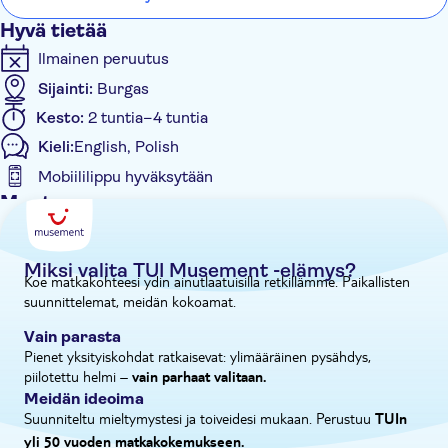
"Roséeviini on erinomainen. Se on valmistettu paikallisesta
Hyvä tietää
pamid-rypälelajikkeesta, joka menestyy meren rannalla, ja siitä
Ilmainen peruutus
syntyy viini, joka on täynnä hienostuneita ja raikkaita makuja."
Sijainti:
Burgas
Kesto:
2 tuntia–4 tuntia
Kieli:
English, Polish
Mobiililippu hyväksytään
Muuta
Opastettu kierros
Välitön vahvistus
Miksi valita TUI Musement -elämys?
Koe matkakohteesi ydin ainutlaatuisilla retkillämme. Paikallisten
Virtuaalielämys
suunnittelemat, meidän kokoamat.
E-lippu
Vain parasta
Hotel pick up
Pienet yksityiskohdat ratkaisevat: ylimääräinen pysähdys,
piilotettu helmi –
vain parhaat valitaan.
Meidän ideoima
Suunniteltu mieltymystesi ja toiveidesi mukaan. Perustuu
TUIn
yli 50 vuoden matkakokemukseen.