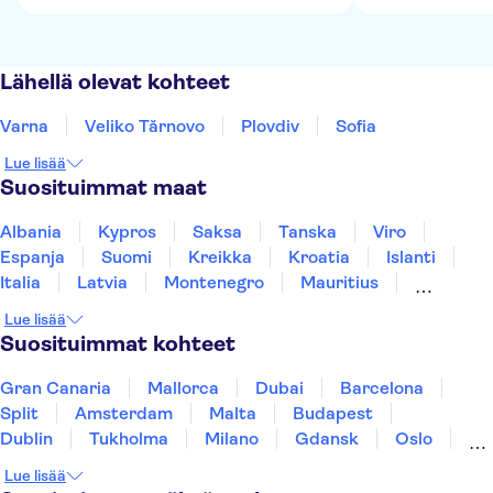
Lähellä olevat kohteet
Varna
Veliko Tărnovo
Plovdiv
Sofia
Lue lisää
Suosituimmat maat
Albania
Kypros
Saksa
Tanska
Viro
Espanja
Suomi
Kreikka
Kroatia
Islanti
Italia
Latvia
Montenegro
Mauritius
Norja
Portugali
Ruotsi
Singapore
Lue lisää
Thaimaa
Turkki
Suosituimmat kohteet
Gran Canaria
Mallorca
Dubai
Barcelona
Split
Amsterdam
Malta
Budapest
Dublin
Tukholma
Milano
Gdansk
Oslo
Helsinki
Los Angeles
York
Rovaniemi
Lue lisää
Tallinna
Ljubljana
Riika