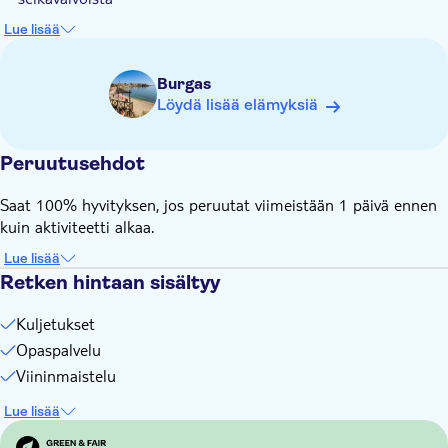
Ei sovellu liikuntarajoitteisille
Lue lisää
Ota mukaan hellehattu
Asiallinen pukeutuminen – polvet ja olkapäät tulee peittää
Burgas
vieraillessasi uskonnollisilla rakennuksilla
Löydä lisää elämyksiä
Pue mukavat jalkineet
Peruutusehdot
Saat 100% hyvityksen, jos peruutat viimeistään 1 päivä ennen
kuin aktiviteetti alkaa.
Lue lisää
Retken hintaan sisältyy
Kuljetukset
Opaspalvelu
Viininmaistelu
Lue lisää