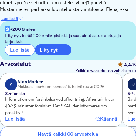
nimettyyn Nessebariin ja maistelet viinejä yhdellä
Mustanmeren parhaiksi luokitelluista viinitiloista. Elena, yksi
asiantuntevista paikallisoppaistamme, kertoo: "Pyhän Sofian
Lue lisää
kirkko oli tuhannen vuoden ajan yksi Mustanmeren alueen
tärkeimmistä uskonnollisista kohteista. Se rakennettiin 400-
+200 Smiles
luvulla, ja se on yksi maailman vanhimmista kirkoista."
Liity nyt, kerää 200 Smile-pistettä ja saat ainutlaatuisia etuja ja
tarjouksia.
Päivä alkaa opastetulla kävelykierroksella Nessebarin vanhassa
kaupungissa. Mustaanmereen työntyvässä kapeassa niemessä
Liity nyt
Lue lisää
sijaitseva kaupunki on historialtaan niin rikas, että se on
nimetty Unescon maailmanperintökohteeksi. Täällä on niin
Arvostelut
4,4
/5
paljon historian kerroksia, että arkeologien on täytynyt tutkia
Kaikki arvostelut on vahvistettu
kaupungin vedenalaisia jäänteitä ymmärtääkseen sen historiaa.
He saivat selville, että sen asuttivat ensin traakialaiset, sitten
Allan Marker
A
J
Matkusti perheen kanssa
15. heinäkuuta 2026
kreikkalaiset, roomalaiset ja ottomaanit.
3.4
Tanska
5
Pu
Kuljeskele vanhojen puutalojen reunustamilla mutkittelevilla
Information om forsinkelse ved afhentning. Afhentninh var
Bard
kaduilla, jotka ovat kiilautuneet kymmenien vanhojen kirkkojen
40/45 minutter forsinket. Det SKAL der informeres om
bard
väliin, joista vanhimmat ovat peräisin 1 500 vuoden takaa.
proaktivt!
Symp
Kierroksen jälkeen sinulla on vapaata aikaa tutustua
Lue lisää
Käännä
Lue
bardzo p
kaupunkiin omatoimisesti. Päivän päättää vierailu DiVes Estate
zależy jej na
Winery -viinitilalla, jossa voit maistella Bulgarian parhaita
rewe
Näytä kaikki 66 arvostelua
viinejä maaseutumaisemien ympäröimänä. Elena sanoo: