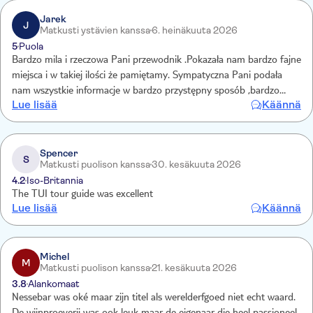
Jarek
J
Matkusti ystävien kanssa
6. heinäkuuta 2026
5
Puola
Bardzo mila i rzeczowa Pani przewodnik .Pokazała nam bardzo fajne
miejsca i w takiej ilości że pamiętamy. Sympatyczna Pani podała
nam wszystkie informacje w bardzo przystępny sposób ,bardzo
Lue lisää
Käännä
pomocna i widać że zależy jej na grupie. Wspaniała wycieczka do
winnicy wręcz rewelacyjna
Spencer
S
Matkusti puolison kanssa
30. kesäkuuta 2026
4.2
Iso-Britannia
The TUI tour guide was excellent
Lue lisää
Käännä
Michel
M
Matkusti puolison kanssa
21. kesäkuuta 2026
3.8
Alankomaat
Nessebar was oké maar zijn titel als werelderfgoed niet echt waard.