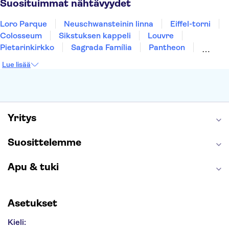
Suosituimmat nähtävyydet
Loro Parque
Neuschwansteinin linna
Eiffel-torni
Colosseum
Sikstuksen kappeli
Louvre
Pietarinkirkko
Sagrada Família
Pantheon
Prahan linna
Moulin Rouge
Burj Khalifa
Lue lisää
Keukenhof
London Eye
Montmartre
Wieliczkan suolakaivos
Alhambra
Caminito del Rey
Anne Frankin talo
Golden Circle
Yritys
Suosittelemme
Apu & tuki
Asetukset
Kieli: