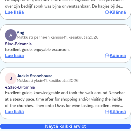
De wijnproeverij was ook leuk maar de eigenaar die heel passioneel
over zijn bedrijf sprak was bijna onverstaanbaar. De hapjes bij de
Lue lisää
Käännä
proeverij waren al erg lang ervoor klaargemaakt en dat proefde jé.
Ang
A
Matkusti perheen kanssa
11. kesäkuuta 2026
5
Iso-Britannia
Excellent guide, enjoyable excursion.
Lue lisää
Käännä
Jackie Stonehouse
J
Matkusti yksin
11. kesäkuuta 2026
4.2
Iso-Britannia
Excellent guide, knowledgeable and took the walk around Nessebar
at a steady pace, time after for shopping and/or visiting the inside
of the churches. Then onto Divas for wine tasting, excellent wine
Lue lisää
Käännä
and food overview of the winery process. Only disappointment was
w had a thunderstorm so unable to walk round the vineyard
Näytä kaikki arviot