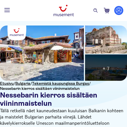
+ 7
Etusivu
/
Bulgaria
/
Tekemistä kaupungissa Burgas
/
Nessebarin kierros sisältäen viininmaistelun
Nessebarin kierros sisältäen
viininmaistelun
Tällä retkellä näet kauneudestaan kuuluisan Balkanin kohteen
ja maistelet Bulgarian parhaita viinejä. Lähdet
kävelykierrokselle Unescon maailmanperintöluetteloon