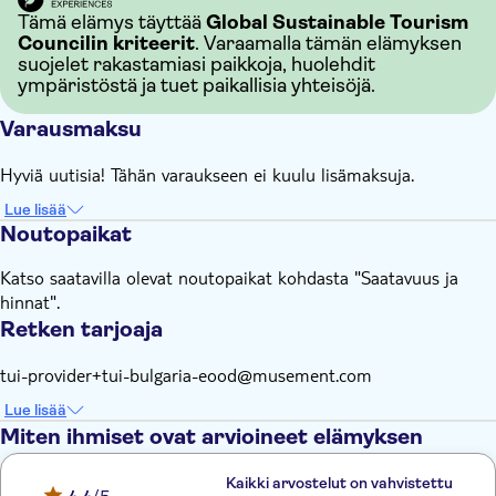
Tämä elämys täyttää
Global Sustainable Tourism
Councilin kriteerit
. Varaamalla tämän elämyksen
suojelet rakastamiasi paikkoja, huolehdit
ympäristöstä ja tuet paikallisia yhteisöjä.
Varausmaksu
Hyviä uutisia! Tähän varaukseen ei kuulu lisämaksuja.
Lue lisää
Noutopaikat
Katso saatavilla olevat noutopaikat kohdasta "Saatavuus ja
hinnat".
Retken tarjoaja
tui-provider+tui-bulgaria-eood@musement.com
Lue lisää
Miten ihmiset ovat arvioineet elämyksen
Kaikki arvostelut on vahvistettu