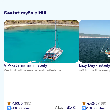
Saatat myös pitää
VIP-katamaraaniristeily
Lazy Day -risteil
2-4 tuntia
·
Ilmainen peruutus
·
Kielet: en
4-8 tuntia
·
Ilmainen 
4,53
/5
(195)
4,42
/5
(169)
85
€
Alkaen:
+100 Smiles
+100 Smiles