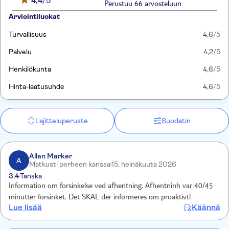
4,4
/5
Perustuu 66 arvosteluun
Arviointiluokat
Turvallisuus
4,6
/5
Palvelu
4,2
/5
Henkilökunta
4,6
/5
Hinta-laatusuhde
4,6
/5
Lajitteluperuste
Suodatin
Allan Marker
A
Matkusti perheen kanssa
15. heinäkuuta 2026
3.4
Tanska
Information om forsinkelse ved afhentning. Afhentninh var 40/45
minutter forsinket. Det SKAL der informeres om proaktivt!
Lue lisää
Käännä