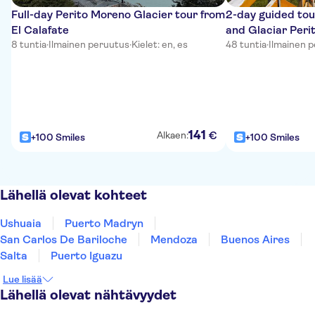
Full-day Perito Moreno Glacier tour from
2-day guided tou
El Calafate
and Glaciar Peri
8 tuntia
·
Ilmainen peruutus
·
Kielet: en, es
48 tuntia
·
Ilmainen 
141
€
Alkaen:
+100 Smiles
+100 Smiles
Lähellä olevat kohteet
Ushuaia
Puerto Madryn
San Carlos De Bariloche
Mendoza
Buenos Aires
Salta
Puerto Iguazu
Lue lisää
Lähellä olevat nähtävyydet