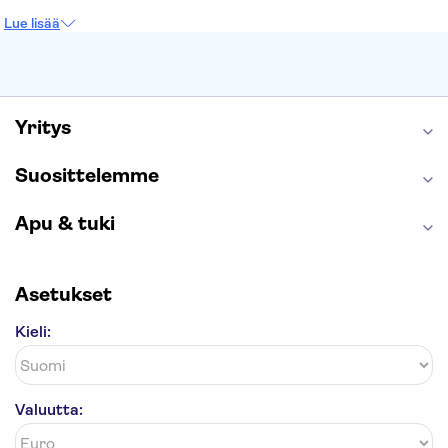
Prahan linna
Moulin Rouge
Burj Khalifa
Lue lisää
Keukenhof
London Eye
Montmartre
Wieliczkan suolakaivos
Alhambra
Caminito del Rey
Anne Frankin talo
Golden Circle
Yritys
Suosittelemme
Apu & tuki
Asetukset
Kieli:
Valuutta: