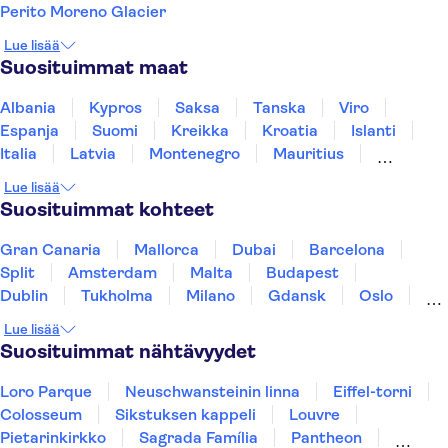
Perito Moreno Glacier
Lue lisää
Suosituimmat maat
Albania
Kypros
Saksa
Tanska
Viro
Espanja
Suomi
Kreikka
Kroatia
Islanti
Italia
Latvia
Montenegro
Mauritius
Norja
Portugali
Ruotsi
Singapore
Lue lisää
Thaimaa
Turkki
Suosituimmat kohteet
Gran Canaria
Mallorca
Dubai
Barcelona
Split
Amsterdam
Malta
Budapest
Dublin
Tukholma
Milano
Gdansk
Oslo
Helsinki
York
Rovaniemi
Los Angeles
Lue lisää
Tallinna
Ljubljana
Riika
Suosituimmat nähtävyydet
Loro Parque
Neuschwansteinin linna
Eiffel-torni
Colosseum
Sikstuksen kappeli
Louvre
Pietarinkirkko
Sagrada Família
Pantheon