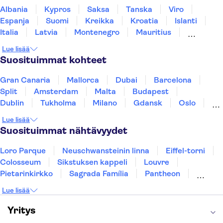
Albania
Kypros
Saksa
Tanska
Viro
Espanja
Suomi
Kreikka
Kroatia
Islanti
Italia
Latvia
Montenegro
Mauritius
Norja
Portugali
Ruotsi
Singapore
Lue lisää
Thaimaa
Turkki
Suosituimmat kohteet
Gran Canaria
Mallorca
Dubai
Barcelona
Split
Amsterdam
Malta
Budapest
Dublin
Tukholma
Milano
Gdansk
Oslo
York
Helsinki
Los Angeles
Rovaniemi
Lue lisää
Tallinna
Ljubljana
Riika
Suosituimmat nähtävyydet
Loro Parque
Neuschwansteinin linna
Eiffel-torni
Colosseum
Sikstuksen kappeli
Louvre
Pietarinkirkko
Sagrada Família
Pantheon
Prahan linna
Moulin Rouge
Burj Khalifa
Lue lisää
Keukenhof
London Eye
Montmartre
Wieliczkan suolakaivos
Alhambra
Yritys
Caminito del Rey
Anne Frankin talo
Golden Circle