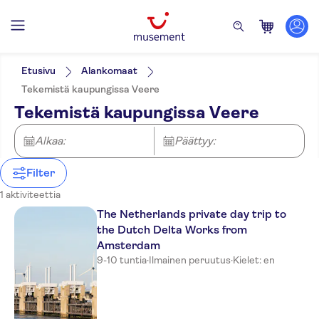
Suodata
Hinta (per aikuinen)
Nouto hotellilta
Lippuvaihtoehdot
Etusivu
Alankomaat
Opastettu kierros
Kategoriat
Min.
€
Maks.
€
Tekemistä kaupungissa Veere
Paikalliseen makuun
Retket
NO-PICKUP
Aktiviteetin kieli
Tekemistä kaupungissa Veere
Ilmainen peruutus
Nähtävyydet ja
English
Kuljetukset
Välitön vahvistus
perinteet
Yksityiskuljetukset
Alkaa:
Päättyy:
Maaseutu
Filter
1 aktiviteettia
The Netherlands private day trip to
the Dutch Delta Works from
Amsterdam
9-10 tuntia
·
Ilmainen peruutus
·
Kielet: en