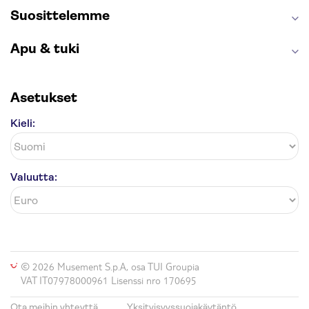
Suosittelemme
Apu & tuki
Asetukset
Kieli:
Valuutta:
© 2026 Musement S.p.A, osa TUI Groupia
VAT IT07978000961 Lisenssi nro 170695
Ota meihin yhteyttä
Yksityisyyssuojakäytäntö