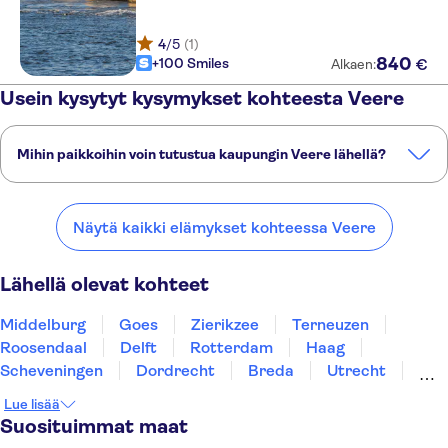
4
/5
(1)
840
+100 Smiles
€
Alkaen:
Usein kysytyt kysymykset kohteesta Veere
Mihin paikkoihin voin tutustua kaupungin Veere lähellä?
Tässä on muutamia suosikkipaikkojamme kaupungin Veere lähellä:
Middelburg
Goes
Zierikzee
Terneuzen
Roosendaal
Näytä kaikki elämykset kohteessa Veere
Lähellä olevat kohteet
Middelburg
Goes
Zierikzee
Terneuzen
Roosendaal
Delft
Rotterdam
Haag
Scheveningen
Dordrecht
Breda
Utrecht
Gouda
Leiden
Noordwijk
Lue lisää
Suosituimmat maat