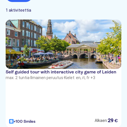
French
1 aktiviteettia
Italian
Dutch
Self guided tour with interactive city game of Leiden
max. 2 tuntia
·
Ilmainen peruutus
·
Kielet: en, it, fr +3
29
€
Alkaen:
+100 Smiles