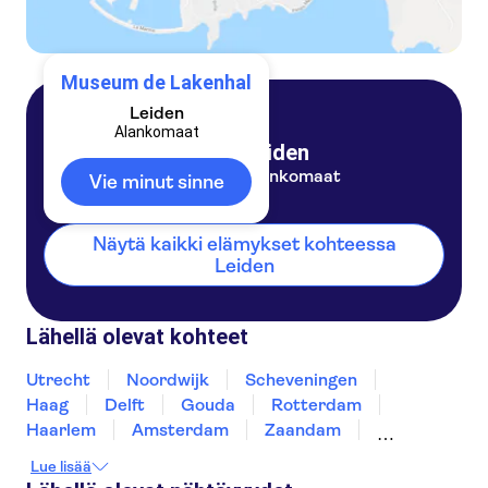
Museum de Lakenhal
Leiden
Alankomaat
Leiden
Alankomaat
Vie minut sinne
Näytä kaikki elämykset kohteessa
Leiden
Lähellä olevat kohteet
Utrecht
Noordwijk
Scheveningen
Haag
Delft
Gouda
Rotterdam
Haarlem
Amsterdam
Zaandam
Dordrecht
Volendam
Almere
Alkmaar
Lue lisää