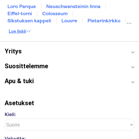
Loro Parque
Neuschwansteinin linna
Eiffel-torni
Colosseum
Sikstuksen kappeli
Louvre
Pietarinkirkko
Sagrada Família
Pantheon
Prahan linna
Lue lisää
Moulin Rouge
Burj Khalifa
Keukenhof
London Eye
Montmartre
Wieliczkan suolakaivos
Alhambra
Yritys
Caminito del Rey
Anne Frankin talo
Golden Circle
Suosittelemme
Apu & tuki
Asetukset
Kieli:
Valuutta: