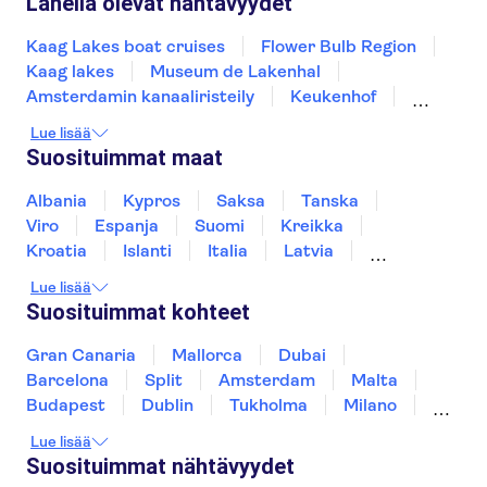
Lähellä olevat nähtävyydet
Kaag Lakes boat cruises
Flower Bulb Region
Kaag lakes
Museum de Lakenhal
Amsterdamin kanaaliristeily
Keukenhof
Van Gogh -museo
Museum Square
Lue lisää
Rijksmuseum
Zaanse Schans
Suosituimmat maat
Anne Frankin talo
Royal Palace of Amsterdam
A'DAM Lookout
Albania
Kypros
Saksa
Tanska
Stedelijk Museum Amsterdam
Viro
Espanja
Suomi
Kreikka
Giethoornin kanaalit
Kroatia
Islanti
Italia
Latvia
Montenegro
Mauritius
Norja
Lue lisää
Portugali
Ruotsi
Singapore
Thaimaa
Suosituimmat kohteet
Turkki
Gran Canaria
Mallorca
Dubai
Barcelona
Split
Amsterdam
Malta
Budapest
Dublin
Tukholma
Milano
Gdansk
Oslo
York
Helsinki
Lue lisää
Los Angeles
Rovaniemi
Tallinna
Suosituimmat nähtävyydet
Ljubljana
Riika