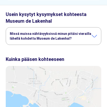
Usein kysytyt kysymykset kohteesta
Museum de Lakenhal
Missä muissa nähtävyyksissä minun pitäisi vierailla
lähellä kohdetta Museum de Lakenhal?
Tässä muutamia nähtävyyksiä, joita et halua missata:
Kaag Lakes boat cruises
Flower Bulb Region
Kaag lakes
Kuinka pääsen kohteeseen