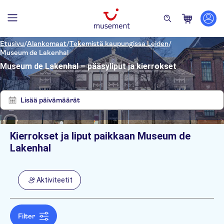
Etusivu
/
Alankomaat
/
Tekemistä kaupungissa Leiden
/
Museum de Lakenhal
Museum de Lakenhal – pääsyliput ja kierrokset
Näytä
Tyhjennä
1
suodattimet
tulosta
Lisää päivämäärät
Kierrokset ja liput paikkaan Museum de
Suodata
Hinta (per aikuinen)
Lakenhal
Nouto hotellilta
Lippuvaihtoehdot
Ilmainen peruutus
Kategoriat
Min.
€
Maks.
€
Aktiviteetit
Välitön vahvistus
Aktiviteetit
NO-PICKUP
Aktiviteetin kieli
Kävelykierrokset
German
English
Filter
Spanish