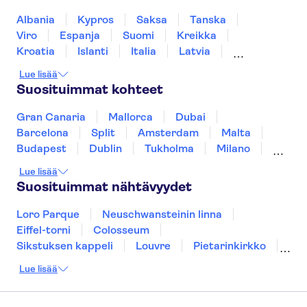
Stedelijk Museum Amsterdam
Giethoornin kanaalit
Dam Square
Albania
Kypros
Saksa
Tanska
Markthal
De Wallen
Viro
Espanja
Suomi
Kreikka
Kroatia
Islanti
Italia
Latvia
Montenegro
Mauritius
Norja
Lue lisää
Portugali
Ruotsi
Singapore
Thaimaa
Suosituimmat kohteet
Turkki
Gran Canaria
Mallorca
Dubai
Barcelona
Split
Amsterdam
Malta
Budapest
Dublin
Tukholma
Milano
Gdansk
Oslo
Helsinki
Los Angeles
Lue lisää
York
Rovaniemi
Tallinna
Ljubljana
Suosituimmat nähtävyydet
Riika
Loro Parque
Neuschwansteinin linna
Eiffel-torni
Colosseum
Sikstuksen kappeli
Louvre
Pietarinkirkko
Sagrada Família
Pantheon
Prahan linna
Lue lisää
Moulin Rouge
Burj Khalifa
Keukenhof
London Eye
Montmartre