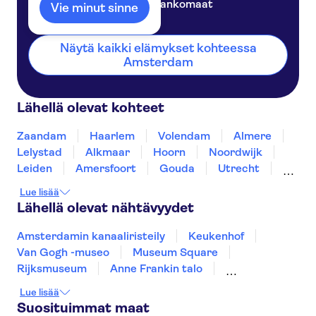
Alankomaat
Vie minut sinne
Näytä kaikki elämykset kohteessa
Amsterdam
Lähellä olevat kohteet
Zaandam
Haarlem
Volendam
Almere
Lelystad
Alkmaar
Hoorn
Noordwijk
Leiden
Amersfoort
Gouda
Utrecht
Enkhuizen
Schagen
Lue lisää
Lähellä olevat nähtävyydet
Amsterdamin kanaaliristeily
Keukenhof
Van Gogh -museo
Museum Square
Rijksmuseum
Anne Frankin talo
Zaanse Schans
Kaag Lakes boat cruises
Lue lisää
Royal Palace of Amsterdam
A'DAM Lookout
Suosituimmat maat