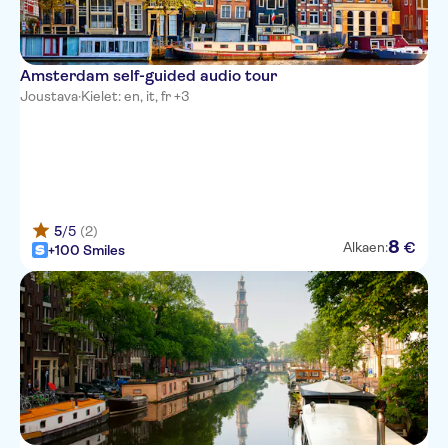
Amsterdam self-guided audio tour
Joustava
·
Kielet: en, it, fr +3
5
/5
(2)
8
€
Alkaen:
+100 Smiles