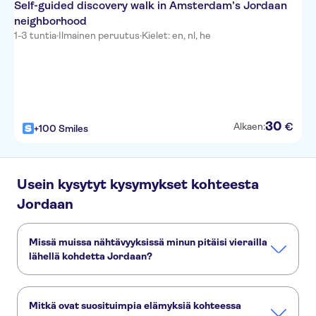
Self-guided discovery walk in Amsterdam’s Jordaan
neighborhood
1-3 tuntia
·
Ilmainen peruutus
·
Kielet: en, nl, he
30
€
Alkaen:
+100 Smiles
Usein kysytyt kysymykset kohteesta
Jordaan
Missä muissa nähtävyyksissä minun pitäisi vierailla
lähellä kohdetta Jordaan?
Tässä muutamia nähtävyyksiä, joita et halua missata:
Amsterdamin kanaaliristeily
Keukenhof
Van Gogh -museo
Mitkä ovat suosituimpia elämyksiä kohteessa
Museum Square
Rijksmuseum
Anne Frankin talo