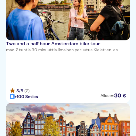
Two and a half hour Amsterdam bike tour
max. 2 tuntia 30 minuuttia
·
Ilmainen peruutus
·
Kielet: en, es
5
/5
(2)
30
€
Alkaen:
+100 Smiles