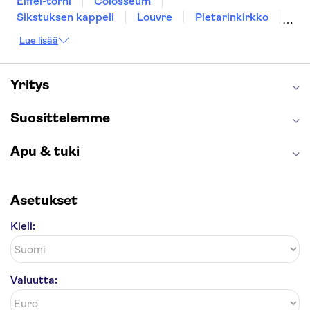
Eiffel-torni
Colosseum
Sikstuksen kappeli
Louvre
Pietarinkirkko
Sagrada Família
Pantheon
Prahan linna
Lue lisää
Moulin Rouge
Burj Khalifa
Keukenhof
London Eye
Montmartre
Wieliczkan suolakaivos
Alhambra
Yritys
Caminito del Rey
Anne Frankin talo
Golden Circle
Suosittelemme
Apu & tuki
Asetukset
Kieli:
Valuutta: