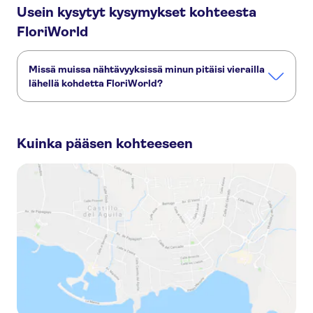
Usein kysytyt kysymykset kohteesta
FloriWorld
Missä muissa nähtävyyksissä minun pitäisi vierailla
lähellä kohdetta FloriWorld?
Tässä muutamia nähtävyyksiä, joita et halua missata:
Amsterdamin kanaaliristeily
Keukenhof
Van Gogh -museo
Kuinka pääsen kohteeseen
Museum Square
Rijksmuseum
Anne Frankin talo