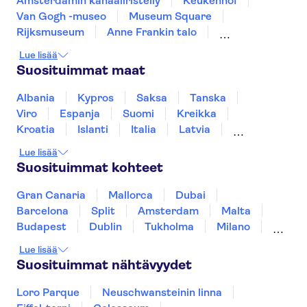
Amsterdamin kanaaliristeily
Keukenhof
Van Gogh -museo
Museum Square
Rijksmuseum
Anne Frankin talo
Zaanse Schans
Kaag Lakes boat cruises
Lue lisää
Royal Palace of Amsterdam
A'DAM Lookout
Suosituimmat maat
Stedelijk Museum Amsterdam
Giethoornin kanaalit
Dam Square
Albania
Kypros
Saksa
Tanska
Markthal
De Wallen
Viro
Espanja
Suomi
Kreikka
Kroatia
Islanti
Italia
Latvia
Montenegro
Mauritius
Norja
Lue lisää
Portugali
Ruotsi
Singapore
Thaimaa
Suosituimmat kohteet
Turkki
Gran Canaria
Mallorca
Dubai
Barcelona
Split
Amsterdam
Malta
Budapest
Dublin
Tukholma
Milano
Gdansk
Oslo
Helsinki
York
Lue lisää
Rovaniemi
Los Angeles
Tallinna
Suosituimmat nähtävyydet
Ljubljana
Riika
Loro Parque
Neuschwansteinin linna