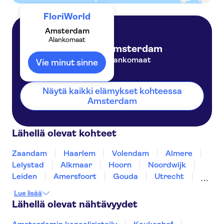
FloriWorld
Amsterdam
Alankomaat
Amsterdam
Alankomaat
Vie minut sinne
Näytä kaikki elämykset kohteessa
Amsterdam
Lähellä olevat kohteet
Zaandam
Haarlem
Volendam
Almere
Lelystad
Alkmaar
Hoorn
Noordwijk
Leiden
Amersfoort
Gouda
Utrecht
Enkhuizen
Schagen
Lue lisää
Lähellä olevat nähtävyydet