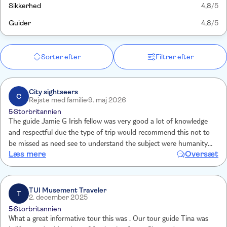
Sikkerhed
4,8
/5
Guider
4,8
/5
Sorter efter
Filtrer efter
City sightseers
C
Rejste med familie
9. maj 2026
5
Storbritannien
The guide Jamie G Irish fellow was very good a lot of knowledge
and respectful due the type of trip would recommend this not to
be missed as need see to understand the subject were humanity
Læs mere
Oversæt
not at it greatest
TUI Musement Traveler
T
2. december 2025
5
Storbritannien
What a great informative tour this was . Our tour guide Tina was