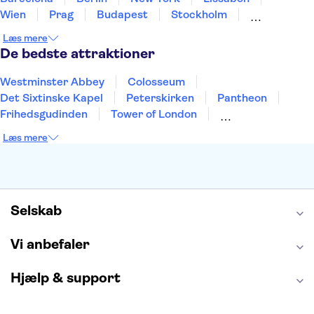
Wien
Prag
Budapest
Stockholm
København
Málaga
Hamborg
Bremen
Læs mere
Aarhus
Kiel
Helsingborg
De bedste attraktioner
Westminster Abbey
Colosseum
Det Sixtinske Kapel
Peterskirken
Pantheon
Frihedsgudinden
Tower of London
Empire State Building
Moulin Rouge
Læs mere
Burj Khalifa
Keukenhof
Alcatraz
Elbphilharmonie
Yosemite National Park
Alhambra
Taj Mahal
St. Pauli
Harry Potter Studios
Tivoli
Petra
Selskab
Vi anbefaler
Hjælp & support