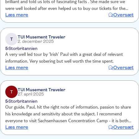
brilliant and told us lots of fascinating facts . She made sure we
were well looked after even helped us to buy our tickets for the
Læs mere
Oversæt
train . I would recommend this tour to everyone
TUI Musement Traveler
T
2. december 2025
5
Storbritannien
A very well led tour by ‘Irish’ Paul with a great deal of relevant
information. Very sobering but well worth the time spent.
Læs mere
Oversæt
TUI Musement Traveler
T
27. april 2025
5
Storbritannien
Our guide, Paul, hit the right note of information, passion to share
his knowledge and sensitivity about the subject. I recommend
everyone to visit Sachsenhausen Concentration Camp - it is both
Læs mere
Oversæt
interesting and arresting and will stay with me forever.