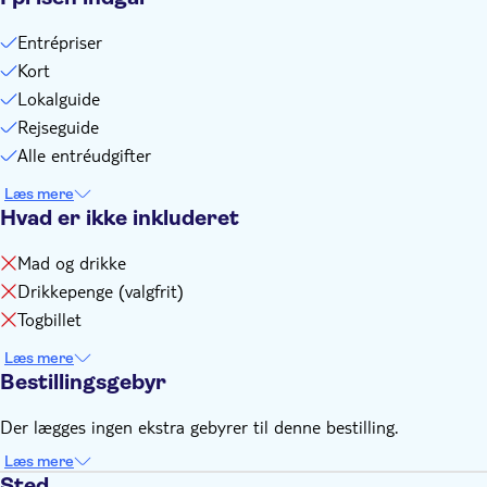
Entrépriser
Kort
Lokalguide
Rejseguide
Alle entréudgifter
Læs mere
Hvad er ikke inkluderet
Mad og drikke
Drikkepenge (valgfrit)
Togbillet
Læs mere
Bestillingsgebyr
Der lægges ingen ekstra gebyrer til denne bestilling.
Læs mere
Sted