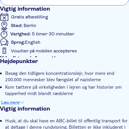
Vigtig information
Gratis afbestilling
Sted:
Berlin
Varighed:
5 timer 30 minutter
Sprog:
English
Voucher på mobilen accepteres
Yderligere information
Højdepunkter
Øjeblikkelig bekræftelse
Besøg den tidligere koncentrationslejr, hvor mere end
Spring linjen over
200.000 mennesker blev fængslet af nazisterne
Entréudgifter er Inkluderet
Kom tættere på virkeligheden i lejren og hør historier om
Unik seværdighed
tapperhed midt blandt rædslerne
Lær, hvordan nazistiske arkitekter designede grunden og
Guidet Tur
Læs mere
bygningerne
Vigtig information
Elektronisk billet
Husk, at du skal have en ABC-billet til offentlig transport for
at deltage i denne rundvisning. Billetten er ikke inkluderet i