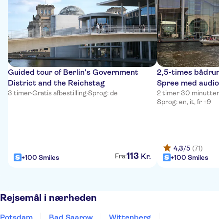
Guided tour of Berlin's Government
2,5-times bådrund
District and the Reichstag
Spree med audio
3 timer
·
Gratis afbestilling
·
Sprog: de
2 timer 30 minutte
Sprog: en, it, fr +9
4,3
/5
(71)
113
Kr.
Fra:
+100 Smiles
+100 Smiles
Rejsemål i nærheden
Potsdam
Bad Saarow
Wittenberg