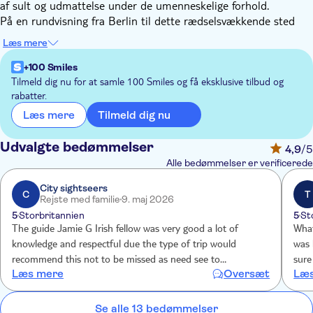
af sult og udmattelse under de umenneskelige forhold.
På en rundvisning fra Berlin til dette rædselsvækkende sted
finder du ud af, hvordan nazistiske arkitekter designede
Læs mere
grunden og bygningerne med henblik på at underkaste
fangerne SS's absolutte magt. Trods omstændighederne vil du
+100 Smiles
opdage livsglæden i dødslejren, lære om fangernes dagligdag
Tilmeld dig nu for at samle 100 Smiles og få eksklusive tilbud og
rabatter.
og høre skræmmende historier om dem, der langsomt døde af
følgesygdomme til sult, tvangsarbejde og systematisk
Tilmeld dig nu
Læs mere
udryddelse. Under din rundvisning vil du besøge strafcellerne,
henrettelsesområderne og krematoriet, det patologiske
Udvalgte bedømmelser
4,9
/5
laboratorium og hospitalet, galgen og de jødiske barakker.
Alle bedømmelser er verificerede
Du vil også lære om den Særlige Lejr nr. 7/1, da
Sachsenhausen blev til en sovjetisk lejr. Indtil dens lukning i
City sightseers
C
T
Rejste med familie
9. maj 2026
1950 blev yderligere 60.000 mænd holdt fanget her, for det
5
Storbritannien
5
St
meste tidligere nazifunktionærer, tyske krigsfanger og
The guide Jamie G Irish fellow was very good a lot of
What
sovjetiske desertører. Omkring 12.000 fanger døde af sult,
knowledge and respectful due the type of trip would
was 
kulde og sygdom under Sovjetunionen.
recommend this not to be missed as need see to
sure
Læs mere
Oversæt
Læs
understand the subject were humanity not at it greatest
tick
eve
Se alle 13 bedømmelser