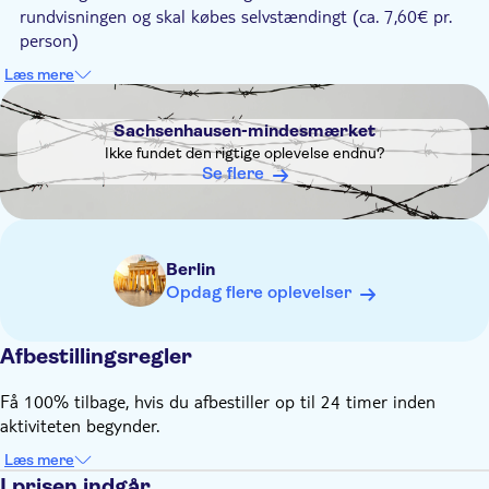
rundvisningen og skal købes selvstændingt (ca. 7,60€ pr.
person)
Medbring venligst din egen mad og drikkevarer, da disse ikke
Læs mere
kan købes på mindesmærket
DSA1Sachsenhausen-mindesmærket
Husk at have passende tøj og behagelige sko
Sachsenhausen-mindesmærket
Ikke fundet den rigtige oplevelse endnu?
Se flere
Berlin
Opdag flere oplevelser
Afbestillingsregler
Få 100% tilbage, hvis du afbestiller op til 24 timer inden
aktiviteten begynder.
Læs mere
I prisen indgår