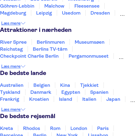
Göhren-Lebbin
Malchow
Fleesensee
Magdeburg
Leipzig
Usedom
Dresden
Greifswald
Eisleben
Wolfsburg
Schwerin
Læs mere
Chemnitz
Attraktioner i nærheden
River Spree
Berlinmuren
Museumsøen
Reichstag
Berlins TV-tårn
Checkpoint Charlie Berlin
Pergamonmuseet
Neues Museum
Brandenburger Tor
Læs mere
Alexanderplatz
Havnen i Hamborg
St. Pauli
De bedste lande
Elbphilharmonie
East Berlin
HafenCity
Australien
Belgien
Kina
Tjekkiet
Tyskland
Danmark
Egypten
Spanien
Frankrig
Kroatien
Island
Italien
Japan
Holland
Norge
Polen
Sverige
Slovenien
Læs mere
Thailand
Tyrkiet
De bedste rejsemål
Kreta
Rhodos
Rom
London
Paris
Barcelona
Berlin
New York
Lissabon