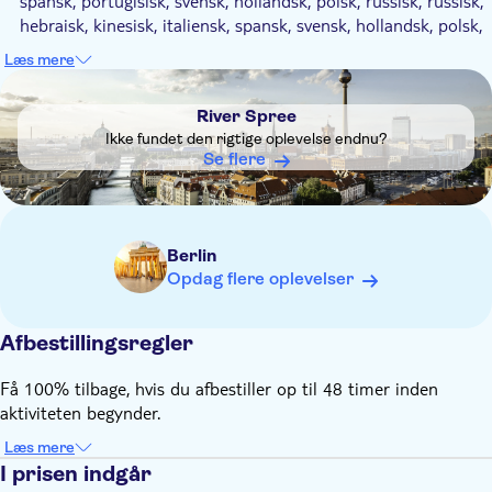
spansk, portugisisk, svensk, hollandsk, polsk, russisk, russisk,
hebraisk, kinesisk, italiensk, spansk, svensk, hollandsk, polsk,
russisk, hebraisk, kinesisk, italiensk
Læs mere
Små børn (0-5 år) deltager gratis (vælg venligst deres gratis
DSA1River Spree
billet ved bestilling)
River Spree
Bemærk venligst, at der højst er tilladt 3 børn per betalende
Ikke fundet den rigtige oplevelse endnu?
voksen
Se flere
Berlin
Opdag flere oplevelser
Afbestillingsregler
Få 100% tilbage, hvis du afbestiller op til 48 timer inden
aktiviteten begynder.
Læs mere
I prisen indgår