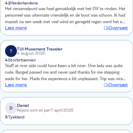
4.2
Nederlandene
Het verzamelpunt was heel gemakkelijk met het OV te vinden. Het
personeel was uitermate vriendelijk en de boot was schoon. Ik had
mazzel: na een week met veel wind en geregeld regen werd het een
Læs mere
Oversæt
aangename zonnig ervaring. Het is leuk de bezienswaardigheden
vanaf het water te bekijken en soms zag ik iets, waarvan ik dacht,
dat had ik van dichtbij toch beter moeten bekijken c.q. bezoeken -
een rustig moment na een hectische week.
TUI Musement Traveler
T
4. august 2025
4
Storbritannien
Staff at river side could have been a bit nicer. One lady was quite
rude. Barged passed me and never said thanks for me stepping
aside for her. Made the experience a bit unpleasant. Trip was nice
Læs mere
Oversæt
and informative.
Daniel
D
Rejste som et par
7. april 2025
5
Tyskland