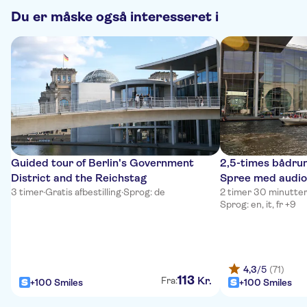
Du er måske også interesseret i
Guided tour of Berlin's Government
2,5-times bådrund
District and the Reichstag
Spree med audio
3 timer
·
Gratis afbestilling
·
Sprog: de
2 timer 30 minutte
Sprog: en, it, fr +9
4,3
/5
(71)
113
Kr.
Fra:
+100 Smiles
+100 Smiles