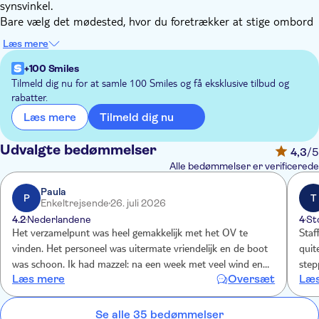
synsvinkel.
Bare vælg det mødested, hvor du foretrækker at stige ombord
på sightseeingrundfarten (Friedrichstrasse/Weidendamm). Hvis
Læs mere
du ønsker det, kan du at lytte til den tyske forklaring eller
bruge muligheden for en audioguide på dit sprog.
+100 Smiles
På denne sightseeingrundfart vil du passere forbi de historiske
Tilmeld dig nu for at samle 100 Smiles og få eksklusive tilbud og
rabatter.
seværdigheder i Berlin. Du vil se Reichstag, sædet for det tyske
parlament og flyde gennem Regierungsviertel
Tilmeld dig nu
Læs mere
(Regeringskvarteret) og se Haus der Kulturen der Welt. Andre
seværdigheder omfatter Siegessäule, Schloss Bellevue og
Udvalgte bedømmelser
4,3
/5
Museumsinsel (Museumsøen). Oplev alle disse fantastiske
Alle bedømmelser er verificerede
attraktioner på blot en time og hør interessante fakta om den
bevægende historie i den tyske hovedstad.
Paula
P
T
Enkeltrejsende
26. juli 2026
4.2
Nederlandene
4
St
Het verzamelpunt was heel gemakkelijk met het OV te
Staf
vinden. Het personeel was uitermate vriendelijk en de boot
quit
was schoon. Ik had mazzel: na een week met veel wind en
step
Læs mere
Oversæt
Læs
geregeld regen werd het een aangename zonnig ervaring.
unpl
Het is leuk de bezienswaardigheden vanaf het water te
bekijken en soms zag ik iets, waarvan ik dacht, dat had ik
Se alle 35 bedømmelser