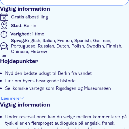
van dichtbij toch beter moeten bekijken c.q. bezoeken - een
Vigtig information
rustig moment na een hectische week.
Gratis afbestilling
Sted:
Berlin
Varighed:
1 time
Sprog:
English, Italian, French, Spanish, German,
Portuguese, Russian, Dutch, Polish, Swedish, Finnish,
Chinese, Hebrew
Voucher på mobilen accepteres
Højdepunkter
Yderligere information
Nyd den bedste udsigt til Berlin fra vandet
Øjeblikkelig bekræftelse
Lær om byens bevægende historie
Guidet Tur
Se ikoniske vartegn som Rigsdagen og Museumsøen
Tur med Audioguide
Læs mere
Elektronisk billet
Vigtig information
Group tour
Under reservationen kan du vælge mellem kommentarer på
Med audioguide
tysk eller en flersproget audioguide på engelsk, fransk,