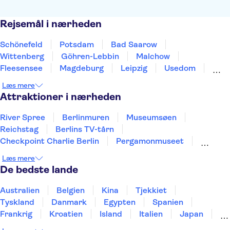
Rejsemål i nærheden
Schönefeld
Potsdam
Bad Saarow
Wittenberg
Göhren-Lebbin
Malchow
Fleesensee
Magdeburg
Leipzig
Usedom
Dresden
Greifswald
Eisleben
Wolfsburg
Læs mere
Schwerin
Attraktioner i nærheden
River Spree
Berlinmuren
Museumsøen
Reichstag
Berlins TV-tårn
Checkpoint Charlie Berlin
Pergamonmuseet
Neues Museum
Brandenburger Tor
Læs mere
Alexanderplatz
Havnen i Hamborg
St. Pauli
De bedste lande
Elbphilharmonie
East Berlin
HafenCity
Australien
Belgien
Kina
Tjekkiet
Tyskland
Danmark
Egypten
Spanien
Frankrig
Kroatien
Island
Italien
Japan
Holland
Norge
Polen
Sverige
Slovenien