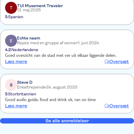
TUI Musement Traveler
T
13. maj 2025
5
Spanien
Echte naam
E
Rejste med en gruppe af venner
1. juni 2024
4.2
Nederlandene
Goed overzicht van de stad met ver uit elkaar liggende delen.
Læs mere
Oversæt
Steve D
S
Enkeltrejsende
24. august 2023
5
Storbritannien
Good audio guide, food and drink ok, ran on time
Læs mere
Oversæt
Se alle anmeldelser