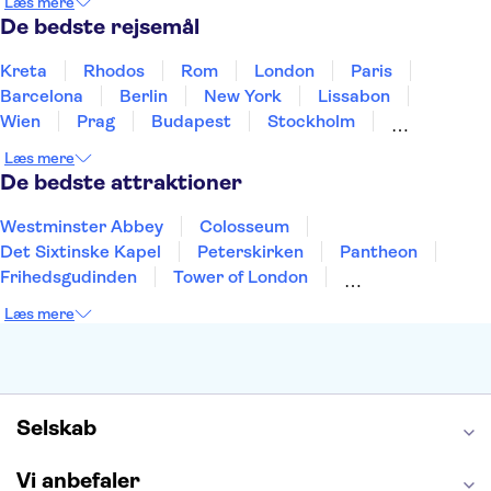
Læs mere
Thailand
Tyrkiet
De bedste rejsemål
Kreta
Rhodos
Rom
London
Paris
Barcelona
Berlin
New York
Lissabon
Wien
Prag
Budapest
Stockholm
København
Málaga
Hamborg
Bremen
Læs mere
Aarhus
Kiel
Helsingborg
De bedste attraktioner
Westminster Abbey
Colosseum
Det Sixtinske Kapel
Peterskirken
Pantheon
Frihedsgudinden
Tower of London
Empire State Building
Moulin Rouge
Læs mere
Burj Khalifa
Keukenhof
Alcatraz
Elbphilharmonie
Yosemite National Park
Alhambra
Taj Mahal
St. Pauli
Harry Potter Studios
Tivoli
Petra
Selskab
Vi anbefaler