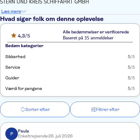
STERN UND KREIS SCHIFFAHRT GMBH
Læs mere
Hvad siger folk om denne oplevelse
Alle bedømmelser er verificerede
4,3
/5
Baseret på 35 anmeldelser
Bedøm kategorier
Sikkerhed
5
/5
Service
5
/5
Guider
5
/5
Værdi for pengene
5
/5
Sorter efter
Filtrer efter
Paula
P
Enkeltrejsende
26. juli 2026