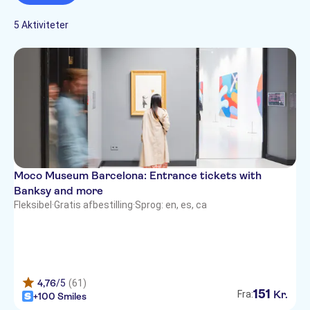
Subject expert guide
Arabic
Hop on-hop off
Rundture til fods
Billetter og arrangementer
Spring linjen over
Kultur & historie
5 Aktiviteter
German
Museer &
French
kunstgallerier
Hebrew
Italian
Japanese
Moco Museum Barcelona: Entrance tickets with
Banksy and more
Fleksibel
·
Gratis afbestilling
·
Sprog: en, es, ca
4,76
/5
(61)
151
Kr.
Fra:
+100 Smiles