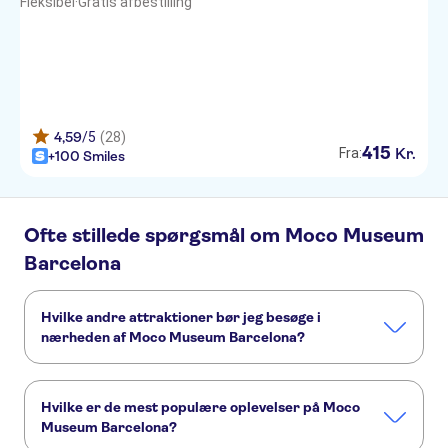
Fleksibel
·
Gratis afbestilling
4,59
/5
(28)
415
Kr.
Fra:
+100 Smiles
Ofte stillede spørgsmål om Moco Museum
Barcelona
Hvilke andre attraktioner bør jeg besøge i
nærheden af Moco Museum Barcelona?
Her er nogle andre seværdigheder i Moco Museum
Barcelona, som du ikke må gå glip af:
Hvilke er de mest populære oplevelser på Moco
Sagrada Familia
Park Güell
Museum Barcelona?
Forlystelsesparker nær Barcelona
Barcelona Zoo