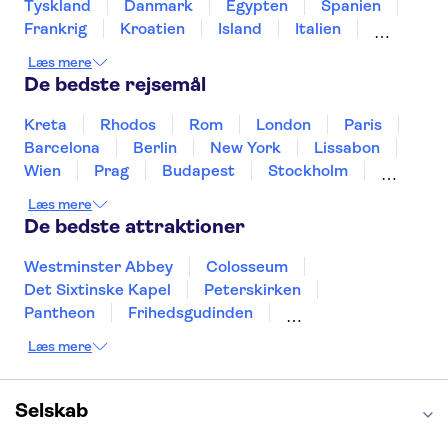
Aqualandia Benidorm
Caminito del Rey
Tyskland
Danmark
Egypten
Spanien
Terra Mitica
Frankrig
Kroatien
Island
Italien
Japan
Holland
Norge
Polen
Læs mere
Sverige
Slovenien
Thailand
Tyrkiet
De bedste rejsemål
Kreta
Rhodos
Rom
London
Paris
Barcelona
Berlin
New York
Lissabon
Wien
Prag
Budapest
Stockholm
Málaga
Hamborg
København
Bremen
Læs mere
Aarhus
Kiel
Helsingborg
De bedste attraktioner
Westminster Abbey
Colosseum
Det Sixtinske Kapel
Peterskirken
Pantheon
Frihedsgudinden
Tower of London
Empire State Building
Læs mere
Moulin Rouge
Burj Khalifa
Keukenhof
Alcatraz
Elbphilharmonie
Yosemite National Park
Alhambra
Selskab
Taj Mahal
St. Pauli
Harry Potter Studios