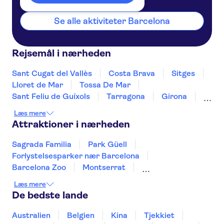
Se alle aktiviteter Barcelona
Rejsemål i nærheden
Sant Cugat del Vallès
Costa Brava
Sitges
Lloret de Mar
Tossa De Mar
Sant Feliu de Guíxols
Tarragona
Girona
Salou
Costa Dorada
Cambrils
Læs mere
Figueres
Deltebre
Peñíscola
Attraktioner i nærheden
Sagrada Familia
Park Güell
Forlystelsesparker nær Barcelona
Barcelona Zoo
Montserrat
Barcelona Akvarium
Teide
Læs mere
Puerto de Mogán
Aquarium Poema del Mar
De bedste lande
TUI Palma Marathon Mallorca 2026
Puerto Colon
Siam Park
Australien
Belgien
Kina
Tjekkiet