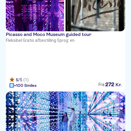
Picasso and Moco Museum guided tour
Fleksibel
·
Gratis afbestilling
·
Sprog: en
5
/5
(1)
272
Kr.
Fra:
+100 Smiles