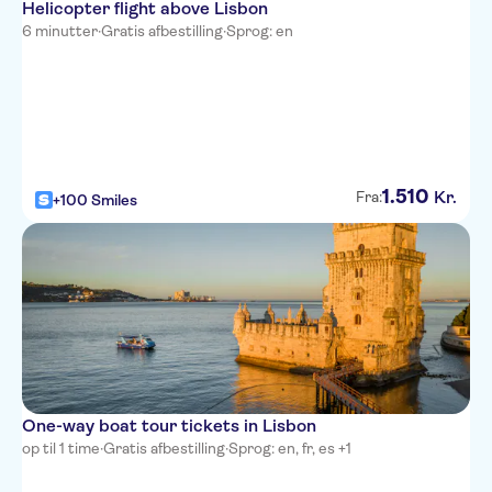
Helicopter flight above Lisbon
6 minutter
·
Gratis afbestilling
·
Sprog: en
1
.
510
Kr.
Fra:
+100 Smiles
One-way boat tour tickets in Lisbon
op til 1 time
·
Gratis afbestilling
·
Sprog: en, fr, es +1