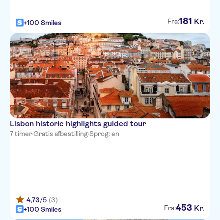
181
Kr.
Fra:
+100 Smiles
Lisbon historic highlights guided tour
7 timer
·
Gratis afbestilling
·
Sprog: en
4,73
/5
(3)
453
Kr.
Fra:
+100 Smiles