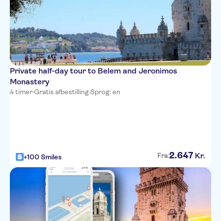
Private half-day tour to Belem and Jeronimos
Monastery
4 timer
·
Gratis afbestilling
·
Sprog: en
2
.
647
Kr.
Fra:
+100 Smiles