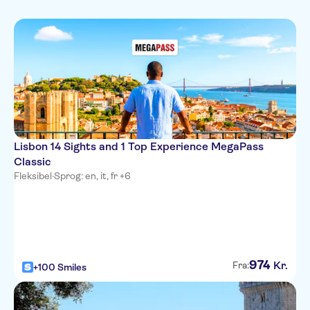
French
Folketraditioner
Bådture
Seværdigheder
Privat tur
Helikoptertur
Portuguese
Pas til seværdigheder
Tur med Audioguide
Kultur & historie
Italian
Guidet Tur
Seværdigheder
Japanese
Spring linjen over
Korean
Polish
Lisbon 14 Sights and 1 Top Experience MegaPass
Classic
Fleksibel
·
Sprog: en, it, fr +6
974
Kr.
Fra:
+100 Smiles