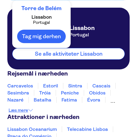
Torre de Belém
Lissabon
Portugal
Lissabon
Portugal
Tag mig derhen
Se alle aktiviteter Lissabon
Rejsemål i nærheden
Carcavelos
Estoril
Sintra
Cascais
Sesimbra
Tróia
Peniche
Obidos
Nazaré
Batalha
Fatima
Évora
Monsaraz
Carrapateira
Læs mere
Attraktioner i nærheden
Lissabon Oceanarium
Telecabine Lisboa
Praça do Comércio