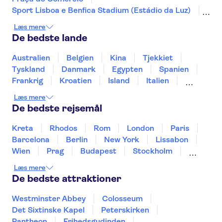
Sport Lisboa e Benfica Stadium (Estádio da Luz)
Jerónimos-klostret
Vognmuseet
Læs mere
Douro-dalen
Douro
Rua Augusta-buen
De bedste lande
Calouste Gulbenkian Museum
Lisbon Zoo
Pena-slottet
Peneda-Geres National Park
Australien
Belgien
Kina
Tjekkiet
Benagil-grotte
Det Mauriske Slot
Tyskland
Danmark
Egypten
Spanien
Frankrig
Kroatien
Island
Italien
Japan
Holland
Norge
Polen
Læs mere
Sverige
Slovenien
Thailand
Tyrkiet
De bedste rejsemål
Kreta
Rhodos
Rom
London
Paris
Barcelona
Berlin
New York
Lissabon
Wien
Prag
Budapest
Stockholm
København
Málaga
Hamborg
Bremen
Læs mere
Aarhus
Kiel
Helsingborg
De bedste attraktioner
Westminster Abbey
Colosseum
Det Sixtinske Kapel
Peterskirken
Pantheon
Frihedsgudinden