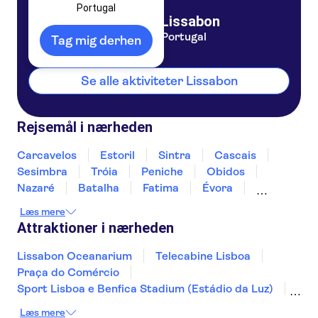
Portugal
Lissabon
Portugal
Tag mig derhen
Se alle aktiviteter Lissabon
Rejsemål i nærheden
Carcavelos
Estoril
Sintra
Cascais
Sesimbra
Tróia
Peniche
Obidos
Nazaré
Batalha
Fatima
Évora
Monsaraz
Carrapateira
Læs mere
Attraktioner i nærheden
Lissabon Oceanarium
Telecabine Lisboa
Praça do Comércio
Sport Lisboa e Benfica Stadium (Estádio da Luz)
Jerónimos-klostret
Vognmuseet
Læs mere