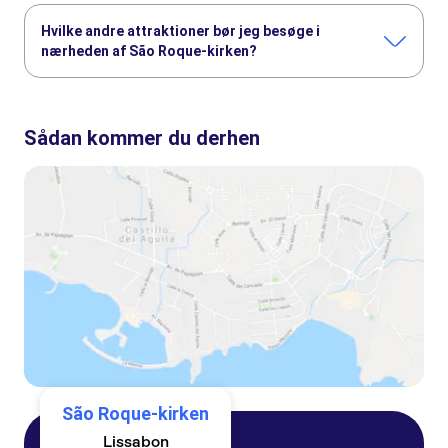
Hvilke andre attraktioner bør jeg besøge i
nærheden af São Roque-kirken?
Her er nogle andre seværdigheder i São Roque-kirken, som
du ikke må gå glip af:
Sådan kommer du derhen
Lissabon Oceanarium
Telecabine Lisboa
Praça do Comércio
Sport Lisboa e Benfica Stadium (Estádio da Luz)
Jerónimos-klostret
Vognmuseet
São Roque-kirken
Lissabon