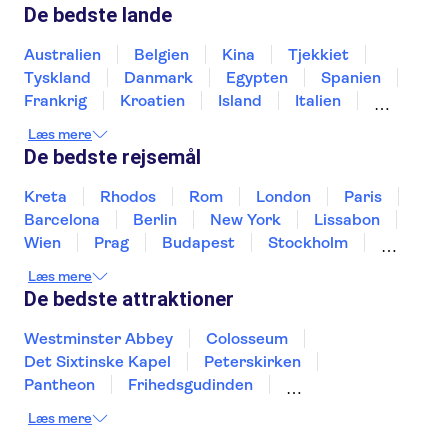
Douro-dalen
Douro
Rua Augusta-buen
De bedste lande
Calouste Gulbenkian Museum
Lisbon Zoo
Pena-slottet
Peneda-Geres National Park
Australien
Belgien
Kina
Tjekkiet
Benagil-grotte
Det Mauriske Slot
Tyskland
Danmark
Egypten
Spanien
Frankrig
Kroatien
Island
Italien
Japan
Holland
Norge
Polen
Læs mere
Sverige
Slovenien
Thailand
Tyrkiet
De bedste rejsemål
Kreta
Rhodos
Rom
London
Paris
Barcelona
Berlin
New York
Lissabon
Wien
Prag
Budapest
Stockholm
Málaga
Hamborg
København
Bremen
Læs mere
Aarhus
Kiel
Helsingborg
De bedste attraktioner
Westminster Abbey
Colosseum
Det Sixtinske Kapel
Peterskirken
Pantheon
Frihedsgudinden
Tower of London
Empire State Building
Læs mere
Moulin Rouge
Burj Khalifa
Keukenhof