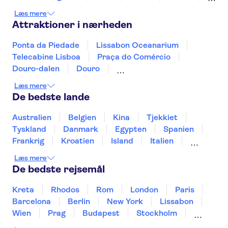
Mértola
Sesimbra
Tróia
Læs mere
Attraktioner i nærheden
Ponta da Piedade
Lissabon Oceanarium
Telecabine Lisboa
Praça do Comércio
Douro-dalen
Douro
Sport Lisboa e Benfica Stadium (Estádio da Luz)
Læs mere
Jerónimos-klostret
Vognmuseet
De bedste lande
Rua Augusta-buen
Calouste Gulbenkian Museum
Lisbon Zoo
Australien
Belgien
Kina
Tjekkiet
Pena-slottet
Peneda-Geres National Park
Tyskland
Danmark
Egypten
Spanien
Benagil-grotte
Frankrig
Kroatien
Island
Italien
Japan
Holland
Norge
Polen
Læs mere
Sverige
Slovenien
Thailand
Tyrkiet
De bedste rejsemål
Kreta
Rhodos
Rom
London
Paris
Barcelona
Berlin
New York
Lissabon
Wien
Prag
Budapest
Stockholm
København
Málaga
Hamborg
Bremen