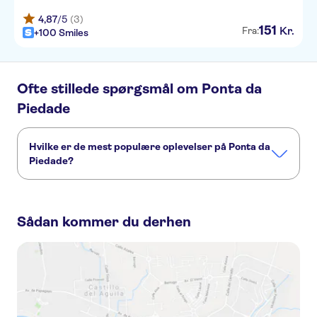
4,87
/5
(3)
151
Kr.
Fra:
+100 Smiles
Ofte stillede spørgsmål om Ponta da
Piedade
Hvilke er de mest populære oplevelser på Ponta da
Piedade?
Dette er de mest elskede aktiviteter på Ponta da Piedade:
Guided boat tours to the grottos of Ponta da Piedade in Lagos
Sådan kommer du derhen
Ponta da Piedade sunset cruise from Lagos
1 hour boat cruise to Ponta da Piedade from Lagos
Ponta da Piedade boat tour at sunset
Kayak adventure in Ponta da Piedade