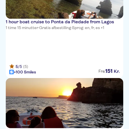
1 hour boat cruise to Ponta da Piedade from Lagos
1 time 15 minutter
·
Gratis afbestilling
·
Sprog: en, fr, es +1
5
/5
(5)
151
Kr.
Fra:
+100 Smiles