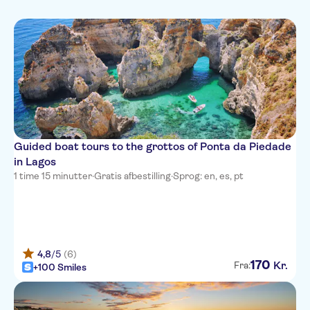
French
Spring linjen over
German
Italian
Russian
Guided boat tours to the grottos of Ponta da Piedade
in Lagos
1 time 15 minutter
·
Gratis afbestilling
·
Sprog: en, es, pt
4,8
/5
(6)
170
Kr.
Fra:
+100 Smiles