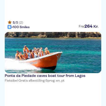
5
/5
(2)
264
Kr.
Fra:
+100 Smiles
Ponta da Piedade caves boat tour from Lagos
Fleksibel
·
Gratis afbestilling
·
Sprog: en, pt