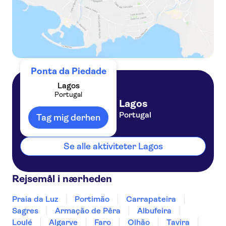
Ponta da Piedade
Lagos
Portugal
Lagos
Portugal
Tag mig derhen
Se alle aktiviteter Lagos
Rejsemål i nærheden
Praia da Luz
Portimão
Carrapateira
Sagres
Armação de Pêra
Albufeira
Loulé
Algarve
Faro
Olhão
Tavira