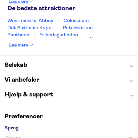
Læs mere
Aarhus
Kiel
Helsingborg
De bedste attraktioner
Westminster Abbey
Colosseum
Det Sixtinske Kapel
Peterskirken
Pantheon
Frihedsgudinden
Tower of London
Empire State Building
Læs mere
Moulin Rouge
Burj Khalifa
Keukenhof
Alcatraz
Elbphilharmonie
Yosemite National Park
Alhambra
Selskab
Taj Mahal
St. Pauli
Harry Potter Studios
Tivoli
Petra
Vi anbefaler
Hjælp & support
Præferencer
Sprog: