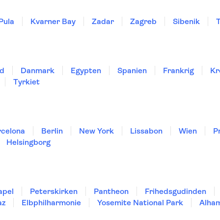
Pula
Kvarner Bay
Zadar
Zagreb
Sibenik
T
nd
Danmark
Egypten
Spanien
Frankrig
Kr
Tyrkiet
rcelona
Berlin
New York
Lissabon
Wien
P
Helsingborg
apel
Peterskirken
Pantheon
Frihedsgudinden
az
Elbphilharmonie
Yosemite National Park
Alha