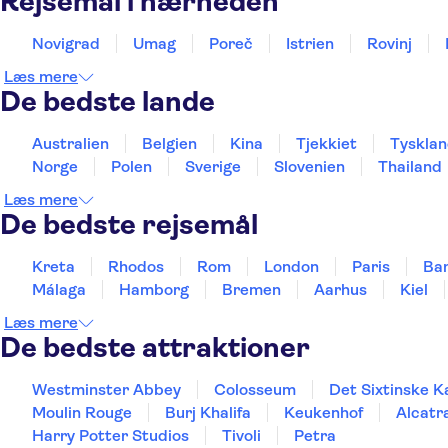
Rejsemål i nærheden
Novigrad
Umag
Poreč
Istrien
Rovinj
Læs mere
De bedste lande
Australien
Belgien
Kina
Tjekkiet
Tyskla
Norge
Polen
Sverige
Slovenien
Thailand
Læs mere
De bedste rejsemål
Kreta
Rhodos
Rom
London
Paris
Ba
Málaga
Hamborg
Bremen
Aarhus
Kiel
Læs mere
De bedste attraktioner
Westminster Abbey
Colosseum
Det Sixtinske K
Moulin Rouge
Burj Khalifa
Keukenhof
Alcatr
Harry Potter Studios
Tivoli
Petra