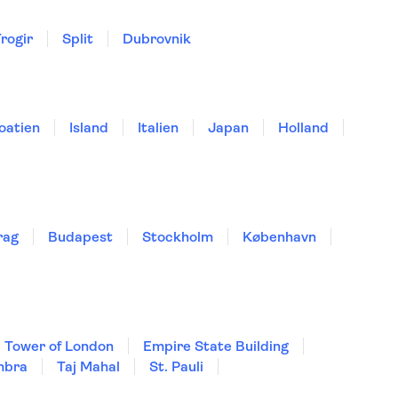
rogir
Split
Dubrovnik
oatien
Island
Italien
Japan
Holland
rag
Budapest
Stockholm
København
Tower of London
Empire State Building
mbra
Taj Mahal
St. Pauli