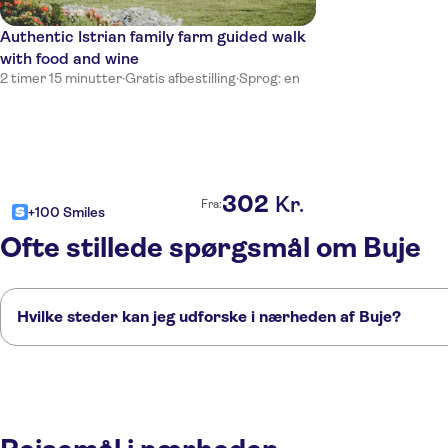
Authentic Istrian family farm guided walk
with food and wine
2 timer 15 minutter
·
Gratis afbestilling
·
Sprog: en
302
Kr.
Fra:
+100 Smiles
Ofte stillede spørgsmål om Buje
Hvilke steder kan jeg udforske i nærheden af Buje?
Her er nogle af vores foretrukne steder at besøge i nærheden af Buje:
Novigrad
Umag
Poreč
Istrien
Rovinj