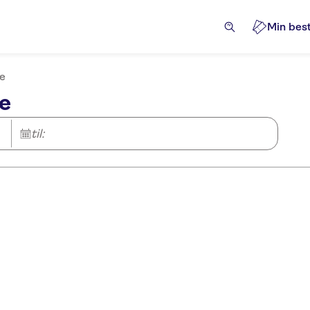
Min best
je
je
til: