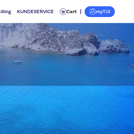
myTUI
illing
KUNDESERVICE
Cart
de rundture