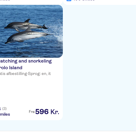
atching and snorkeling
rolo Island
tis afbestilling
·
Sprog: en, it
(3)
5
596
Kr.
Fra:
miles