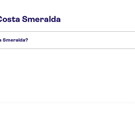
 Costa Smeralda
ta Smeralda?
ogist
Authentic Sardinian gozzo boat tour in Costa Smeralda with aperitif
Si