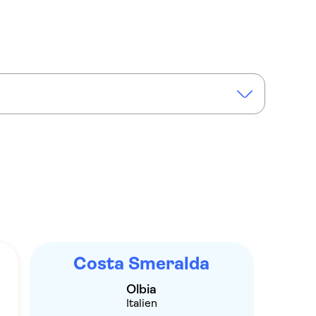
ghtseeing tour of Costa Smeralda
Costa Smeralda
Olbia
Italien