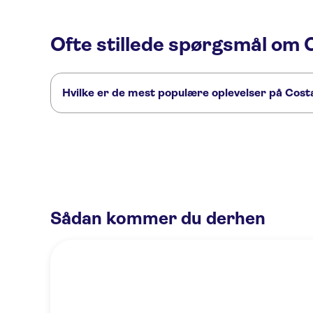
Ofte stillede spørgsmål om
Hvilke er de mest populære oplevelser på Cos
Dette er de mest elskede aktiviteter på Costa Smeralda:
Dolphin-watching experience from Pittulongu with a marine biol
Dolphin watching and snorkeling near Figarolo Island
Sådan kommer du derhen