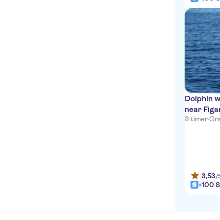
Dolphin w
near Figa
3 timer
·
Gra
3,53
/
+100 S