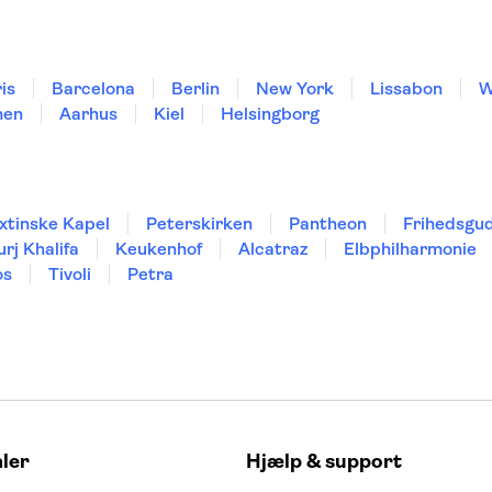
is
Barcelona
Berlin
New York
Lissabon
W
men
Aarhus
Kiel
Helsingborg
xtinske Kapel
Peterskirken
Pantheon
Frihedsgu
urj Khalifa
Keukenhof
Alcatraz
Elbphilharmonie
os
Tivoli
Petra
aler
Hjælp & support