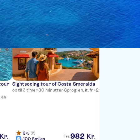
Sort by:
tour
Sightseeing tour of Costa Smeralda
op til 3 timer 30 minutter
·
Sprog: en, it, fr +2
, es
3
(2)
/5
982
Kr.
Kr.
Fra:
+100 Smiles