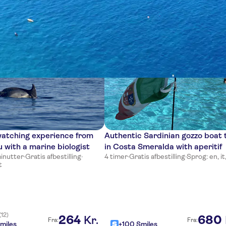
er
watching experience from
Authentic Sardinian gozzo boat 
u with a marine biologist
in Costa Smeralda with aperitif
minutter
·
Gratis afbestilling
·
4 timer
·
Gratis afbestilling
·
Sprog: en, it
t
(12)
264
680
Kr.
Fra:
Fra:
miles
+100 Smiles