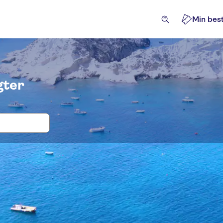
Min best
gter
ter og billetter til Costa Smeralda
flugter & dagsture
Aktiviteter
Seværdigheder & guide