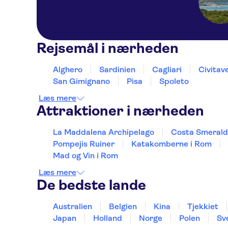
Rejsemål i nærheden
Alghero
Sardinien
Cagliari
Civitav
San Gimignano
Pisa
Spoleto
Læs mere
Attraktioner i nærheden
La Maddalena Archipelago
Costa Smeral
Pompejis Ruiner
Katakomberne i Rom
Mad og Vin i Rom
Læs mere
De bedste lande
Australien
Belgien
Kina
Tjekkiet
Japan
Holland
Norge
Polen
Sv