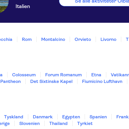
Se alle aktiviteter Olbi
Italien
ecchia
Rom
Montalcino
Orvieto
Livorno
T
da
Colosseum
Forum Romanum
Etna
Vatikan
Pantheon
Det Sixtinske Kapel
Fiumicino Lufthavn
Tyskland
Danmark
Egypten
Spanien
Frank
erige
Slovenien
Thailand
Tyrkiet