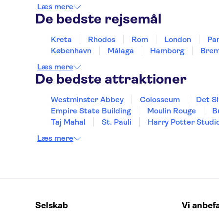
Læs mere
De bedste rejsemål
Kreta
Rhodos
Rom
London
Par
København
Málaga
Hamborg
Bre
Læs mere
De bedste attraktioner
Westminster Abbey
Colosseum
Det Si
Empire State Building
Moulin Rouge
B
Taj Mahal
St. Pauli
Harry Potter Studi
Læs mere
Selskab
Vi anbef