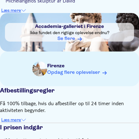
Michelangelos skulptur af David
Du besøger alle rum og udstillinger, så du behøver ikke
Læs mere
bekymre dig om at gå glip af noget
DSA1Accademia-galleriet i Firenze
Du får ikke blot lov til at se kunsten, du får også forklaret
Accademia-galleriet i Firenze
historien, skabelsesprocessen og bevaringsprocessen
Ikke fundet den rigtige oplevelse endnu?
Din guide på denne udflugt er en specialistguide i
Se flere
renæssancekunst, der kan besvare alle dine spørgsmål.
Firenze
Opdag flere oplevelser
Afbestillingsregler
Få 100% tilbage, hvis du afbestiller op til 24 timer inden
aktiviteten begynder.
Læs mere
I prisen indgår