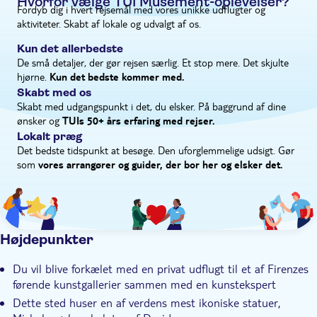
Hvorfor vælge TUI Musement-oplevelser?
Fordyb dig i hvert rejsemål med vores unikke udflugter og
om Michelangelos liv og de finesser, der er forbundet med at
Guidet Tur
aktiviteter. Skabt af lokale og udvalgt af os.
arbejde med Carrara-marmor, som blev brugt til at skabe dette
Privat tur
ikoniske kunstværk.
Kun det allerbedste
Elektronisk billet
De små detaljer, der gør rejsen særlig. Et stop mere. Det skjulte
Private group
hjørne.
Kun det bedste kommer med.
Skabt med os
Skabt med udgangspunkt i det, du elsker. På baggrund af dine
ønsker og
TUIs 50+ års erfaring med rejser.
Lokalt præg
Det bedste tidspunkt at besøge. Den uforglemmelige udsigt. Gør
som
vores arrangører og guider, der bor her og elsker det.
Højdepunkter
Du vil blive forkælet med en privat udflugt til et af Firenzes
førende kunstgallerier sammen med en kunstekspert
Dette sted huser en af verdens mest ikoniske statuer,