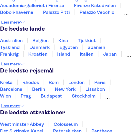
Accademia-galleriet i Firenze
Firenze Katedralen
Boboli-haverne
Palazzo Pitti
Palazzo Vecchio
Medici Chapels
Basilica di Santa Croce
Læs mere
Bargello Nationalmuseum
Colosseum
De bedste lande
Forum Romanum
Etna
Vatikanmuseerne
Peterskirken
Australien
Belgien
Kina
Tjekkiet
Tyskland
Danmark
Egypten
Spanien
Frankrig
Kroatien
Island
Italien
Japan
Holland
Norge
Polen
Sverige
Slovenien
Læs mere
Thailand
Tyrkiet
De bedste rejsemål
Kreta
Rhodos
Rom
London
Paris
Barcelona
Berlin
New York
Lissabon
Wien
Prag
Budapest
Stockholm
København
Málaga
Hamborg
Bremen
Læs mere
Aarhus
Kiel
Helsingborg
De bedste attraktioner
Westminster Abbey
Colosseum
Det Sixtinske Kapel
Peterskirken
Pantheon