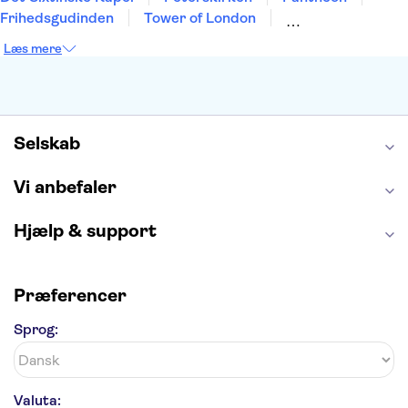
Frihedsgudinden
Tower of London
Empire State Building
Moulin Rouge
Læs mere
Burj Khalifa
Keukenhof
Alcatraz
Elbphilharmonie
Yosemite National Park
Alhambra
Taj Mahal
St. Pauli
Harry Potter Studios
Tivoli
Petra
Selskab
Vi anbefaler
Hjælp & support
Præferencer
Sprog:
Valuta: