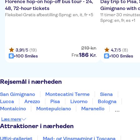
Florence hop-on hop-off bus tour - 24,
Day trip to Pisa,
48, 72-hour tickets
Gimignano with o
Fleksibel
·
Gratis afbestilling
·
Sprog: en, it, fr +5
11 timer 30 minutte
Sprog: en, fr, es +1
219
kr.
3,91
/5
(19)
4,7
/5
(8)
186
Kr.
Fra:
+100 Smiles
+100 Smiles
Rejsemål i nærheden
San Gimignano
Montecatini Terme
Siena
Lucca
Arezzo
Pisa
Livorno
Bologna
Montalcino
Montepulciano
Maranello
Modena
Ravenna
Rimini
Gubbio
Læs mere
Attraktioner i nærheden
Uffizi-galleriet
Mad- og Vinsmagning i Toscana