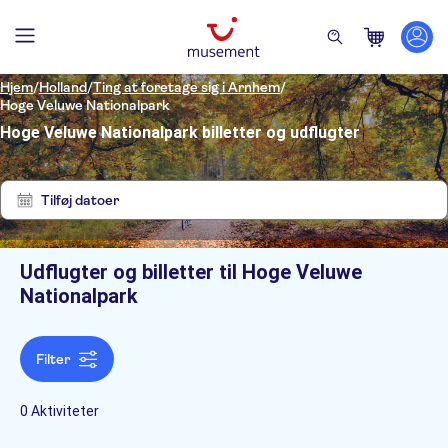
Hjem
/
Holland
/
Ting at foretage sig i Arnhem
/
Hoge Veluwe Nationalpark
Hoge Veluwe Nationalpark billetter og udflugter
Ryd
Ingen
filtre
resultater
Tilføj datoer
Udflugter og billetter til Hoge Veluwe
Filters
Nationalpark
Filter
0 Aktiviteter