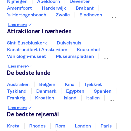
Nijmegen
Apeldoorn
Deventer
Amersfoort
Harderwijk
Brabant
's-Hertogenbosch
Zwolle
Eindhoven
Nuenen
Almere
Kampen
Venlo
Læs mere
Enschede
Attraktioner i nærheden
Sint-Eusebiuskerk
Duivelshuis
Kanalrundfart i Amsterdam
Keukenhof
Van Gogh-museet
Museumspladsen
Rijksmuseum
Zaanse Schans
Læs mere
Bådture på Kaag-søerne
Anne Frank
De bedste lande
Royal Palace of Amsterdam
A'DAM Lookout
Stedelijk Museum Amsterdam
Australien
Belgien
Kina
Tjekkiet
Giethoorn Canals
Dam Square
Tyskland
Danmark
Egypten
Spanien
Frankrig
Kroatien
Island
Italien
Japan
Holland
Norge
Polen
Læs mere
Sverige
Slovenien
Thailand
Tyrkiet
De bedste rejsemål
Kreta
Rhodos
Rom
London
Paris