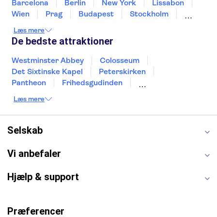
Barcelona
Berlin
New York
Lissabon
Wien
Prag
Budapest
Stockholm
Málaga
Hamborg
København
Bremen
Læs mere
Aarhus
Kiel
Helsingborg
De bedste attraktioner
Westminster Abbey
Colosseum
Det Sixtinske Kapel
Peterskirken
Pantheon
Frihedsgudinden
Tower of London
Empire State Building
Læs mere
Moulin Rouge
Burj Khalifa
Keukenhof
Alcatraz
Elbphilharmonie
Yosemite National Park
Alhambra
Selskab
Taj Mahal
St. Pauli
Harry Potter Studios
Tivoli
Petra
Vi anbefaler
Hjælp & support
Præferencer