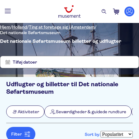
Hjem
/
Holland
/
Ting at foretage sig i Amsterdam
/
Det nationale Søfartsmuseum
Det nationale Søfartsmuseum billetter og udflugter
Vis
Ryd
3
filtre
resultater
Tilføj datoer
Udflugter og billetter til Det nationale
Filters
Pris (voksen)
Søfartsmuseum
Pickup på hotel
Alternativer
Gratis aflysning
Kategorier
Min
DKK
Max
DKK
Aktiviteter
Seværdigheder & guidede rundture
Øjeblikkelig bekræftelse
Aktiviteter
NO-PICKUP
Aktivitetssprog
Spring linjen over
Seværdigheder & guidede
Arabic
Aktiviteter i byen
Entréudgifter er Inkluderet
rundture
German
Filter
Bådture
Sort by:
Pas til seværdigheder
Udflugter & dagsture
English