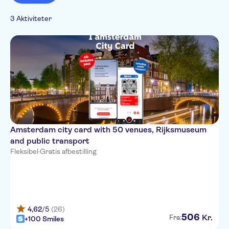
Museer
Spanish
Kultur & historie
Transport
3 Aktiviteter
French
Museer &
Bådture
Bustransport
Italian
kunstgallerier
Japanese
Korean
Dutch
Amsterdam city card with 50 venues, Rijksmuseum
and public transport
Fleksibel
·
Gratis afbestilling
4,62
/5
(26)
506
Kr.
Fra:
+100 Smiles