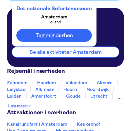
Det nationale Søfartsmuseum
Amsterdam
Holland
Amsterdam
Holland
Tag mig derhen
Se alle aktiviteter Amsterdam
Rejsemål i nærheden
Zaandam
Haarlem
Volendam
Almere
Lelystad
Alkmaar
Hoorn
Noordwijk
Leiden
Amersfoort
Gouda
Utrecht
Enkhuizen
Schagen
Læs mere
Attraktioner i nærheden
Kanalrundfart i Amsterdam
Keukenhof
Van Gogh-museet
Museumspladsen