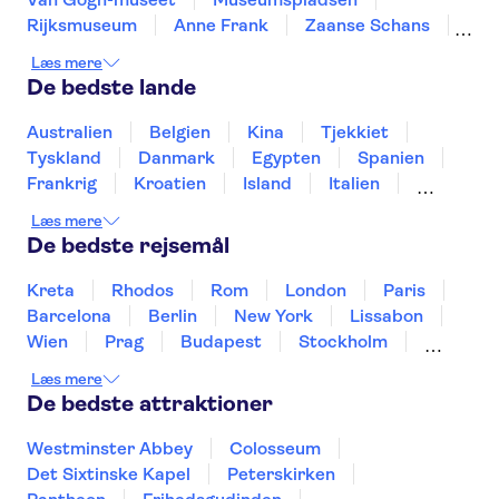
Rijksmuseum
Anne Frank
Zaanse Schans
Bådture på Kaag-søerne
Læs mere
Royal Palace of Amsterdam
A'DAM Lookout
De bedste lande
Stedelijk Museum Amsterdam
Giethoorn Canals
Dam Square
Markthal
Australien
Belgien
Kina
Tjekkiet
De Wallen
Tyskland
Danmark
Egypten
Spanien
Frankrig
Kroatien
Island
Italien
Japan
Holland
Norge
Polen
Læs mere
Sverige
Slovenien
Thailand
Tyrkiet
De bedste rejsemål
Kreta
Rhodos
Rom
London
Paris
Barcelona
Berlin
New York
Lissabon
Wien
Prag
Budapest
Stockholm
København
Málaga
Hamborg
Bremen
Læs mere
Aarhus
Kiel
Helsingborg
De bedste attraktioner
Westminster Abbey
Colosseum
Det Sixtinske Kapel
Peterskirken