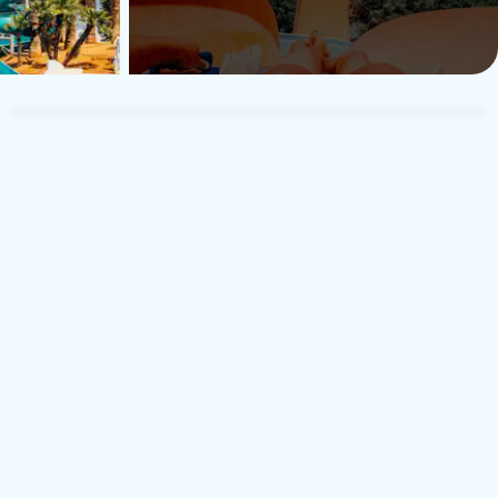
Julie
J
Rejste med familie
24. juli 2026