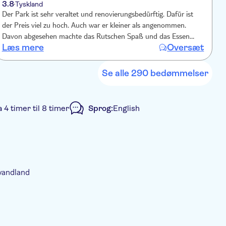
3.8
3
Tyskland
Der Park ist sehr veraltet und renovierungsbedürftig. Dafür ist
A
der Preis viel zu hoch. Auch war er kleiner als angenommen.
s
Davon abgesehen machte das Rutschen Spaß und das Essen
Læs mere
Oversæt
hatte eine erstaunlich gute Qualität und Geschmack.
Se alle 290 bedømmelser
a 4 timer til 8 timer
Sprog:
English
eblikkelig bekræftelse
 vandland