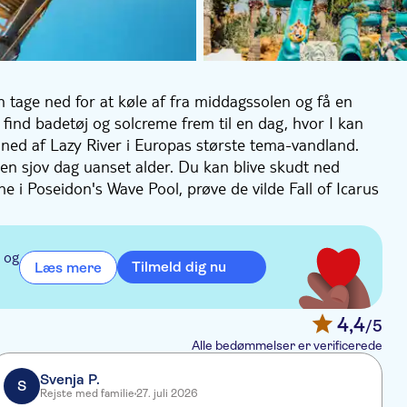
 tage ned for at køle af fra middagssolen og få en
nd badetøj og solcreme frem til en dag, hvor I kan
 ned af Lazy River i Europas største tema-vandland.
å en sjov dag uanset alder. Du kan blive skudt ned
 i Poseidon's Wave Pool, prøve de vilde Fall of Icarus
ol, og der er også masser af baner til de yngre. I
od-butikker, der passer til alles smag, så du kan holde
 og
Tilmeld dig nu
Læs mere
4,4
/5
Alle bedømmelser er verificerede
Svenja P.
S
Rejste med familie
27. juli 2026