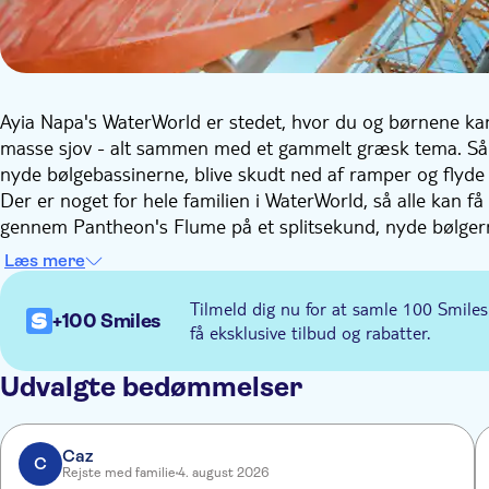
Ayia Napa's WaterWorld er stedet, hvor du og børnene kan
masse sjov - alt sammen med et gammelt græsk tema. Så fi
nyde bølgebassinerne, blive skudt ned af ramper og flyde
Der er noget for hele familien i WaterWorld, så alle kan f
gennem Pantheon's Flume på et splitsekund, nyde bølgerne
og Drop to Atlantis, og sno dig ned af Serpentine Slides.
Læs mere
Hvis det ikke skal være så vildt, kan du benytte Pegasus Po
parken er der også en restaurant, barer, isbarer og fast fo
Tilmeld dig nu for at samle 100 Smiles
+100 Smiles
energiniveauet oppe til dit næste vandeventyr.
få eksklusive tilbud og rabatter.
Udvalgte bedømmelser
Caz
C
Rejste med familie
4. august 2026