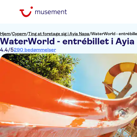
Hjem
/
Cypern
/
Ting at foretage sig i Ayia Napa
/
WaterWorld - entrébille
WaterWorld - entrébillet i Ayi
4.4
/5
290 bedømmelser