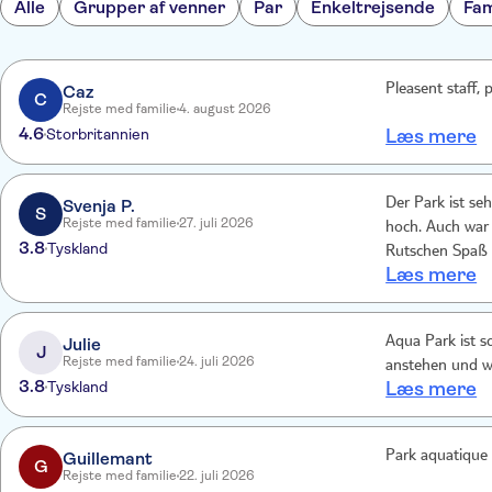
Alle
Grupper af venner
Par
Enkeltrejsende
Fam
Caz
Pleasent staff, 
C
Rejste med familie
4. august 2026
4.6
Storbritannien
Læs mere
Svenja P.
Der Park ist seh
S
Rejste med familie
27. juli 2026
hoch. Auch war
3.8
Tyskland
Rutschen Spaß u
Læs mere
Geschmack.
Julie
Aqua Park ist s
J
Rejste med familie
24. juli 2026
anstehen und w
3.8
Tyskland
Læs mere
Guillemant
Park aquatique 
G
Rejste med familie
22. juli 2026