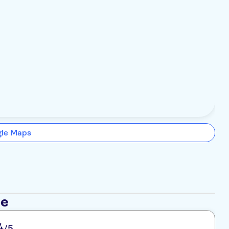
gle Maps
se
4
/5