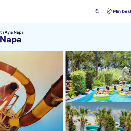
Min best
t i Ayia Napa
a Napa