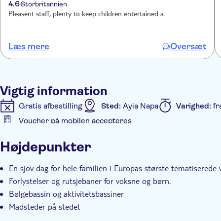
4.6
Storbritannien
Pleasent staff, plenty to keep children entertained a
Læs mere
Oversæt
Vigtig information
Gratis afbestilling
Sted:
Ayia Napa
Varighed:
fr
Voucher på mobilen accepteres
Yderligere information
Højdepunkter
Entréudgifter er Inkluderet
Elektronisk billet
Øj
En sjov dag for hele familien i Europas største tematiserede
Forlystelser og rutsjebaner for voksne og børn.
Bølgebassin og aktivitetsbassiner
Madsteder på stedet