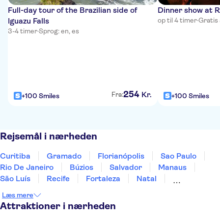
Full-day tour of the Brazilian side of
Dinner show at R
Iguazu Falls
op til 4 timer
·
Gratis 
3-4 timer
·
Sprog: en, es
254
Kr.
Fra:
+100 Smiles
+100 Smiles
Rejsemål i nærheden
Curitiba
Gramado
Florianópolis
Sao Paulo
Rio De Janeiro
Búzios
Salvador
Manaus
São Luís
Recife
Fortaleza
Natal
Fernando de Noronha
Læs mere
Attraktioner i nærheden