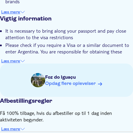
brands
Transport included
Læs mere
Vigtig information
It is necessary to bring along your passport and pay close
attention to the visa restrictions
Please check if you require a Visa or a similar document to
enter Argentina. You are responsible for obtaining these
documents
Læs mere
If you are leaving from Brazil, when you enter Argentina, you
will need to pay a fee of $20,00 pesos for an Eco touristic
Foz do Iguaçu
tax in Puerto Iguazu. Please make sure to keep your receipt
Opdag flere oplevelser
in order to avoid being charged twice
Please contact the local operator at least 48 hours before
your tour date to arrange the hotel pick-up. You will find
Afbestillingsregler
their contact information in the voucher after booking
Få 100% tilbage, hvis du afbestiller op til 1 dag inden
aktiviteten begynder.
Læs mere