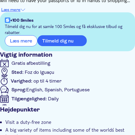
will need to have your passports or Id in hands to shopping
there.
Læs mere
+100 Smiles
Tilmeld dig nu for at samle 100 Smiles og få eksklusive tilbud og
rabatter.
Tilmeld dig nu
Læs mere
Vigtig information
Gratis afbestilling
Sted:
Foz do Iguaçu
Varighed:
op til 4 timer
Sprog:
English, Spanish, Portuguese
Tilgængelighed:
Daily
Voucher på mobilen accepteres
Højdepunkter
Yderligere information
Visit a duty-free zone
Øjeblikkelig bekræftelse
A big variety of items including some of the world´s best
Transport fra hotellet