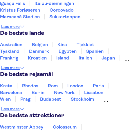
Iguaçu Falls
Itaipu-dæmningen
Kristus Forløseren
Corcovado
Maracanã Stadion
Sukkertoppen
Det brasilianske karneval
Selaron-trappen
Læs mere
De bedste lande
Australien
Belgien
Kina
Tjekkiet
Tyskland
Danmark
Egypten
Spanien
Frankrig
Kroatien
Island
Italien
Japan
Holland
Norge
Polen
Sverige
Slovenien
Læs mere
Thailand
Tyrkiet
De bedste rejsemål
Kreta
Rhodos
Rom
London
Paris
Barcelona
Berlin
New York
Lissabon
Wien
Prag
Budapest
Stockholm
København
Málaga
Hamborg
Bremen
Læs mere
Aarhus
Kiel
Helsingborg
De bedste attraktioner
Westminster Abbey
Colosseum