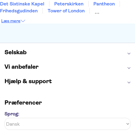
Det Sixtinske Kapel
Peterskirken
Pantheon
Frihedsgudinden
Tower of London
Empire State Building
Moulin Rouge
Læs mere
Burj Khalifa
Keukenhof
Alcatraz
Elbphilharmonie
Yosemite National Park
Alhambra
Taj Mahal
St. Pauli
Harry Potter Studios
Tivoli
Petra
Selskab
Vi anbefaler
Hjælp & support
Præferencer
Sprog: