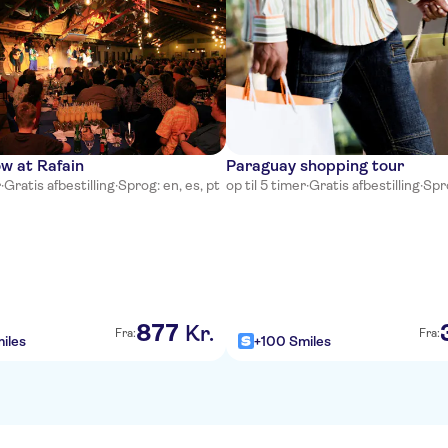
w at Rafain
Paraguay shopping tour
r
·
Gratis afbestilling
·
Sprog: en, es, pt
op til 5 timer
·
Gratis afbestilling
·
Spro
877
Kr.
Fra:
Fra:
iles
+100 Smiles