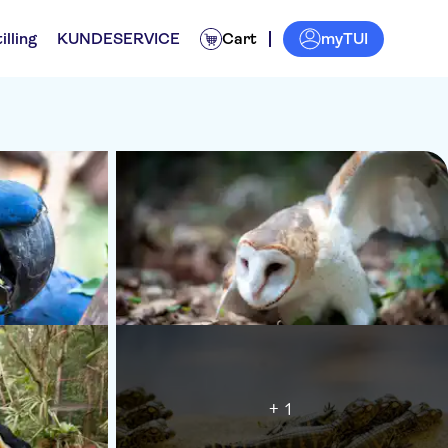
myTUI
illing
KUNDESERVICE
Cart
+ 1