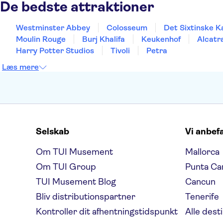
De bedste attraktioner
Westminster Abbey
Colosseum
Det Sixtinske K
Moulin Rouge
Burj Khalifa
Keukenhof
Alcatr
Harry Potter Studios
Tivoli
Petra
Læs mere
Selskab
Vi anbef
Om TUI Musement
Mallorca
Om TUI Group
Punta Ca
TUI Musement Blog
Cancun
Bliv distributionspartner
Tenerife
Kontroller dit afhentningstidspunkt
Alle dest