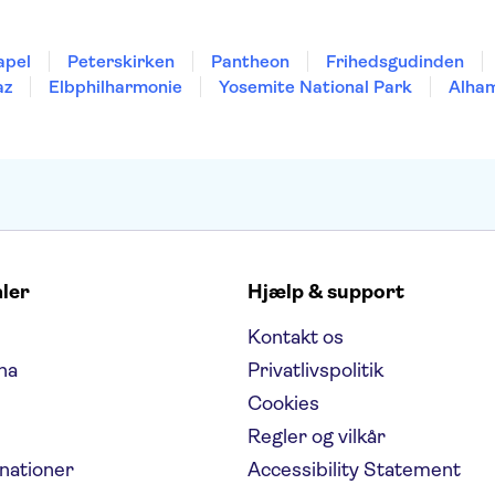
apel
Peterskirken
Pantheon
Frihedsgudinden
az
Elbphilharmonie
Yosemite National Park
Alha
aler
Hjælp & support
Kontakt os
na
Privatlivspolitik
Cookies
Regler og vilkår
inationer
Accessibility Statement