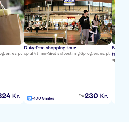
Duty-free shopping tour
Bird Pa
g: en, es, pt
op til 4 timer
·
Gratis afbestilling
·
Sprog: en, es, pt
transpo
op til 4 t
324
230
Kr.
Kr.
Fra:
+100 Smiles
+100