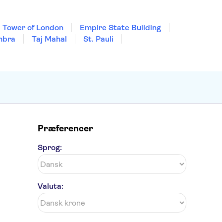
Tower of London
Empire State Building
mbra
Taj Mahal
St. Pauli
Præferencer
Sprog:
Valuta: