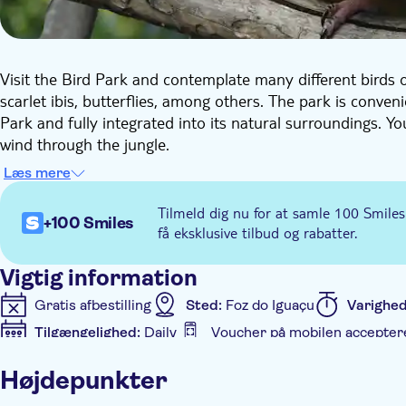
Visit the Bird Park and contemplate many different birds o
scarlet ibis, butterflies, among others. The park is conven
Park and fully integrated into its natural surroundings. Yo
wind through the jungle.
Læs mere
Tilmeld dig nu for at samle 100 Smiles
+100 Smiles
få eksklusive tilbud og rabatter.
Vigtig information
Gratis afbestilling
Sted:
Foz do Iguaçu
Varighe
Tilgængelighed:
Daily
Voucher på mobilen accepter
Yderligere information
Højdepunkter
Øjeblikkelig bekræftelse
Transport fra hotellet