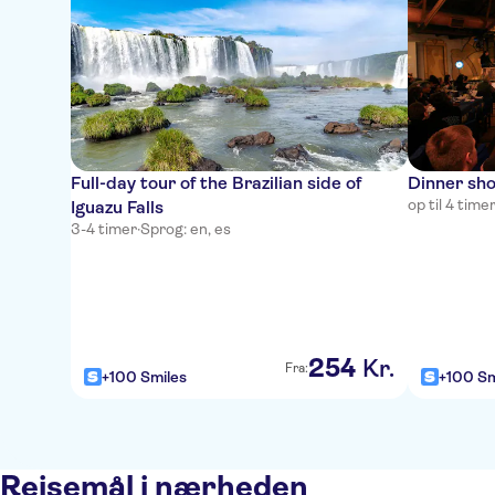
Full-day tour of the Brazilian side of
Dinner sho
op til 4 time
Iguazu Falls
3-4 timer
·
Sprog: en, es
254
Kr.
Fra:
+100 Smiles
+100 Sm
Rejsemål i nærheden