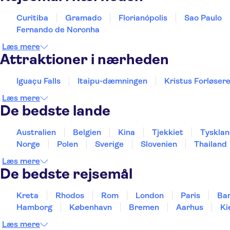
Curitiba
Gramado
Florianópolis
Sao Paulo
Fernando de Noronha
Læs mere
Attraktioner i nærheden
Iguaçu Falls
Itaipu-dæmningen
Kristus Forløser
Læs mere
De bedste lande
Australien
Belgien
Kina
Tjekkiet
Tyskla
Norge
Polen
Sverige
Slovenien
Thailand
Læs mere
De bedste rejsemål
Kreta
Rhodos
Rom
London
Paris
Ba
Hamborg
København
Bremen
Aarhus
Ki
Læs mere