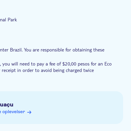
onal Park
nter Brazil. You are responsible for obtaining these
l, you will need to pay a fee of $20,00 pesos for an Eco
 receipt in order to avoid being charged twice
r tour date to arrange the hotel pick-up. You will find their
guaçu
 oplevelser