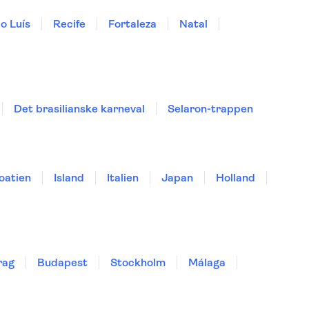
o Luís
Recife
Fortaleza
Natal
Det brasilianske karneval
Selaron-trappen
oatien
Island
Italien
Japan
Holland
rag
Budapest
Stockholm
Málaga