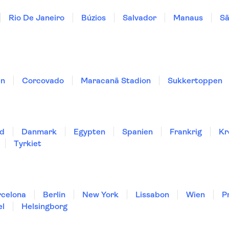
Rio De Janeiro
Búzios
Salvador
Manaus
Sã
en
Corcovado
Maracanã Stadion
Sukkertoppen
nd
Danmark
Egypten
Spanien
Frankrig
Kr
Tyrkiet
rcelona
Berlin
New York
Lissabon
Wien
P
el
Helsingborg