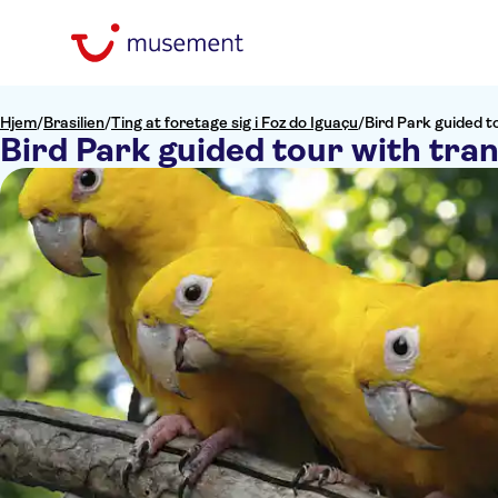
Hjem
/
Brasilien
/
Ting at foretage sig i Foz do Iguaçu
/
Bird Park guided t
Bird Park guided tour with tra