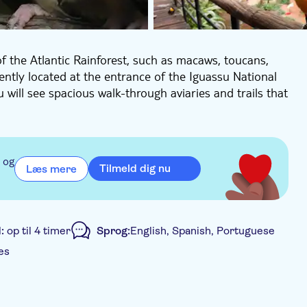
f the Atlantic Rainforest, such as macaws, toucans,
iently located at the entrance of the Iguassu National
u will see spacious walk-through aviaries and trails that
 og
Tilmeld dig nu
Læs mere
d:
op til 4 timer
Sprog:
English, Spanish, Portuguese
es
Transport included