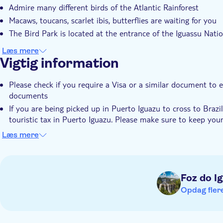
Admire many different birds of the Atlantic Rainforest
Macaws, toucans, scarlet ibis, butterflies are waiting for you
The Bird Park is located at the entrance of the Iguassu Nati
Læs mere
Vigtig information
Please check if you require a Visa or a similar document to e
documents
If you are being picked up in Puerto Iguazu to cross to Brazi
touristic tax in Puerto Iguazu. Please make sure to keep your
Please contact the local operator at least 48 hours before you
Læs mere
contact information in the voucher after booking
Foz do I
Opdag flere