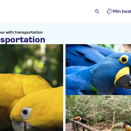
Min best
our with transportation
nsportation