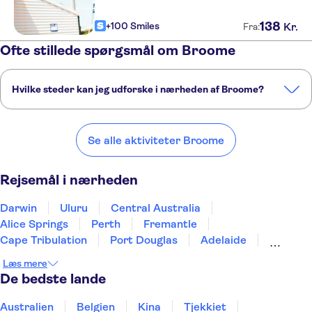
138
+100 Smiles
Kr.
Fra:
Ofte stillede spørgsmål om Broome
Hvilke steder kan jeg udforske i nærheden af Broome?
Her er nogle af vores foretrukne steder at besøge i nærheden af
Broome:
Se alle aktiviteter Broome
Darwin
Uluru
Central Australia
Alice Springs
Perth
Rejsemål i nærheden
Darwin
Uluru
Central Australia
Alice Springs
Perth
Fremantle
Cape Tribulation
Port Douglas
Adelaide
Cairns
Mission Beach
Airlie Beach
Geelong
Læs mere
Melbourne
Hunter Valley
De bedste lande
Australien
Belgien
Kina
Tjekkiet