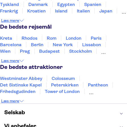
Tyskland
Danmark
Egypten
Spanien
Frankrig
Kroatien
Island
Italien
Japan
Holland
Norge
Polen
Sverige
Slovenien
Læs mere
Thailand
Tyrkiet
De bedste rejsemål
Kreta
Rhodos
Rom
London
Paris
Barcelona
Berlin
New York
Lissabon
Wien
Prag
Budapest
Stockholm
København
Málaga
Hamborg
Bremen
Læs mere
Aarhus
Kiel
Helsingborg
De bedste attraktioner
Westminster Abbey
Colosseum
Det Sixtinske Kapel
Peterskirken
Pantheon
Frihedsgudinden
Tower of London
Empire State Building
Moulin Rouge
Læs mere
Burj Khalifa
Keukenhof
Alcatraz
Elbphilharmonie
Yosemite National Park
Selskab
Alhambra
Taj Mahal
St. Pauli
Harry Potter Studios
Tivoli
Petra
Vi anbefaler