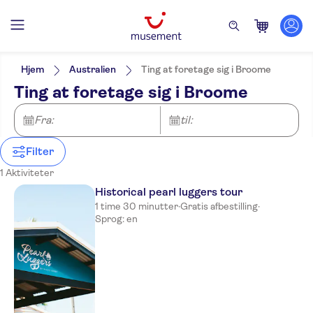
Filters
Pris (voksen)
Pickup på hotel
Alternativer
Hjem
Australien
Ting at foretage sig i Broome
Lokalt særpræg
Kategorier
Min
DKK
Max
DKK
Ting at foretage sig i Broome
Gratis aflysning
Udflugter & dagsture
NO-PICKUP
Aktivitetssprog
Øjeblikkelig bekræftelse
Kultur & historie
English
Fra:
til:
Filter
1 Aktiviteter
Historical pearl luggers tour
1 time 30 minutter
·
Gratis afbestilling
·
Sprog: en