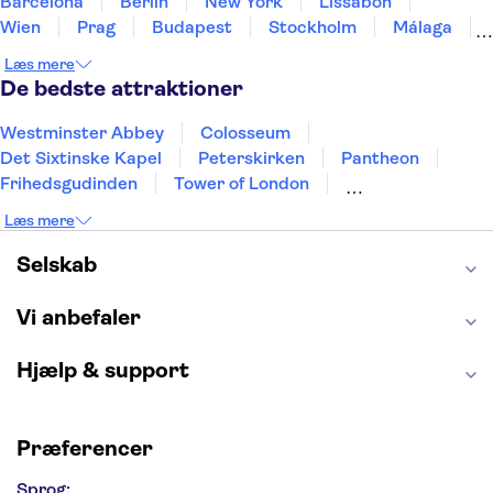
Barcelona
Berlin
New York
Lissabon
Wien
Prag
Budapest
Stockholm
Málaga
Hamborg
København
Bremen
Aarhus
Læs mere
Kiel
Helsingborg
De bedste attraktioner
Westminster Abbey
Colosseum
Det Sixtinske Kapel
Peterskirken
Pantheon
Frihedsgudinden
Tower of London
Empire State Building
Moulin Rouge
Læs mere
Burj Khalifa
Keukenhof
Alcatraz
Elbphilharmonie
Yosemite National Park
Selskab
Alhambra
Taj Mahal
St. Pauli
Harry Potter Studios
Tivoli
Petra
Vi anbefaler
Hjælp & support
Præferencer
Sprog: