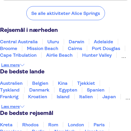
Her er nogle af vores foretrukne steder at besøge i nærheden af
Alice Springs:
Se alle aktiviteter Alice Springs
Central Australia
Uluru
Darwin
Adelaide
Broome
Rejsemål i nærheden
Central Australia
Uluru
Darwin
Adelaide
Broome
Mission Beach
Cairns
Port Douglas
Cape Tribulation
Airlie Beach
Hunter Valley
Blue Mountains
Geelong
Melbourne
Hervey Bay
Læs mere
De bedste lande
Australien
Belgien
Kina
Tjekkiet
Tyskland
Danmark
Egypten
Spanien
Frankrig
Kroatien
Island
Italien
Japan
Holland
Norge
Polen
Sverige
Slovenien
Læs mere
Thailand
Tyrkiet
De bedste rejsemål
Kreta
Rhodos
Rom
London
Paris