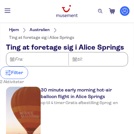
Filters
Pris (voksen)
Pickup på hotel
Alternativer
Hjem
Australien
Gratis aflysning
Kategorier
Min
DKK
Max
DKK
Ting at foretage sig i Alice Springs
Øjeblikkelig bekræftelse
Aktiviteter
NO-PICKUP
Aktivitetssprog
Ting at foretage sig i Alice Springs
Seværdigheder & guidede
English
Aktiviteter i luften
rundture
Ture i
Udendørs aktiviteter
Fra:
til:
Udflugter & dagsture
varmluftsballon
Kultur & historie
Filter
Sightseeing & traditioner
2 Aktiviteter
30 minute early morning hot-air
balloon flight in Alice Springs
op til 4 timer
·
Gratis afbestilling
·
Sprog: en