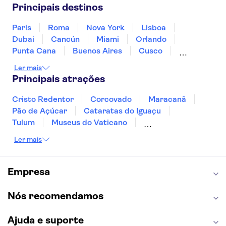
Panamá
Peru
Portugal
Uruguai
Principais destinos
Paris
Roma
Nova York
Lisboa
Dubai
Cancún
Miami
Orlando
Punta Cana
Buenos Aires
Cusco
Rio de Janeiro
Ushuaia
Foz do Iguaçu
Ler mais
Mendoza
Salvador
Fernando de Noronha
Principais atrações
Curitiba
Recife
Fortaleza
Cristo Redentor
Corcovado
Maracanã
Pão de Açúcar
Cataratas do Iguaçu
Tulum
Museus do Vaticano
Palácio de Versalhes
Torre Eiffel
Coliseu
Ler mais
Capela Sistina
Museu do Louvre
Sagrada Família
Estátua da Liberdade
Empire State Building
Grand Canyon
Empresa
Burj Khalifa
Montmartre
Torre de Belém
Discovery Cove
Nós recomendamos
Ajuda e suporte