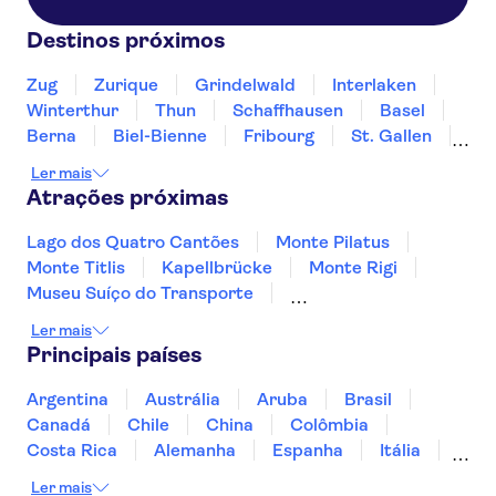
Destinos próximos
Zug
Zurique
Grindelwald
Interlaken
Winterthur
Thun
Schaffhausen
Basel
Berna
Biel-Bienne
Fribourg
St. Gallen
Bellinzona
Coira
Ler mais
Atrações próximas
Lago dos Quatro Cantões
Monte Pilatus
Monte Titlis
Kapellbrücke
Monte Rigi
Museu Suíço do Transporte
Centro histórico de Zurique
Ler mais
Trips from Geneva
Lago de Zurique
Principais países
Lago de Brienz
Jungfraujoch
Rhine Falls
Argentina
Austrália
Aruba
Brasil
Canadá
Chile
China
Colômbia
Costa Rica
Alemanha
Espanha
Itália
Jamaica
Japão
Marrocos
México
Ler mais