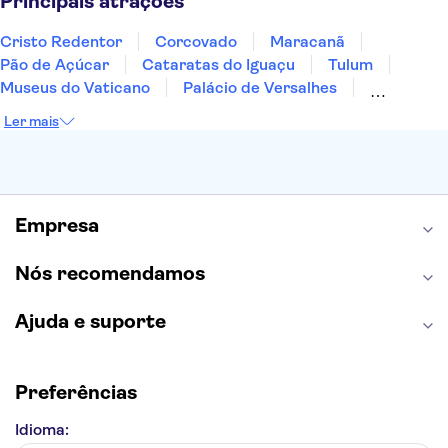
Principais atrações
Cristo Redentor
Corcovado
Maracanã
Pão de Açúcar
Cataratas do Iguaçu
Tulum
Museus do Vaticano
Palácio de Versalhes
Torre Eiffel
Coliseu
Capela Sistina
Ler mais
Museu do Louvre
Sagrada Família
Estátua da Liberdade
Empire State Building
Grand Canyon
Burj Khalifa
Montmartre
Torre de Belém
Discovery Cove
Empresa
Nós recomendamos
Ajuda e suporte
Preferências
Idioma: