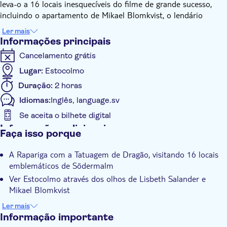
leva-o a 16 locais inesquecíveis do filme de grande sucesso,
incluindo o apartamento de Mikael Blomkvist, o lendário
estúdio de tatuagens de Lisbeth Salander e os escritórios da
Ler mais
revista Millennium.
Informações principais
Imagine-se a tomar um café no café preferido de Blomkvist ou
Cancelamento grátis
a passear pelo luxuoso apartamento de Lisbeth, e muito mais.
Os simpáticos guias partilham histórias fascinantes, revelam os
Lugar:
Estocolmo
locais preferidos de Stieg Larsson e desvendam jóias
Duração:
2 horas
escondidas que só os verdadeiros fãs conhecem.
Idiomas:
Inglês, language.sv
A excursão termina com uma sentida homenagem no local de
descanso final de Stieg Larsson, um momento que não
Se aceita o bilhete digital
esquecerá tão cedo. Perfeita para famílias, amigos e
Informações adicionais
Faça isso porque
aventureiros a solo, esta experiência foi concebida para todas
Confirmação instantânea
as idades e garante um momento fantástico para todos. Siga
A Rapariga com a Tatuagem de Dragão, visitando 16 locais
Tour guiado
os passos das suas personagens favoritas e crie memórias que
emblemáticos de Södermalm
durarão para toda a vida.
Ver Estocolmo através dos olhos de Lisbeth Salander e
Mikael Blomkvist
Vai para além do filme, com histórias internas e pormenores
Ler mais
escondidos que só os fãs conhecem
Informação importante