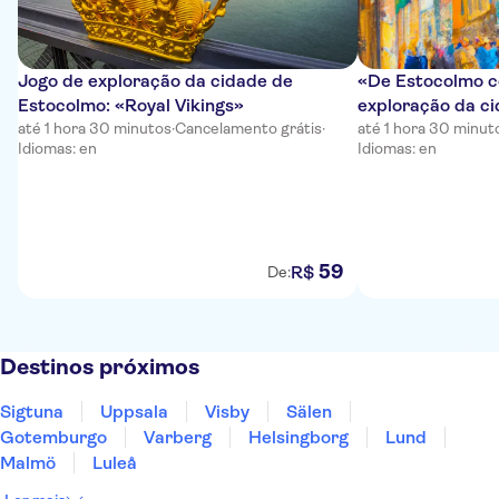
Jogo de exploração da cidade de
«De Estocolmo c
Estocolmo: «Royal Vikings»
exploração da c
até 1 hora 30 minutos
·
Cancelamento grátis
·
até 1 hora 30 minut
Idiomas: en
Idiomas: en
59
R$
De:
Destinos próximos
Sigtuna
Uppsala
Visby
Sälen
Gotemburgo
Varberg
Helsingborg
Lund
Malmö
Luleå