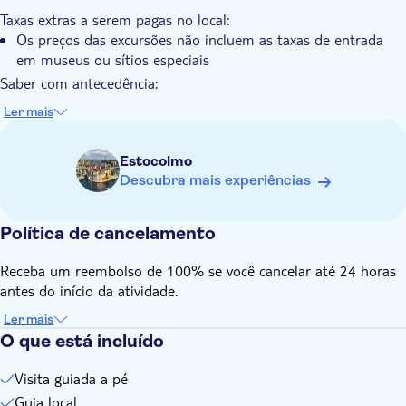
A digressão termina com um poderoso tributo ao próprio
Taxas extras a serem pagas no local:
Stieg Larsson
Os preços das excursões não incluem as taxas de entrada
Uma experiência imperdível em Estocolmo para fãs,
em museus ou sítios especiais
estreantes e exploradores curiosos
Saber com antecedência:
As excursões funcionam em todas as condições climatéricas.
Ler mais
Por favor, vista-se adequadamente
Não se esqueça de trazer:
Estocolmo
Usar calçado adequado para caminhar
Descubra mais experiências
Considere a possibilidade de trazer um guarda-chuva ou um
impermeável para as mudanças de tempo inesperadas
Política de cancelamento
Receba um reembolso de 100% se você cancelar até 24 horas
antes do início da atividade.
Ler mais
O que está incluído
Visita guiada a pé
Guia local