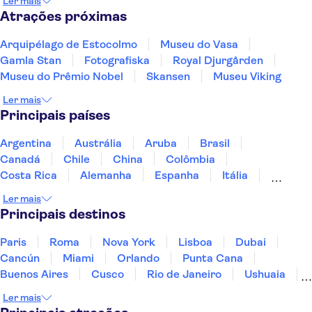
Ler mais
Atrações próximas
Arquipélago de Estocolmo
Museu do Vasa
Gamla Stan
Fotografiska
Royal Djurgården
Museu do Prêmio Nobel
Skansen
Museu Viking
Ler mais
Principais países
Argentina
Austrália
Aruba
Brasil
Canadá
Chile
China
Colômbia
Costa Rica
Alemanha
Espanha
Itália
Jamaica
Japão
Marrocos
México
Ler mais
Panamá
Peru
Portugal
Uruguai
Principais destinos
Paris
Roma
Nova York
Lisboa
Dubai
Cancún
Miami
Orlando
Punta Cana
Buenos Aires
Cusco
Rio de Janeiro
Ushuaia
Foz do Iguaçu
Mendoza
Salvador
Ler mais
Fernando de Noronha
Curitiba
Recife
Fortaleza