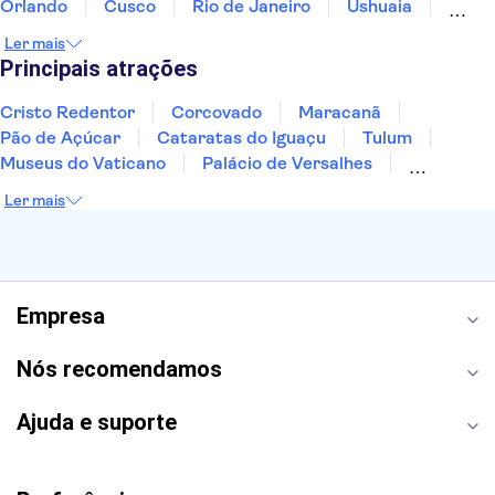
Orlando
Cusco
Rio de Janeiro
Ushuaia
Foz do Iguaçu
Mendoza
Salvador
Ler mais
Fernando de Noronha
Curitiba
Recife
Fortaleza
Principais atrações
Cristo Redentor
Corcovado
Maracanã
Pão de Açúcar
Cataratas do Iguaçu
Tulum
Museus do Vaticano
Palácio de Versalhes
Torre Eiffel
Coliseu
Capela Sistina
Ler mais
Museu do Louvre
Sagrada Família
Estátua da Liberdade
Empire State Building
Grand Canyon
Burj Khalifa
Montmartre
Torre de Belém
Discovery Cove
Empresa
Nós recomendamos
Ajuda e suporte