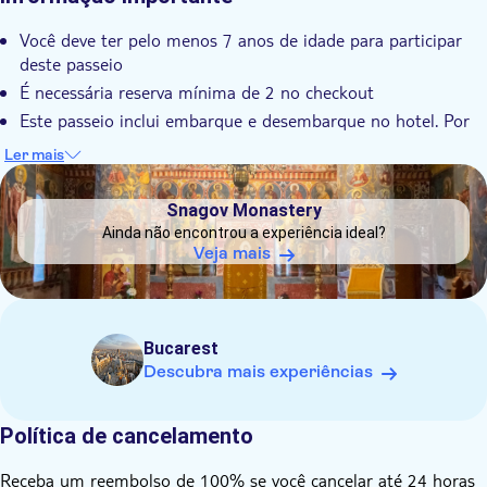
Você deve ter pelo menos 7 anos de idade para participar
deste passeio
É necessária reserva mínima de 2 no checkout
Este passeio inclui embarque e desembarque no hotel. Por
favor indique o local de retirada na finalização da compra
Ler mais
O Palácio Mogosoaia está fechado às segundas-feiras. Se
DSA1Snagov Monastery
você reservar um tour neste dia você verá o palácio de fora
Snagov Monastery
Ainda não encontrou a experiência ideal?
Veja mais
Bucarest
Descubra mais experiências
Política de cancelamento
Receba um reembolso de 100% se você cancelar até 24 horas