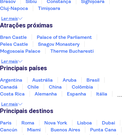
Brasov
Sibiu
Constança
Sighișoara
Cluj-Napoca
Timișoara
Ler mais
Atrações próximas
Bran Castle
Palace of the Parliament
Peles Castle
Snagov Monastery
Mogosoaia Palace
Therme Bucharesti
Ler mais
Principais países
Argentina
Austrália
Aruba
Brasil
Canadá
Chile
China
Colômbia
Costa Rica
Alemanha
Espanha
Itália
Jamaica
Japão
Marrocos
México
Ler mais
Panamá
Peru
Portugal
Uruguai
Principais destinos
Paris
Roma
Nova York
Lisboa
Dubai
Cancún
Miami
Buenos Aires
Punta Cana