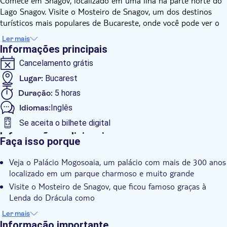
Comece em Snagov, localizado em uma ilha na parte norte do
Lago Snagov. Visite o Mosteiro de Snagov, um dos destinos
turísticos mais populares de Bucareste, onde você pode ver o
túmulo do cruel voivod, conhecido como Drácula.
Ler mais
Em seguida, pare no Palácio Mogosoaia, um edifício
Informações principais
monumental com arquitetura única chamada estilo
Cancelamento grátis
Brancovenesc, que é um estilo arquitetônico renascentista
romeno que consiste em uma mistura de elementos
Lugar:
Bucarest
venezianos e otomanos.
Duração:
5 horas
O Palácio foi construído pelo governante Constantin
Idiomas:
Inglês
Brancoveanu em 1702 para seu filho mais velho. Depois de
mais de 200 anos, foi reformado a partir de 1912 por Martha
Se aceita o bilhete digital
Bibescu tornando-se um ponto de encontro dos membros da
Informações adicionais
Faça isso porque
alta sociedade. No final da Segunda Guerra Mundial, depois de
Confirmação instantânea
1945, o palácio foi nacionalizado pelo Partido Comunista.
Veja o Palácio Mogosoaia, um palácio com mais de 300 anos
Tour guiado
Atualmente, o palácio abriga o Museu de Arte Brancoveanu e é
localizado em um parque charmoso e muito grande
uma importante atração turística.
Grupo pequeno
Visite o Mosteiro de Snagov, que ficou famoso graças à
Grupo pequeno
Lenda do Drácula como
Participe de uma excursão para pequenos grupos para uma
Pick up no hotel
Ler mais
experiência mais pessoal e íntima
Informação importante
Transporte incluído