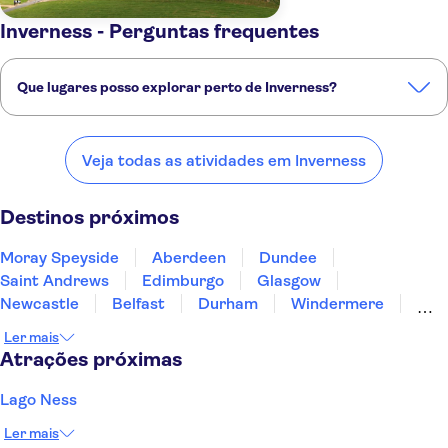
Inverness - Perguntas frequentes
Que lugares posso explorar perto de Inverness?
Confira alguns dos nossos lugares favoritos para visitar perto de
Inverness:
Veja todas as atividades em Inverness
Moray Speyside
Aberdeen
Dundee
Saint Andrews
Edimburgo
Destinos próximos
Moray Speyside
Aberdeen
Dundee
Saint Andrews
Edimburgo
Glasgow
Newcastle
Belfast
Durham
Windermere
Hillsborough
Londonderry
Blackpool
Ler mais
Preston
Scarborough
Atrações próximas
Lago Ness
Ler mais