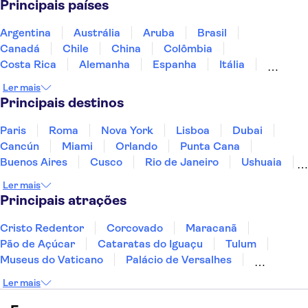
Principais países
Argentina
Austrália
Aruba
Brasil
Canadá
Chile
China
Colômbia
Costa Rica
Alemanha
Espanha
Itália
Jamaica
Japão
Marrocos
México
Ler mais
Panamá
Peru
Portugal
Uruguai
Principais destinos
Paris
Roma
Nova York
Lisboa
Dubai
Cancún
Miami
Orlando
Punta Cana
Buenos Aires
Cusco
Rio de Janeiro
Ushuaia
Foz do Iguaçu
Mendoza
Salvador
Ler mais
Fernando de Noronha
Curitiba
Recife
Fortaleza
Principais atrações
Cristo Redentor
Corcovado
Maracanã
Pão de Açúcar
Cataratas do Iguaçu
Tulum
Museus do Vaticano
Palácio de Versalhes
Torre Eiffel
Coliseu
Capela Sistina
Ler mais
Museu do Louvre
Sagrada Família
Estátua da Liberdade
Empire State Building