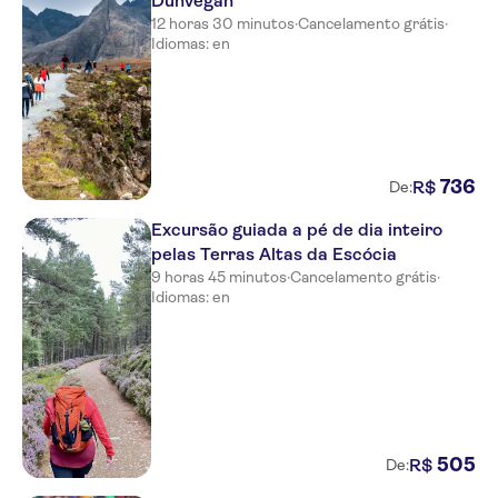
Dunvegan
12 horas 30 minutos
·
Cancelamento grátis
·
Idiomas: en
736
R$
De:
Excursão guiada a pé de dia inteiro
pelas Terras Altas da Escócia
9 horas 45 minutos
·
Cancelamento grátis
·
Idiomas: en
505
R$
De: