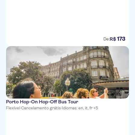
173
R$
De:
Porto Hop-On Hop-Off Bus Tour
Flexível
·
Cancelamento grátis
·
Idiomas: en, it, fr +5