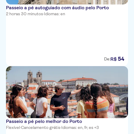
Passeio a pé autoguiado com áudio pelo Porto
2 horas 30 minutos
·
Idiomas: en
54
R$
De:
Passeio a pé pelo melhor do Porto
Flexível
·
Cancelamento grátis
·
Idiomas: en, fr, es +3