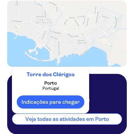
Passeio a pé autoguiado com áudio pelo Porto
Passeio a pé pelo melhor do Porto
Torre dos Clérigos
Porto
Portugal
Porto
Portugal
Indicações para chegar
Veja todas as atividades em Porto