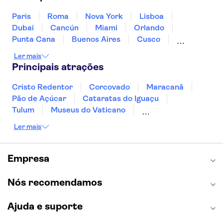
Paris
Roma
Nova York
Lisboa
Dubai
Cancún
Miami
Orlando
Punta Cana
Buenos Aires
Cusco
Rio de Janeiro
Ushuaia
Foz do Iguaçu
Ler mais
Mendoza
Salvador
Fernando de Noronha
Principais atrações
Curitiba
Recife
Fortaleza
Cristo Redentor
Corcovado
Maracanã
Pão de Açúcar
Cataratas do Iguaçu
Tulum
Museus do Vaticano
Palácio de Versalhes
Torre Eiffel
Coliseu
Ler mais
Capela Sistina
Museu do Louvre
Sagrada Família
Estátua da Liberdade
Empire State Building
Grand Canyon
Empresa
Burj Khalifa
Montmartre
Torre de Belém
Discovery Cove
Nós recomendamos
Ajuda e suporte