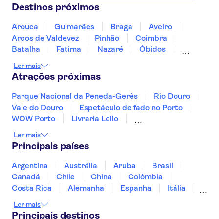
Destinos próximos
Arouca
Guimarães
Braga
Aveiro
Arcos de Valdevez
Pinhão
Coimbra
Batalha
Fatima
Nazaré
Óbidos
Peniche
Sintra
Lisboa
Ler mais
Atrações próximas
Parque Nacional da Peneda-Gerês
Rio Douro
Vale do Douro
Espetáculo de fado no Porto
WOW Porto
Livraria Lello
Mosteiro dos Jerónimos
Praça do Comércio
Ler mais
Alfama District
Gruta de Benagil
Principais países
Fado Shows
Oceanário de Lisboa
Tagus River
Argentina
Austrália
Aruba
Brasil
Estádio do Sport Lisboa e Benfica (Estádio da Luz)
Canadá
Chile
China
Colômbia
Torre de Belém
Costa Rica
Alemanha
Espanha
Itália
Jamaica
Japão
Marrocos
México
Ler mais
Panamá
Peru
Portugal
Uruguai
Principais destinos