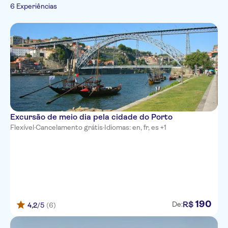
Caminhadas e
6 Experiências
Tours de patinete elétrico
Cultura e história
Espanhol
tours de bicicleta
Tours a pé
Imperdíveis
Holandês
Português
Italiano
Japonês
Excursão de meio dia pela cidade do Porto
Flexível
·
Cancelamento grátis
·
Idiomas: en, fr, es +1
190
R$
De:
4,2
/5
(6)