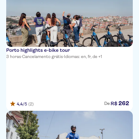
Porto highlights e-bike tour
3 horas
·
Cancelamento grátis
·
Idiomas: en, fr, de +1
262
R$
De:
4,4
/5
(2)