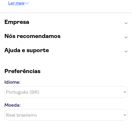
Ler mais
Capela Sistina
Museu do Louvre
Sagrada Família
Estátua da Liberdade
Empire State Building
Grand Canyon
Empresa
Burj Khalifa
Montmartre
Torre de Belém
Discovery Cove
Nós recomendamos
Ajuda e suporte
Preferências
Idioma:
Moeda: