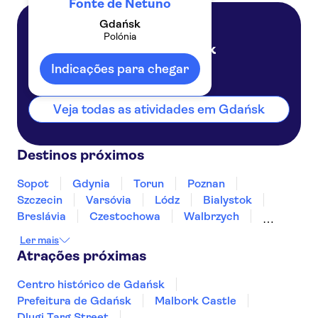
Fonte de Netuno
Gdańsk
Polónia
Gdańsk
Polónia
Indicações para chegar
Veja todas as atividades em Gdańsk
Destinos próximos
Sopot
Gdynia
Torun
Poznan
Szczecin
Varsóvia
Lódz
Bialystok
Breslávia
Czestochowa
Walbrzych
Lublin
Katowice
Cracóvia
Ler mais
Atrações próximas
Centro histórico de Gdańsk
Prefeitura de Gdańsk
Malbork Castle
Dlugi Targ Street