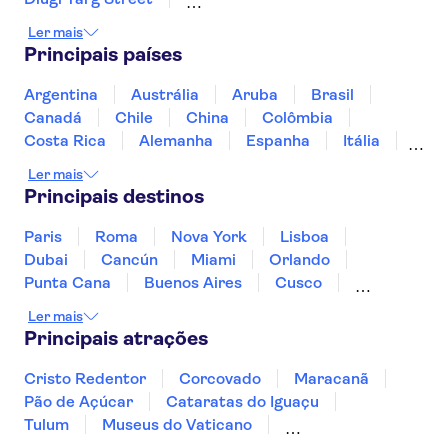
Stutthof Concentration Camp
Ler mais
Igreja de Santa Maria de Gdańsk
Principais países
Krakow Old Town
Centro Histórico de Varsóvia
Argentina
Austrália
Aruba
Brasil
Castelo de Wawel
Canadá
Chile
China
Colômbia
Museu Estatal de Auschwitz-Birkenau
Costa Rica
Alemanha
Espanha
Itália
Vistula River
Mina de sal de Wieliczka
Jamaica
Japão
Marrocos
México
Ler mais
Rio Vístula
Panamá
Peru
Portugal
Uruguai
Principais destinos
Basílica de Santa Maria na Cracóvia
Barbacana da Cracóvia
Paris
Roma
Nova York
Lisboa
Dubai
Cancún
Miami
Orlando
Punta Cana
Buenos Aires
Cusco
Rio de Janeiro
Ushuaia
Foz do Iguaçu
Ler mais
Mendoza
Salvador
Fernando de Noronha
Principais atrações
Curitiba
Recife
Fortaleza
Cristo Redentor
Corcovado
Maracanã
Pão de Açúcar
Cataratas do Iguaçu
Tulum
Museus do Vaticano
Palácio de Versalhes
Torre Eiffel
Coliseu