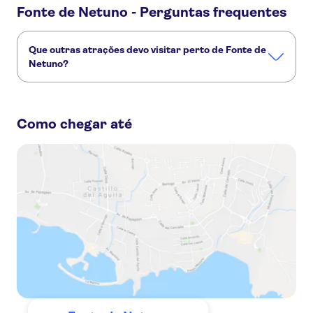
Fonte de Netuno - Perguntas frequentes
Que outras atrações devo visitar perto de Fonte de
Netuno?
Confira alguns outros pontos turísticos de Fonte de Netuno
que você não vai querer perder:
Como chegar até
Centro histórico de Gdańsk
Prefeitura de Gdańsk
Malbork Castle
Dlugi Targ Street
Stutthof Concentration Camp
Igreja de Santa Maria de Gdańsk