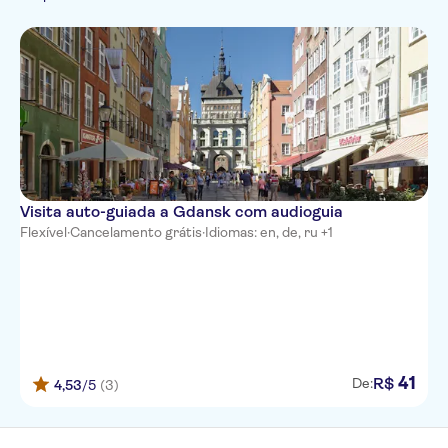
Russo
Visita auto-guiada a Gdansk com audioguia
Flexível
·
Cancelamento grátis
·
Idiomas: en, de, ru +1
41
R$
De:
4,53
/5
(3)