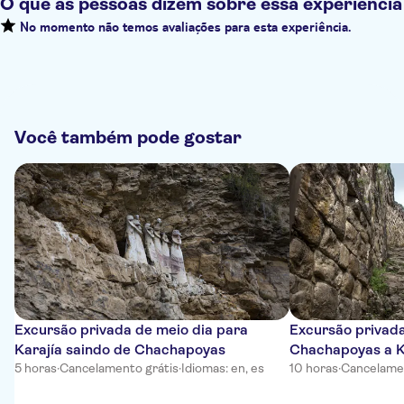
O que as pessoas dizem sobre essa experiência
No momento não temos avaliações para esta experiência.
Você também pode gostar
Excursão privada de meio dia para
Excursão privada
Karajía saindo de Chachapoyas
Chachapoyas a K
5 horas
·
Cancelamento grátis
·
Idiomas: en, es
Leymebamba
10 horas
·
Cancelamen