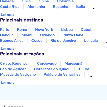
Canadá
Chile
China
Colômbia
Costa Rica
Alemanha
Espanha
Itália
Jamaica
Japão
Marrocos
México
Ler mais
Panamá
Peru
Portugal
Uruguai
Principais destinos
Paris
Roma
Nova York
Lisboa
Dubai
Cancún
Miami
Orlando
Punta Cana
Buenos Aires
Cusco
Rio de Janeiro
Ushuaia
Foz do Iguaçu
Mendoza
Salvador
Ler mais
Fernando de Noronha
Curitiba
Recife
Fortaleza
Principais atrações
Cristo Redentor
Corcovado
Maracanã
Pão de Açúcar
Cataratas do Iguaçu
Tulum
Museus do Vaticano
Palácio de Versalhes
Torre Eiffel
Coliseu
Capela Sistina
Ler mais
Museu do Louvre
Sagrada Família
Estátua da Liberdade
Empire State Building
Grand Canyon
Burj Khalifa
Montmartre
Torre de Belém
Discovery Cove