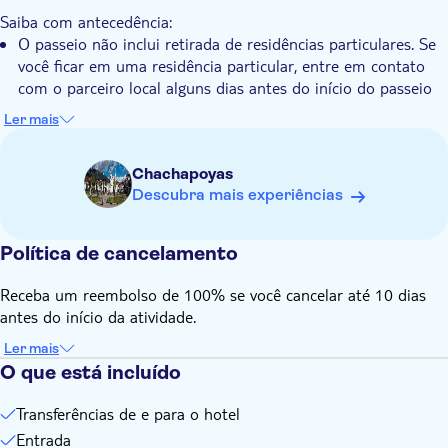
Saiba com antecedência:
O passeio não inclui retirada de residências particulares. Se
você ficar em uma residência particular, entre em contato
com o parceiro local alguns dias antes do início do passeio
para coordenar um ponto de encontro para a retirada.
Ler mais
É necessário um mínimo de 2 adultos para reservar este
passeio
Chachapoyas
A entrada para os Sarcófagos de Karajía está incluída
Descubra mais experiências
Não é recomendado visitar durante os meses de janeiro,
fevereiro e março devido à estação chuvosa. O acesso aos
Política de cancelamento
locais turísticos não é garantido durante esses meses
A idade mínima para participar do passeio é de 3 anos. As
Receba um reembolso de 100% se você cancelar até 10 dias
crianças devem estar acompanhadas por adultos
antes do início da atividade.
Lembre-se de trazer:
Moeda local (sol peruano) para bebidas, lanches e gorjetas
Ler mais
O que está incluído
Transferências de e para o hotel
Entrada