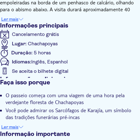
empoleiradas na borda de um penhasco de calcário, olhando
para o abismo abaixo. A visita durará aproximadamente 40
minutos.
Ler mais
Após esse encontro marcante com a história e a natureza, você
Informações principais
retornará para Chachapoyas.
Cancelamento grátis
Lugar:
Chachapoyas
Duração:
5 horas
Idiomas:
Inglês, Espanhol
Se aceita o bilhete digital
Informações adicionais
Faça isso porque
Confirmação instantânea
O passeio começa com uma viagem de uma hora pela
Tour guiado
verdejante floresta de Chachapoyas
Voucher eletrônico
Você pode admirar os Sarcófagos de Karajía, um símbolo
Grupo privado
das tradições funerárias pré-incas
Pick up no hotel
Seu guia local compartilhará informações sobre a história da
Ler mais
Transporte incluído
cultura Chachapoyas
Informação importante