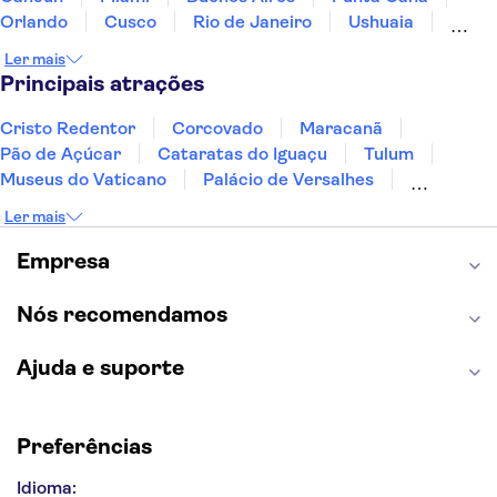
Orlando
Cusco
Rio de Janeiro
Ushuaia
Foz do Iguaçu
Mendoza
Salvador
Ler mais
Fernando de Noronha
Curitiba
Recife
Fortaleza
Principais atrações
Cristo Redentor
Corcovado
Maracanã
Pão de Açúcar
Cataratas do Iguaçu
Tulum
Museus do Vaticano
Palácio de Versalhes
Torre Eiffel
Coliseu
Capela Sistina
Ler mais
Museu do Louvre
Sagrada Família
Estátua da Liberdade
Empire State Building
Empresa
Grand Canyon
Burj Khalifa
Montmartre
Torre de Belém
Discovery Cove
Nós recomendamos
Ajuda e suporte
Preferências
Idioma: