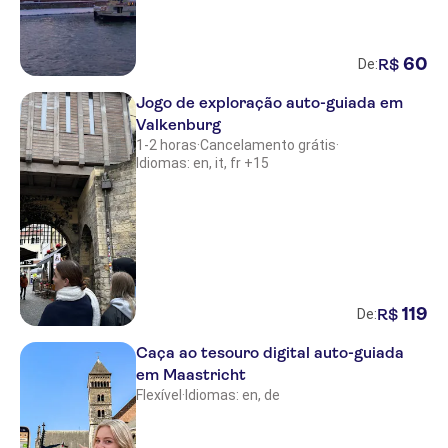
60
R$
De:
Jogo de exploração auto-guiada em
Valkenburg
1-2 horas
·
Cancelamento grátis
·
Idiomas: en, it, fr +15
119
R$
De:
Caça ao tesouro digital auto-guiada
em Maastricht
Flexível
·
Idiomas: en, de