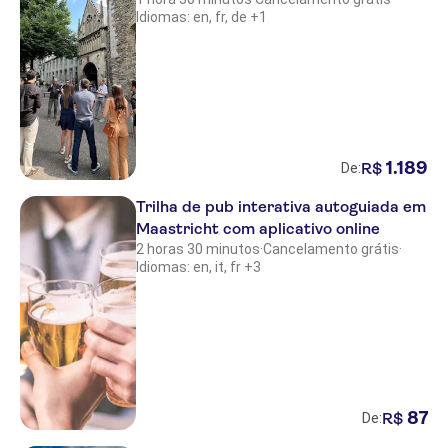
Idiomas: en, fr, de +1
1
.
189
R$
De:
Trilha de pub interativa autoguiada em
Maastricht com aplicativo online
2 horas 30 minutos
·
Cancelamento grátis
·
Idiomas: en, it, fr +3
87
R$
De: