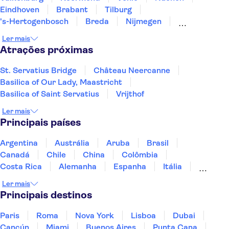
Eindhoven
Brabant
Tilburg
's-Hertogenbosch
Breda
Nijmegen
Roosendaal
Arnhem
Dordrecht
Terneuzen
Ler mais
Roterdã
Atrações próximas
St. Servatius Bridge
Château Neercanne
Basilica of Our Lady, Maastricht
Basilica of Saint Servatius
Vrijthof
Ler mais
Principais países
Argentina
Austrália
Aruba
Brasil
Canadá
Chile
China
Colômbia
Costa Rica
Alemanha
Espanha
Itália
Jamaica
Japão
Marrocos
México
Ler mais
Panamá
Peru
Portugal
Uruguai
Principais destinos
Paris
Roma
Nova York
Lisboa
Dubai
Cancún
Miami
Buenos Aires
Punta Cana