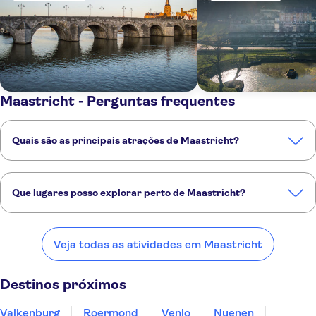
Maastricht - Perguntas frequentes
Quais são as principais atrações de Maastricht?
Estas são as atrações imperdíveis de Maastricht:
St. Servatius Bridge
Château Neercanne
Que lugares posso explorar perto de Maastricht?
Basilica of Our Lady, Maastricht
Basilica of Saint Servatius
Vrijthof
Confira alguns dos nossos lugares favoritos para visitar perto de
Maastricht:
Veja todas as atividades em Maastricht
Valkenburg
Roermond
Venlo
Nuenen
Eindhoven
Destinos próximos
Valkenburg
Roermond
Venlo
Nuenen