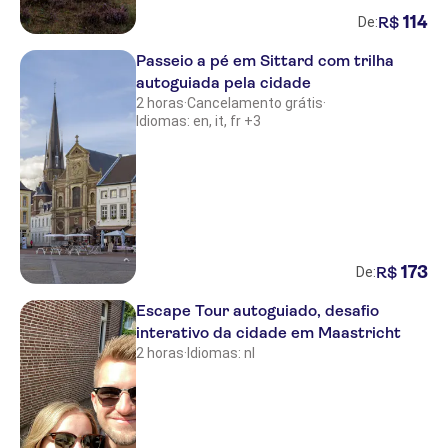
114
R$
De:
Passeio a pé em Sittard com trilha
autoguiada pela cidade
2 horas
·
Cancelamento grátis
·
Idiomas: en, it, fr +3
173
R$
De:
Escape Tour autoguiado, desafio
interativo da cidade em Maastricht
2 horas
·
Idiomas: nl