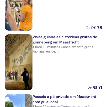
78
R$
De:
Visita guiada às históricas grutas de
Zonneberg em Maastricht
1 hora 10 minutos
·
Cancelamento grátis
·
Idiomas: en, de, nl
71
R$
De:
Passeio a pé privado em Maastricht
com guia local
1 hora 30 minutos
·
Cancelamento grátis
·