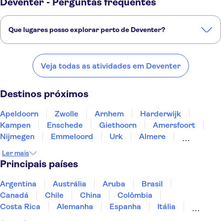
Deventer - Perguntas frequentes
Que lugares posso explorar perto de Deventer?
Confira alguns dos nossos lugares favoritos para visitar perto de
Deventer:
Veja todas as atividades em Deventer
Apeldoorn
Zwolle
Arnhem
Harderwijk
Kampen
Destinos próximos
Apeldoorn
Zwolle
Arnhem
Harderwijk
Kampen
Enschede
Giethoorn
Amersfoort
Nijmegen
Emmeloord
Urk
Almere
Lelystad
Enkhuizen
Volendam
Ler mais
Principais países
Argentina
Austrália
Aruba
Brasil
Canadá
Chile
China
Colômbia
Costa Rica
Alemanha
Espanha
Itália
Jamaica
Japão
Marrocos
México