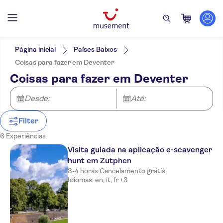
Filtros
Preço (por adulto)
Hotel pickup
Opções de ingressos
Página inicial
Países Baixos
Confirmação instantânea
Categorias
Mín.
R$
Máx.
R$
Coisas para fazer em Deventer
Voucher eletrônico
Atividades
NO-PICKUP
Idomas
Coisas para fazer em Deventer
Cancelamento gratuito
Tours a pé
Inglês
Excursões e passeios de um dia
Tour com audio guia
Holandês
Atividades urbanas
Desde:
Turismo e tradições
Até:
Atrações e visitas guiadas
Alemão
Hop-on hop-off
Cidade
Monumentos
Espanhol
Folclore
Filter
Francês
Italiano
6 Experiências
Visita guiada na aplicação e-scavenger
hunt em Zutphen
3-4 horas
·
Cancelamento grátis
·
Idiomas: en, it, fr +3