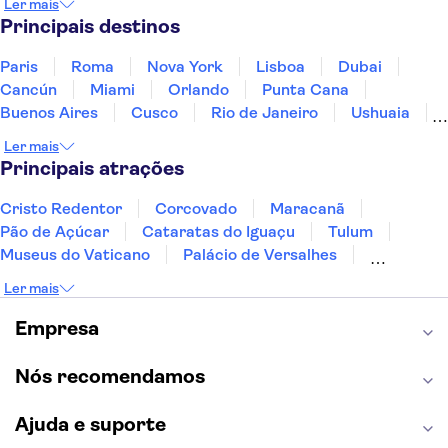
Ler mais
Panamá
Peru
Portugal
Uruguai
Principais destinos
Paris
Roma
Nova York
Lisboa
Dubai
Cancún
Miami
Orlando
Punta Cana
Buenos Aires
Cusco
Rio de Janeiro
Ushuaia
Foz do Iguaçu
Mendoza
Salvador
Ler mais
Fernando de Noronha
Curitiba
Recife
Fortaleza
Principais atrações
Cristo Redentor
Corcovado
Maracanã
Pão de Açúcar
Cataratas do Iguaçu
Tulum
Museus do Vaticano
Palácio de Versalhes
Torre Eiffel
Coliseu
Capela Sistina
Ler mais
Museu do Louvre
Sagrada Família
Estátua da Liberdade
Empire State Building
Empresa
Grand Canyon
Burj Khalifa
Montmartre
Torre de Belém
Discovery Cove
Nós recomendamos
Ajuda e suporte